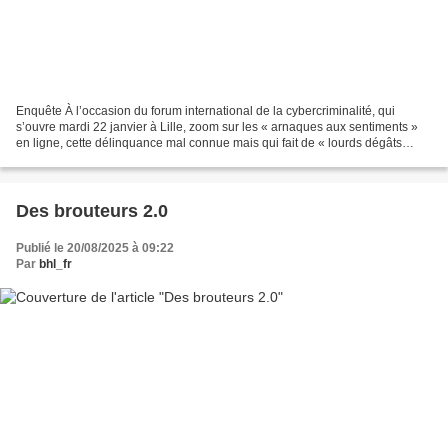
Enquête À l’occasion du forum international de la cybercriminalité, qui
s’ouvre mardi 22 janvier à Lille, zoom sur les « arnaques aux sentiments »
en ligne, cette délinquance mal connue mais qui fait de « lourds dégâts
psychologiques » chez les victimes....
Des brouteurs 2.0
Publié le 20/08/2025 à 09:22
Par
bhl_fr