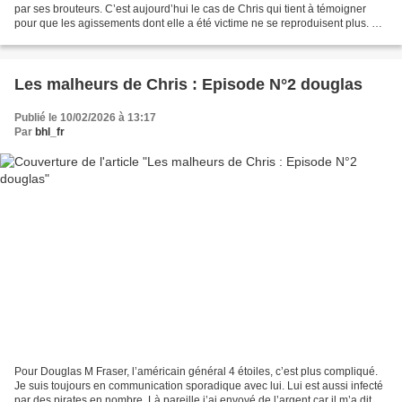
par ses brouteurs. C’est aujourd’hui le cas de Chris qui tient à témoigner
pour que les agissements dont elle a été victime ne se reproduisent plus. De
plus, lorsque l’on rentre...
Les malheurs de Chris : Episode N°2 douglas
Publié le 10/02/2026 à 13:17
Par
bhl_fr
Pour Douglas M Fraser, l’américain général 4 étoiles, c’est plus compliqué.
Je suis toujours en communication sporadique avec lui. Lui est aussi infecté
par des pirates en nombre. Là pareille j’ai envoyé de l’argent car il m’a dit