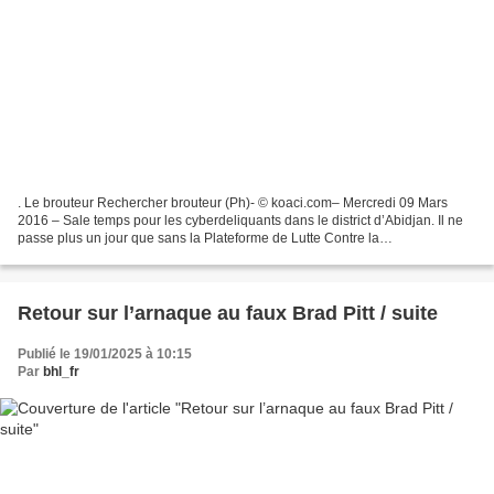
. Le brouteur Rechercher brouteur (Ph)- © koaci.com– Mercredi 09 Mars
2016 – Sale temps pour les cyberdeliquants dans le district d’Abidjan. Il ne
passe plus un jour que sans la Plateforme de Lutte Contre la
Cybercriminalité (PLCC), n’interpelle un des...
Retour sur l’arnaque au faux Brad Pitt / suite
Publié le 19/01/2025 à 10:15
Par
bhl_fr