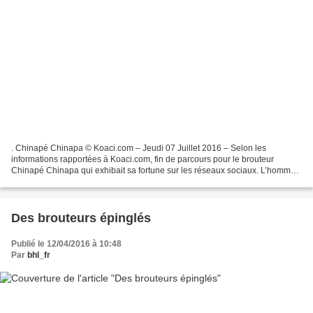
. Chinapé Chinapa © Koaci.com – Jeudi 07 Juillet 2016 – Selon les
informations rapportées à Koaci.com, fin de parcours pour le brouteur
Chinapé Chinapa qui exhibait sa fortune sur les réseaux sociaux. L’homme
a été arrêté par la police dans la nuit du...
Des brouteurs épinglés
Publié le 12/04/2016 à 10:48
Par
bhl_fr