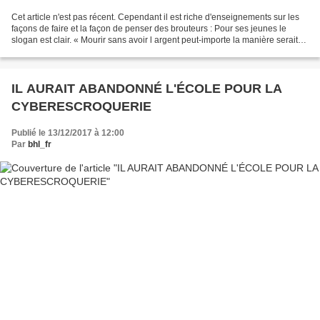
Cet article n'est pas récent. Cependant il est riche d'enseignements sur les
façons de faire et la façon de penser des brouteurs : Pour ses jeunes le
slogan est clair. « Mourir sans avoir l argent peut-importe la manière serait
une vie inutile sur la...
IL AURAIT ABANDONNÉ L'ÉCOLE POUR LA
CYBERESCROQUERIE
Publié le 13/12/2017 à 12:00
Par
bhl_fr