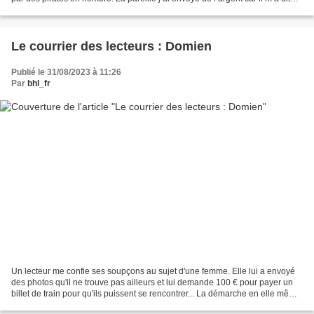
qu’il voulait quitter...
Le courrier des lecteurs : Domien
Publié le 31/08/2023 à 11:26
Par
bhl_fr
Un lecteur me confie ses soupçons au sujet d'une femme. Elle lui a envoyé
des photos qu'il ne trouve pas ailleurs et lui demande 100 € pour payer un
billet de train pour qu'ils puissent se rencontrer... La démarche en elle même
évoque celle d'un brouteur....