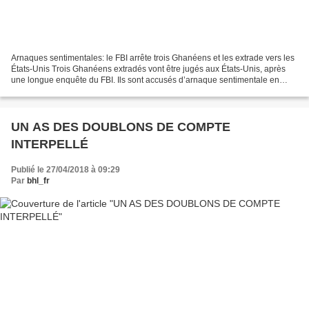
Arnaques sentimentales: le FBI arrête trois Ghanéens et les extrade vers les
États-Unis Trois Ghanéens extradés vont être jugés aux États-Unis, après
une longue enquête du FBI. Ils sont accusés d’arnaque sentimentale en
ligne à grande échelle. Ils sont...
UN AS DES DOUBLONS DE COMPTE
INTERPELLÉ
Publié le 27/04/2018 à 09:29
Par
bhl_fr