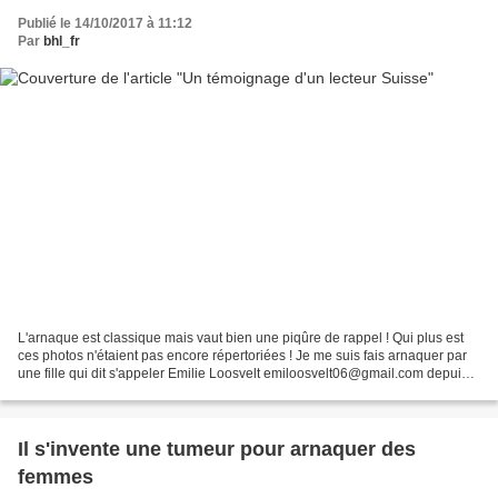
Publié le 14/10/2017 à 11:12
Par
bhl_fr
L'arnaque est classique mais vaut bien une piqûre de rappel ! Qui plus est
ces photos n'étaient pas encore répertoriées ! Je me suis fais arnaquer par
une fille qui dit s'appeler Emilie Loosvelt emiloosvelt06@gmail.com depuis
10 mois et à chaque fois...
Il s'invente une tumeur pour arnaquer des
femmes