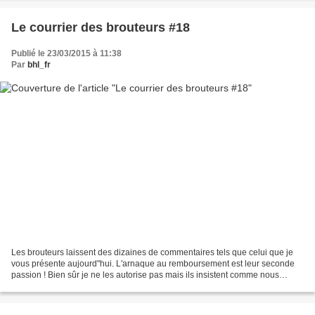
Le courrier des brouteurs #18
Publié le 23/03/2015 à 11:38
Par
bhl_fr
Les brouteurs laissent des dizaines de commentaires tels que celui que je
vous présente aujourd"hui. L'arnaque au remboursement est leur seconde
passion ! Bien sûr je ne les autorise pas mais ils insistent comme nous
l'avons déjà vu ici : Encore et toujours...