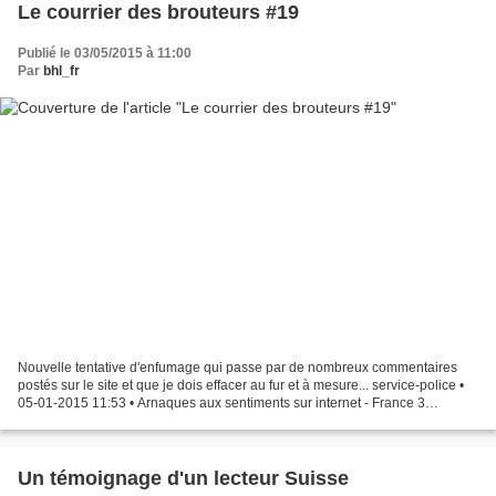
Le courrier des brouteurs #19
Publié le 03/05/2015 à 11:00
Par
bhl_fr
Nouvelle tentative d'enfumage qui passe par de nombreux commentaires
postés sur le site et que je dois effacer au fur et à mesure... service-police •
05-01-2015 11:53 • Arnaques aux sentiments sur internet - France 3
Google+ Web Photos plus Messages envoyés...
Un témoignage d'un lecteur Suisse