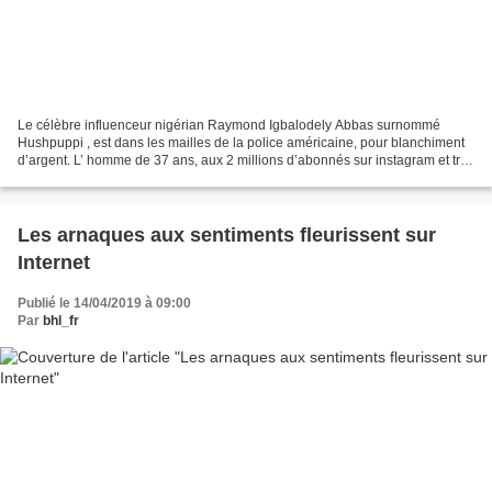
Le célèbre influenceur nigérian Raymond Igbalodely Abbas surnommé
Hushpuppi , est dans les mailles de la police américaine, pour blanchiment
d’argent. L’ homme de 37 ans, aux 2 millions d’abonnés sur instagram et très
connu pour son train de vie luxueux,...
Les arnaques aux sentiments fleurissent sur
Internet
Publié le 14/04/2019 à 09:00
Par
bhl_fr