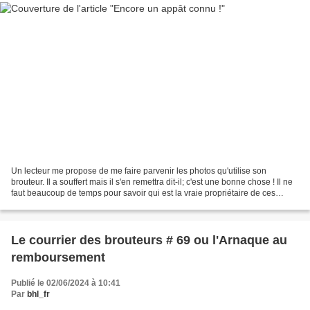
Un lecteur me propose de me faire parvenir les photos qu'utilise son
brouteur. Il a souffert mais il s'en remettra dit-il; c'est une bonne chose ! Il ne
faut beaucoup de temps pour savoir qui est la vraie propriétaire de ces
photos . Il s'agit d'une sportive...
Le courrier des brouteurs # 69 ou l'Arnaque au
remboursement
Publié le 02/06/2024 à 10:41
Par
bhl_fr