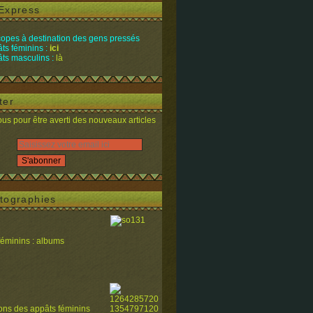
Express
opes à destination des gens pressés
ts féminins :
ici
ts masculins :
là
ter
s pour être averti des nouveaux articles
tographies
féminins : albums
ions des appâts féminins