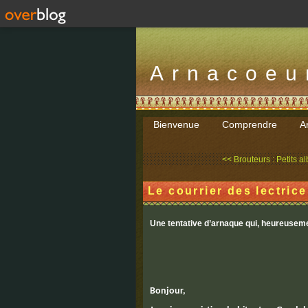
Arnacoeu
Bienvenue
Comprendre
Ar
<< Brouteurs : Petits al
Le courrier des lectric
Une tentative d’arnaque qui, heureuseme
Bonjour,