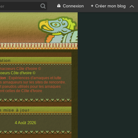
Connexion
+
Créer mon blog
ation
rnacoeurs Côte d'Ivoire ©
tion
: Expériences d'arnaques et lutte
es arnaqueurs sur les sites de rencontre.
t pseudos utilisés pour les arnaques
t celles de Côte d'Ivoire
e mise à jour
4 Août 2026