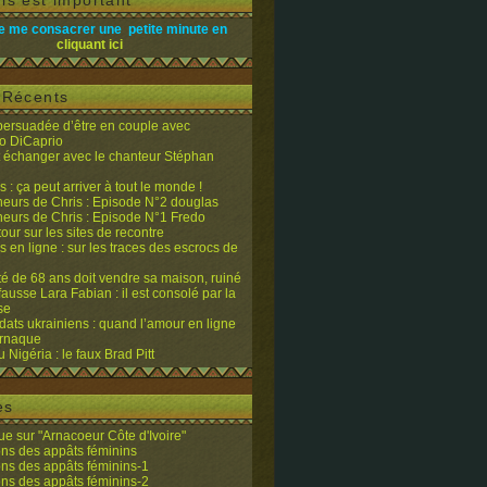
is est important
e me consacrer une petite minute en
cliquant ici
s Récents
 persuadée d’être en couple avec
o DiCaprio
it échanger avec le chanteur Stéphan
 : ça peut arriver à tout le monde !
eurs de Chris : Episode N°2 douglas
eurs de Chris : Episode N°1 Fredo
tour sur les sites de recontre
 en ligne : sur les traces des escrocs de
ité de 68 ans doit vendre sa maison, ruiné
fausse Lara Fabian : il est consolé par la
se
dats ukrainiens : quand l’amour en ligne
’arnaque
du Nigéria : le faux Brad Pitt
es
e sur "Arnacoeur Côte d'Ivoire"
ons des appâts féminins
ons des appâts féminins-1
ons des appâts féminins-2