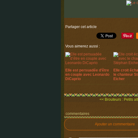
Partager cet article
Vous aimerez aussi :
Elle est persuadée d’être
Elle croit éch
en couple avec Leonardo
le chanteur S
DiCaprio
Eicher
<< Brouteurs : Petits al
commentaires
Ajouter un commentaire