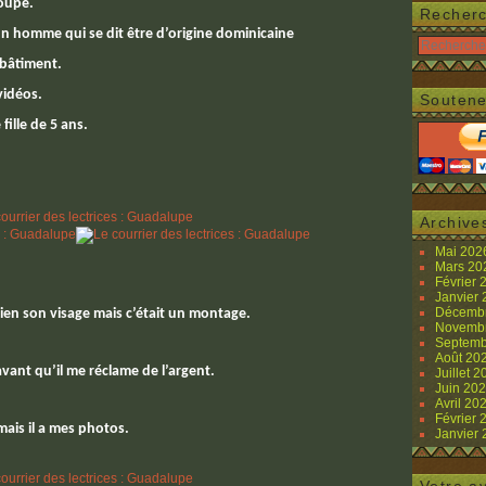
loupe.
Recher
un homme qui se dit être d’origine dominicaine
 bâtiment.
vidéos.
Soutene
fille de 5 ans.
Archive
Mai 20
Mars 2
Février
Janvier
Décemb
 bien son visage mais c’était un montage.
Novemb
Septemb
Août 20
 avant qu’il me réclame de l’argent.
Juillet 
Juin 20
Avril 20
Février
mais il a mes photos.
Janvier