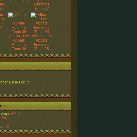
ts
Appâts
féminins - 5
ins
Féminins
39
Tome 37
 -
 4
Album - Les
Album - Les
Appâts
Appâts
Féminins
Féminins
Tome 36
Tome 35
nger sur le Forum
ies
ntures
(784)
158)
7)
ue
(2)