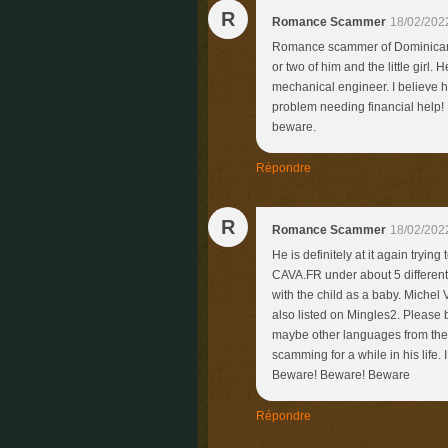
R
Romance Scammer
18/02/202
Romance scammer of Dominican or
or two of him and the little girl. 
mechanical engineer. I believe h
problem needing financial help
beware.
Répondre
R
Romance Scammer
18/02/202
He is definitely at it again tryin
CAVA.FR under about 5 different
with the child as a baby. Michel 
also listed on Mingles2. Please
maybe other languages from the n
scamming for a while in his life. 
Beware! Beware! Beware
Répondre