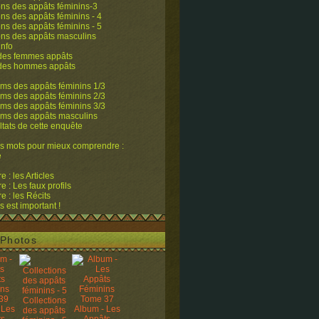
ons des appâts féminins-3
ons des appâts féminins - 4
ons des appâts féminins - 5
ons des appâts masculins
info
 des femmes appâts
 des hommes appâts
ms des appâts féminins 1/3
ms des appâts féminins 2/3
ms des appâts féminins 3/3
ums des appâts masculins
ltats de cette enquête
s mots pour mieux comprendre :
e
 : les Articles
 : Les faux profils
 : les Récits
s est important !
Photos
Collections
 Les
Album - Les
des appâts