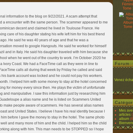
Appâ
Fémin
Tome 
onal information to the blog on 9/22/2021. A scam attempt that
had a encounter with the same person. The scammer appeared to me
Album
Tome
Dominican decent and claimed he lived in Toulouse France. He
ng care of his daughter stating his wife left him for his best friend
s ago. He said he was 40 years of age and that he was a
ersation moved to google Hangouts. He said he worked for himself
zil and in Italy. He said his daughter traveled with him because she
school when he went out of the country to work. I’m October 2020 he
Forum
a Ivory Coast. We had a FaceTime call as they were in line to
aceTime calls all during that week by Friday he called and said
 his bank account was locked and he could not pay his workers.
Venez écha
month. I helped him with some money to stay at the hotel concerned
asking for money every since then. He plays the victim of unfortunate
g and manipulative. I saw this information just by researching him
uadeloupe a alias name and he is listed on Scammers United
Catégor
t to make people aware of scammers. He has several alias names
Mes ave
Coast and United States. I believe I have his real identity because I
articles
(
m him before I gave the money to stay in the hotel. The same photo
album
(6
Bienven
well and many more of him and the child. I helped him so the child
orking along with him. This man needs to be STOPPED so I hope