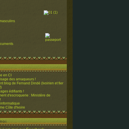
masculins
ocuments
e en CI
visage des arnaqueurs !
ent blog de Fernand Dindé (Ivoirien et fier
!)
ges édifiants !
ent d'escroquerie : Ministère de
r
 informatique
me Côte d'Ivoire
moi