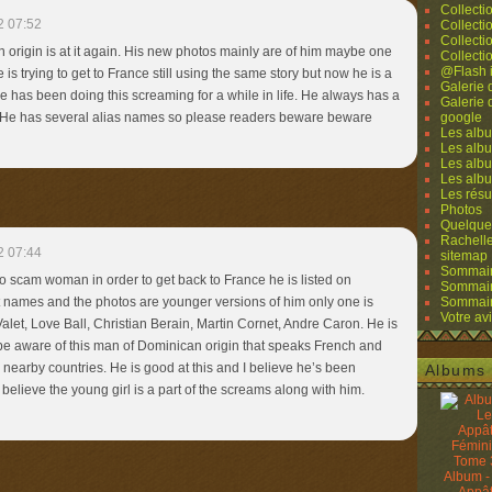
Collecti
2 07:52
Collecti
Collecti
igin is at it again. His new photos mainly are of him maybe one
Collecti
@Flash 
He is trying to get to France still using the same story but now he is a
Galerie
e has been doing this screaming for a while in life. He always has a
Galerie
! He has several alias names so please readers beware beware
google
Les albu
Les albu
Les albu
Les alb
Les résu
Photos
Quelque
Rachell
2 07:44
sitemap
Sommaire
g to scam woman in order to get back to France he is listed on
Sommaire
 names and the photos are younger versions of him only one is
Sommaire
Votre avi
Valet, Love Ball, Christian Berain, Martin Cornet, Andre Caron. He is
 be aware of this man of Dominican origin that speaks French and
earby countries. He is good at this and I believe he’s been
Albums 
I believe the young girl is a part of the screams along with him.
Album -