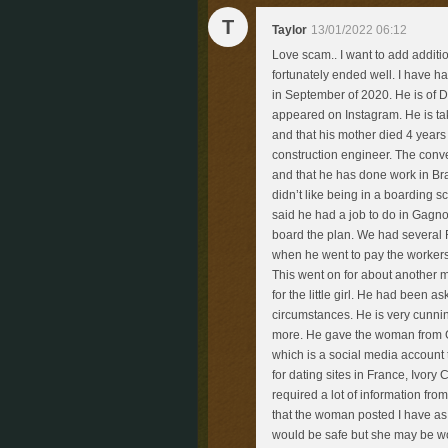
T
Taylor
13/01/2022 06:12
Love scam.. I want to add additi
fortunately ended well. I have 
in September of 2020. He is of 
appeared on Instagram. He is taki
and that his mother died 4 year
construction engineer. The conv
and that he has done work in Bra
didn’t like being in a boarding 
said he had a job to do in Gagno
board the plan. We had several F
when he went to pay the workers
This went on for about another 
for the little girl. He had been 
circumstances. He is very cunnin
more. He gave the woman from G
which is a social media accoun
for dating sites in France, Ivory 
required a lot of information fro
that the woman posted I have as 
would be safe but she may be w