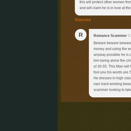
this will protect other women fr
and will claim he is in love at 
Répondre
R
Romance Scammer
0
Beware beware beware 
money and using the wor
anyway possible he is o
him being alone the chi
of 30-55. This Man will 
fool you his words are 
He dresses in high class
own hard-working bewar
scammer looking to tak