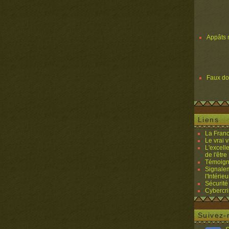
Appâts 
Faux d
Liens
La Franc
Le vrai 
L'excell
de l'être 
Témoigna
Signalem
l'Intérieu
Sécurité
Cybercri
Suivez-