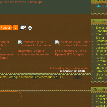
Votre av
Merci d
Article
Repost
0
Elle est
Leonard
Elle cro
Eicher
Brouteurs
Les malh
Les malh
Brouteurs : ça peut
Les malheurs de Chris :
Un petit 
anger avec
arriver à tout le monde !
Episode N°2 Douglas
Arnaques
téphan
l'amour
Le retra
par une 
chanteu
Published by bhl_fr
-
dans
articles
commenter cet article
…
Faux sol
vire à l
bums...
Arnaque à l'amour : ces escroqueries... >>
Il vient 
Chapitr
Bienvenu
Collecti
Collecti
Collecti