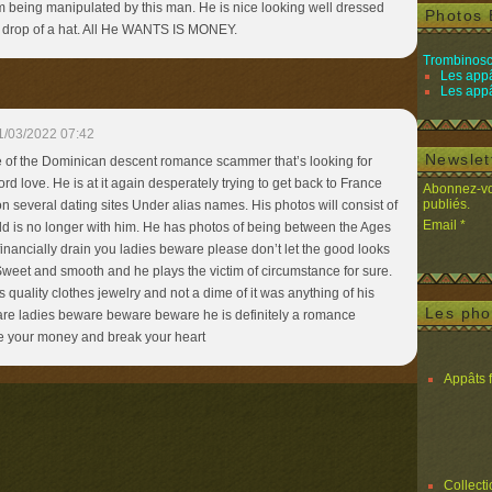
om being manipulated by this man. He is nice looking well dressed
Photos 
the drop of a hat. All He WANTS IS MONEY.
Trombinosc
Les appâ
Les appâ
1/03/2022 07:42
Newslet
of the Dominican descent romance scammer that’s looking for
d love. He is at it again desperately trying to get back to France
Abonnez-vou
publiés.
n several dating sites Under alias names. His photos will consist of
Email
ld is no longer with him. He has photos of being between the Ages
financially drain you ladies beware please don’t let the good looks
Sweet and smooth and he plays the victim of circumstance for sure.
 quality clothes jewelry and not a dime of it was anything of his
Les pho
e ladies beware beware beware he is definitely a romance
e your money and break your heart
Appâts 
Collect