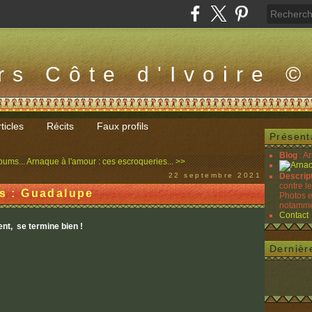
rs Côte d'Ivoire ©
ticles
Récits
Faux profils
Présent
Blog
: A
bums...
Arnaque à l'amour : ces escroqueries... >>
22 septembre 2021
Descrip
contre l
es : Guadalupe
Photos e
notammen
Contact
nt, se termine bien !
Dernièr