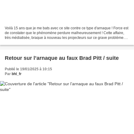
Voilà 15 ans que je me bats avec ce site contre ce type d'arnaque ! Force est
de constater que le phénomène perdure malheureusement ! Cette affaire,
très médiatisée, braque à nouveau les projecteurs sur ce grave problème.
Certes, les montants sont à peine...
Retour sur l’arnaque au faux Brad Pitt / suite
Publié le 19/01/2025 à 10:15
Par
bhl_fr