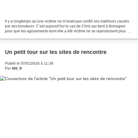
Il y a longtemps qu’une victime ne m’avait pas confié ses malheurs causés
par ses brouteurs. C’est aujourd’hui le cas de Chris qui tient à témoigner
pour que les agissements dont elle a été victime ne se reproduisent plus. De
plus, lorsque l’on rentre...
Un petit tour sur les sites de rencontre
Publié le 07/01/2026 à 11:38
Par
bhl_fr