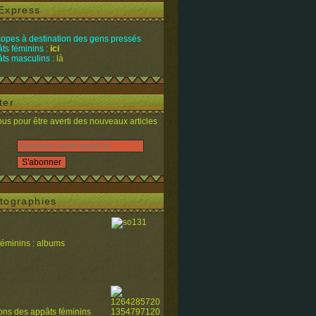
Express
opes à destination des gens pressés
ts féminins :
ici
ts masculins :
là
ter
s pour être averti des nouveaux articles
tographies
féminins : albums
ions des appâts féminins