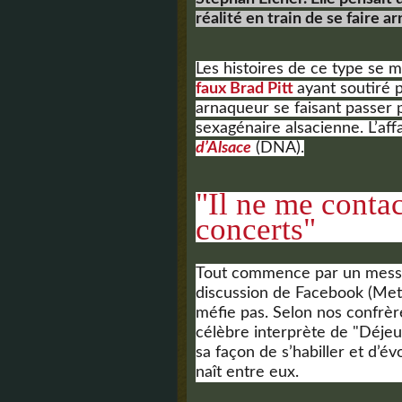
réalité en train de se faire a
Les histoires de ce type se m
faux Brad Pitt
ayant soutiré 
arnaqueur se faisant passer 
sexagénaire alsacienne. L’aff
d’Alsace
(DNA).
"Il ne me contac
concerts"
Tout commence par un messa
discussion de Facebook (Meta
méfie pas. Selon nos confrères
célèbre interprète de "Déjeu
sa façon de s’habiller et d’év
naît entre eux.