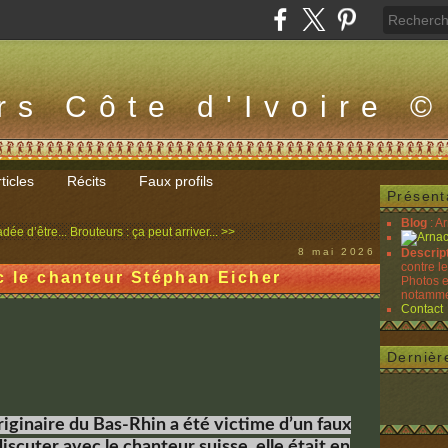
rs Côte d'Ivoire ©
ticles
Récits
Faux profils
Présent
Blog
: A
dée d’être...
Brouteurs : ça peut arriver... >>
8 mai 2026
Descrip
contre l
c le chanteur Stéphan Eicher
Photos e
notammen
Contact
Dernièr
ginaire du Bas-Rhin a été victime d’un faux
iscuter avec le chanteur suisse, elle était en