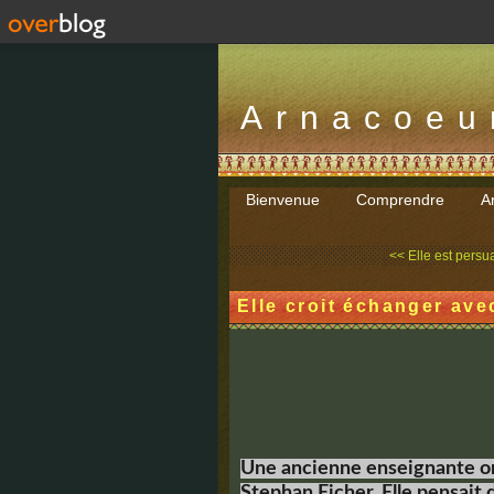
Arnacoeu
Bienvenue
Comprendre
Ar
<< Elle est persua
Elle croit échanger ave
Une ancienne enseignante ori
Stephan Eicher. Elle pensait d