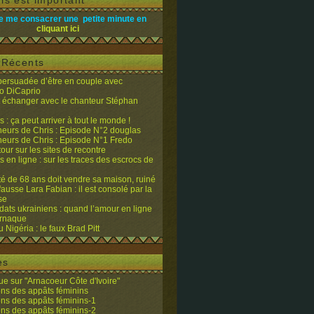
is est important
e me consacrer une petite minute en
cliquant ici
s Récents
 persuadée d’être en couple avec
o DiCaprio
it échanger avec le chanteur Stéphan
 : ça peut arriver à tout le monde !
eurs de Chris : Episode N°2 douglas
eurs de Chris : Episode N°1 Fredo
changer avec le chanteur Stéphan Eicher, et accepte de le "dépanner",
tour sur les sites de recontre
 en ligne : sur les traces des escrocs de
ité de 68 ans doit vendre sa maison, ruiné
fausse Lara Fabian : il est consolé par la
se
dats ukrainiens : quand l’amour en ligne
’arnaque
du Nigéria : le faux Brad Pitt
es
e sur "Arnacoeur Côte d'Ivoire"
ons des appâts féminins
ons des appâts féminins-1
ons des appâts féminins-2