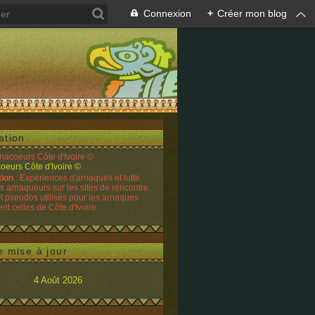
Connexion
+
Créer mon blog
ation
rnacoeurs Côte d'Ivoire ©
tion
: Expériences d'arnaques et lutte
es arnaqueurs sur les sites de rencontre.
t pseudos utilisés pour les arnaques
t celles de Côte d'Ivoire
e mise à jour
4 Août 2026