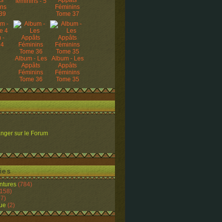
ts
Appâts
féminins - 5
ins
Féminins
39
Tome 37
 -
 4
Album - Les
Album - Les
Appâts
Appâts
Féminins
Féminins
Tome 36
Tome 35
nger sur le Forum
ies
ntures
(784)
158)
7)
ue
(2)