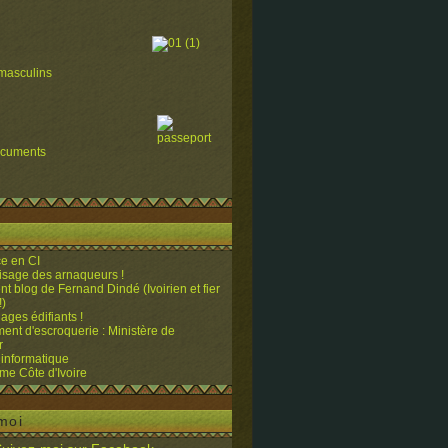
masculins
ocuments
e en CI
visage des arnaqueurs !
ent blog de Fernand Dindé (Ivoirien et fier
!)
ges édifiants !
ent d'escroquerie : Ministère de
r
 informatique
me Côte d'Ivoire
moi