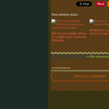
Vous aimerez aussi :
Brouteurs : ç
Elle est persuadée d’être
arriver à tout
en couple avec Leonardo
DiCaprio
<< Elle est persua
commentaires
Ajouter un commentaire