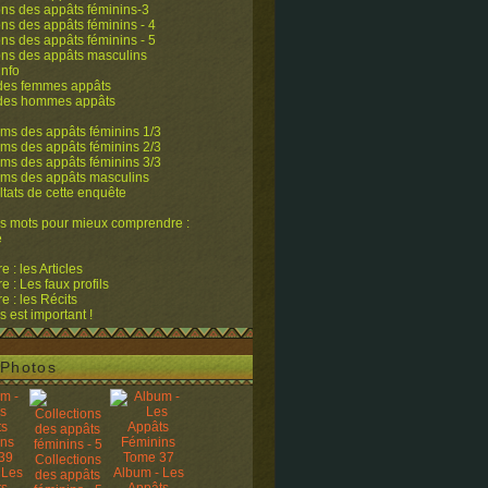
ons des appâts féminins-3
ons des appâts féminins - 4
ons des appâts féminins - 5
ons des appâts masculins
info
 des femmes appâts
 des hommes appâts
ms des appâts féminins 1/3
ms des appâts féminins 2/3
ms des appâts féminins 3/3
ums des appâts masculins
ltats de cette enquête
s mots pour mieux comprendre :
e
 : les Articles
 : Les faux profils
 : les Récits
s est important !
Photos
Collections
 Les
Album - Les
des appâts