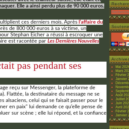
Recher
rnaquer. Elle a ainsi perdu plus de 90 000 euros.
ultiplient ces derniers mois. Après
l’affaire du
Soutene
près de 800 000 euros à sa victime, un
pour Stephan Eicher a réussi à escroquer une
aire est racontée par
Les Dernières Nouvelles
Archive
tait pas pendant ses
Mai 20
Mars 2
Février
Janvier
Décemb
Novemb
ge reçu sur Messenger, la plateforme de
Septemb
). Flattée, la destinataire du message ne se
Août 20
Juillet 
 alsaciens, celui qui se faisait passer pour le
Juin 20
ner en paix" lui demande ce qu’elle pense de
Avril 20
Février
oluer sur scène ; elle lui répond, et la confiance
Janvier