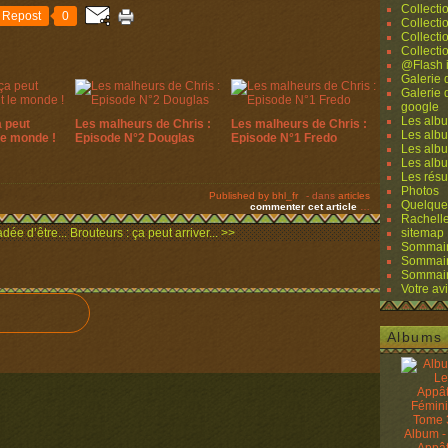
e
Collecti
Repost
0
Collecti
n
Collecti
s
Collecti
@Flash 
e
Galerie
i
Galerie
g
google
Les albu
a peut
Les malheurs de Chris :
Les malheurs de Chris :
n
Les albu
 le monde !
Episode N°2 Douglas
Episode N°1 Fredo
a
Les albu
Les alb
n
Les résu
t
Photos
Published by bhl_fr
-
dans
articles
Quelque
e
commenter cet article
…
Rachell
o
dée d’être...
Brouteurs : ça peut arriver... >>
sitemap
r
Sommaire
Sommaire
i
Sommaire
g
Votre avi
i
n
Albums 
a
i
r
e
d
Album -
u