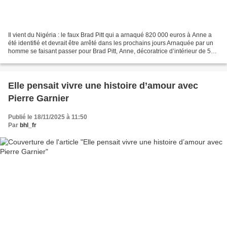
Il vient du Nigéria : le faux Brad Pitt qui a arnaqué 820 000 euros à Anne a
été identifié et devrait être arrêté dans les prochains jours Arnaquée par un
homme se faisant passer pour Brad Pitt, Anne, décoratrice d’intérieur de 53
ans, a versé plus de...
Elle pensait vivre une histoire d’amour avec
Pierre Garnier
Publié le 18/11/2025 à 11:50
Par
bhl_fr