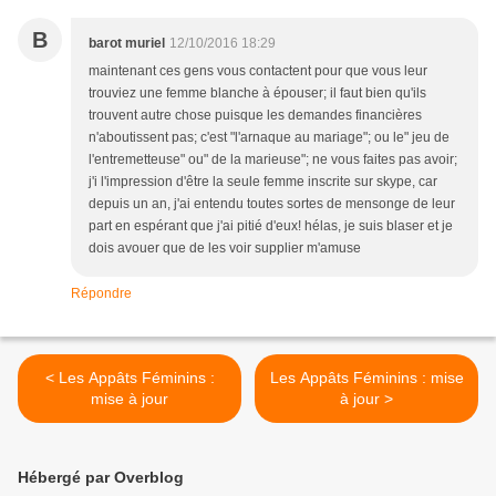
B
barot muriel
12/10/2016 18:29
maintenant ces gens vous contactent pour que vous leur
trouviez une femme blanche à épouser; il faut bien qu'ils
trouvent autre chose puisque les demandes financières
n'aboutissent pas; c'est "l'arnaque au mariage"; ou le" jeu de
l'entremetteuse" ou" de la marieuse"; ne vous faites pas avoir;
j'i l'impression d'être la seule femme inscrite sur skype, car
depuis un an, j'ai entendu toutes sortes de mensonge de leur
part en espérant que j'ai pitié d'eux! hélas, je suis blaser et je
dois avouer que de les voir supplier m'amuse
Répondre
< Les Appâts Féminins :
Les Appâts Féminins : mise
mise à jour
à jour >
Hébergé par Overblog