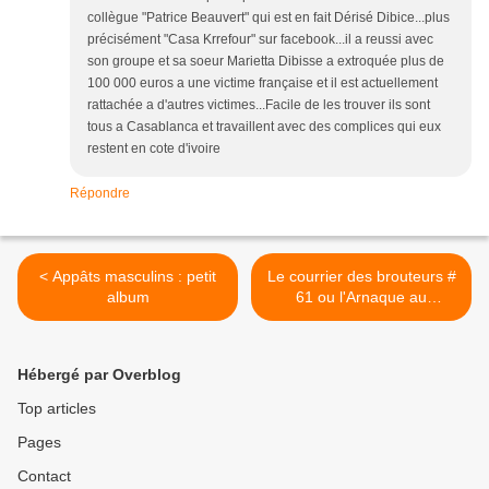
collègue "Patrice Beauvert" qui est en fait Dérisé Dibice...plus
précisément "Casa Krrefour" sur facebook...il a reussi avec
son groupe et sa soeur Marietta Dibisse a extroquée plus de
100 000 euros a une victime française et il est actuellement
rattachée a d'autres victimes...Facile de les trouver ils sont
tous a Casablanca et travaillent avec des complices qui eux
restent en cote d'ivoire
Répondre
< Appâts masculins : petit
Le courrier des brouteurs #
album
61 ou l'Arnaque au
remboursement >
Hébergé par Overblog
Top articles
Pages
Contact