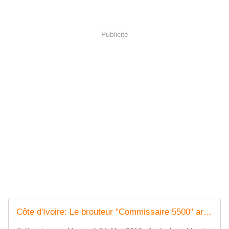
Publicité
Côte d'Ivoire: Le brouteur "Commissaire 5500" arrêté et déféré - Arnacoeurs Côte d'Ivoire ©