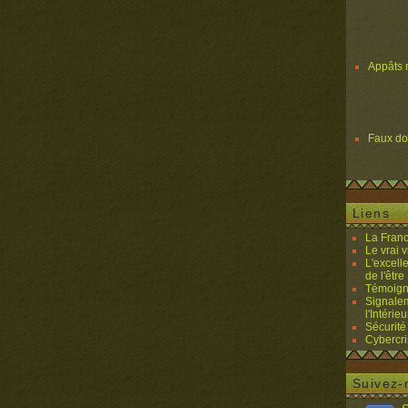
Appâts 
Faux d
Liens
La Franc
Le vrai 
L'excell
de l'être 
Témoigna
Signalem
l'Intérieu
Sécurité
Cybercri
Suivez-