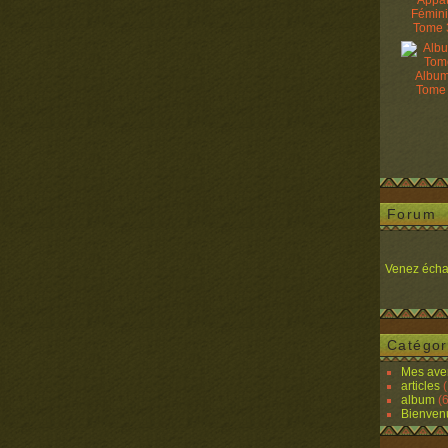
Appâ
Fémin
Tome 
Album
Tome
Forum
Venez écha
Catégor
Mes ave
articles
(
album
(6
Bienven