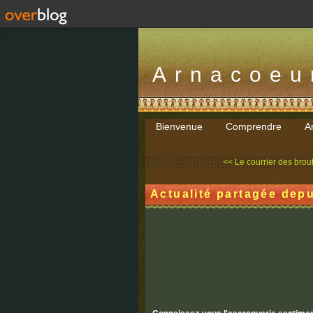
Arnacoeu
Bienvenue
Comprendre
Ar
<< Le courrier des brout
Actualité partagée depu