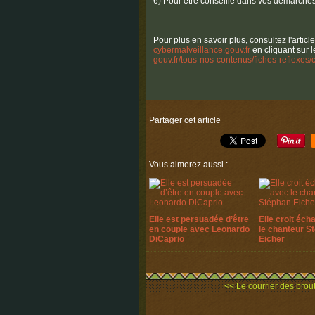
6) Pour être conseillé dans vos démarches
Pour plus en savoir plus, consultez l'articl
cybermalveillance.gouv.fr
en cliquant sur l
gouv.fr/tous-nos-contenus/
fiches-reflexes
Partager cet article
Vous aimerez aussi :
Elle est persuadée d’être
Elle croit éch
en couple avec Leonardo
le chanteur S
DiCaprio
Eicher
<< Le courrier des brout