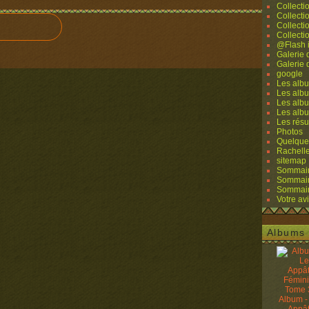
Collecti
Collecti
Collecti
Collecti
@Flash 
Galerie
Galerie
google
Les albu
Les albu
Les albu
Les alb
Les résu
Photos
Quelque
Rachell
sitemap
Sommaire
Sommaire
Sommaire
Votre avi
Albums 
Album -