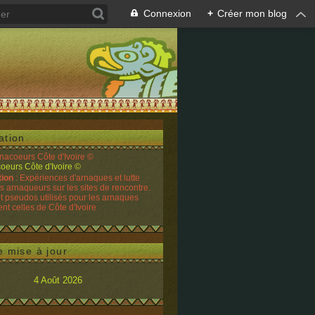
Connexion
+
Créer mon blog
ation
rnacoeurs Côte d'Ivoire ©
tion
: Expériences d'arnaques et lutte
es arnaqueurs sur les sites de rencontre.
t pseudos utilisés pour les arnaques
t celles de Côte d'Ivoire
e mise à jour
4 Août 2026