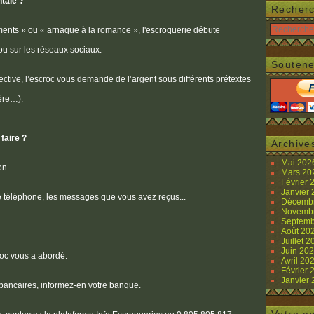
tale ?
Recher
nts » ou « arnaque à la romance », l'escroquerie débute
ou sur les réseaux sociaux.
Soutene
ctive, l’escroc vous demande de l’argent sous différents prétextes
ière…).
faire ?
Archive
Mai 20
on.
Mars 2
Février
Janvier
e téléphone, les messages que vous avez reçus...
Décemb
Novemb
Septemb
Août 20
Juillet 
Juin 20
croc vous a abordé.
Avril 20
Février
Janvier
 bancaires, informez-en votre banque.