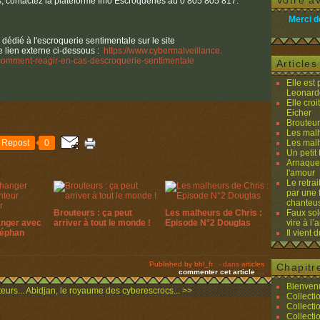
Votre av
, contactez la plateforme Info Escroqueries au 0 805 805 817.
Merci d
e dédié à l'escroquerie sentimentale sur le site
e lien externe ci-dessous :
https://www.cybermalveillance.
/comment-
reagir-en-cas-descroquerie-
sentimentale
Article
Elle est
Leonard
Elle cro
Eicher
Brouteurs
Les malh
Repost
0
Les malh
Un petit 
Arnaques
l'amour
Le retra
par une 
chanteu
Brouteurs : ça peut
Les malheurs de Chris :
Faux sol
anger avec
arriver à tout le monde !
Episode N°2 Douglas
vire à l
téphan
Il vient 
Published by bhl_fr
-
dans
articles
Chapitr
commenter cet article
…
Bienvenu
eurs...
Abidjan, le royaume des cyberescrocs... >>
Collecti
Collecti
Collecti