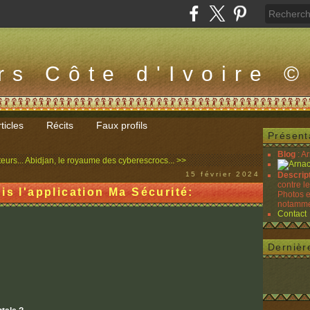
rs Côte d'Ivoire ©
ticles
Récits
Faux profils
Présent
Blog
: A
eurs...
Abidjan, le royaume des cyberescrocs... >>
15 février 2024
Descrip
contre l
is l'application Ma Sécurité:
Photos e
notammen
Contact
Dernièr