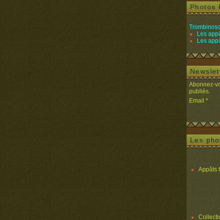
Photos 
Trombinosc
Les appâ
Les appâ
Newslet
Abonnez-vou
publiés.
Email
Les pho
Appâts 
Collect