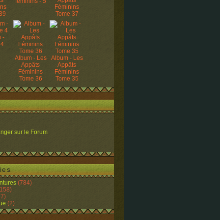
ts
Appâts
féminins - 5
ins
Féminins
39
Tome 37
 -
 4
Album - Les
Album - Les
Appâts
Appâts
Féminins
Féminins
Tome 36
Tome 35
nger sur le Forum
ies
ntures
(784)
158)
7)
ue
(2)