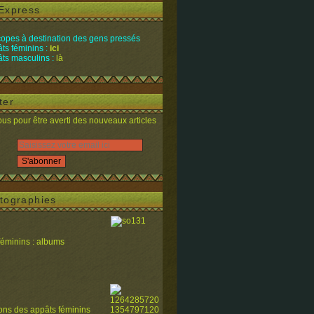
Express
opes à destination des gens pressés
ts féminins :
ici
ts masculins :
là
ter
s pour être averti des nouveaux articles
tographies
féminins : albums
ions des appâts féminins