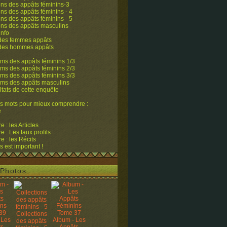
ons des appâts féminins-3
ons des appâts féminins - 4
ons des appâts féminins - 5
ons des appâts masculins
info
 des femmes appâts
 des hommes appâts
ms des appâts féminins 1/3
ms des appâts féminins 2/3
ms des appâts féminins 3/3
ums des appâts masculins
ltats de cette enquête
s mots pour mieux comprendre :
e
 : les Articles
 : Les faux profils
 : les Récits
s est important !
Photos
Collections
 Les
Album - Les
des appâts