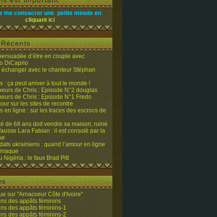
is est important
e me consacrer une petite minute en
cliquant ici
s Récents
 persuadée d’être en couple avec
o DiCaprio
it échanger avec le chanteur Stéphan
 : ça peut arriver à tout le monde !
eurs de Chris : Episode N°2 douglas
eurs de Chris : Episode N°1 Fredo
tour sur les sites de recontre
 en ligne : sur les traces des escrocs de
ité de 68 ans doit vendre sa maison, ruiné
fausse Lara Fabian : il est consolé par la
se
dats ukrainiens : quand l’amour en ligne
’arnaque
du Nigéria : le faux Brad Pitt
es
e sur "Arnacoeur Côte d'Ivoire"
ons des appâts féminins
ons des appâts féminins-1
ons des appâts féminins-2