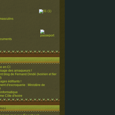
masculins
ocuments
e en CI
visage des arnaqueurs !
ent blog de Fernand Dindé (Ivoirien et fier
!)
ges édifiants !
ent d'escroquerie : Ministère de
r
 informatique
me Côte d'Ivoire
moi