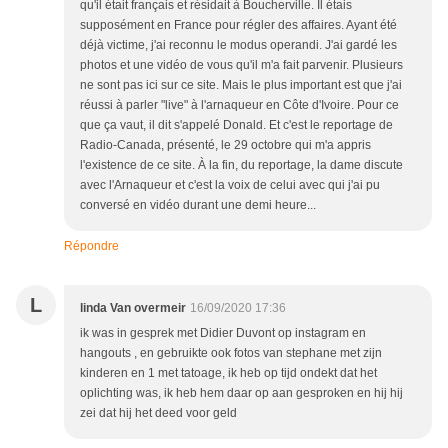
qu'il était français et résidait à Boucherville. Il étais
supposément en France pour régler des affaires. Ayant été
déjà victime, j'ai reconnu le modus operandi. J'ai gardé les
photos et une vidéo de vous qu'il m'a fait parvenir. Plusieurs
ne sont pas ici sur ce site. Mais le plus important est que j'ai
réussi à parler "live" à l'arnaqueur en Côte d'Ivoire. Pour ce
que ça vaut, il dit s'appelé Donald. Et c'est le reportage de
Radio-Canada, présenté, le 29 octobre qui m'a appris
l'existence de ce site. À la fin, du reportage, la dame discute
avec l'Arnaqueur et c'est la voix de celui avec qui j'ai pu
conversé en vidéo durant une demi heure...
Répondre
L
linda Van overmeir
16/09/2020 17:36
ik was in gesprek met Didier Duvont op instagram en
hangouts , en gebruikte ook fotos van stephane met zijn
kinderen en 1 met tatoage, ik heb op tijd ondekt dat het
oplichting was, ik heb hem daar op aan gesproken en hij hij
zei dat hij het deed voor geld