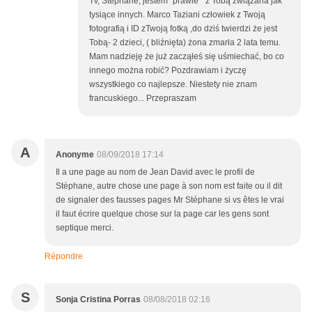
Tv, Stephane, jestem "prawie " z Tobą związana jak
tysiące innych. Marco Taziani człowiek z Twoją
fotografią i ID zTwoją fotką ,do dziś twierdzi że jest
Tobą- 2 dzieci, ( bliźnięta) żona zmarła 2 lata temu.
Mam nadzieję że już zacząłeś się uśmiechać, bo co
innego można robić? Pozdrawiam i życzę
wszystkiego co najlepsze. Niestety nie znam
francuskiego... Przepraszam
A
Anonyme
08/09/2018 17:14
Il a une page au nom de Jean David avec le profil de
Stéphane, autre chose une page à son nom est faite ou il dit
de signaler des fausses pages Mr Stéphane si vs êtes le vrai
il faut écrire quelque chose sur la page car les gens sont
septique merci.
Répondre
S
Sonja Cristina Porras
08/08/2018 02:16