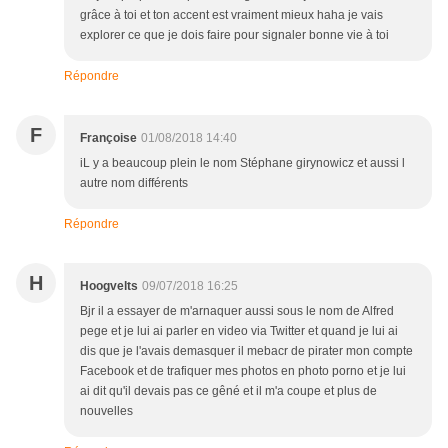
grâce à toi et ton accent est vraiment mieux haha je vais
explorer ce que je dois faire pour signaler bonne vie à toi
Répondre
F
Françoise
01/08/2018 14:40
iL y a beaucoup plein le nom Stéphane girynowicz et aussi l
autre nom différents
Répondre
H
Hoogvelts
09/07/2018 16:25
Bjr il a essayer de m'arnaquer aussi sous le nom de Alfred
pege et je lui ai parler en video via Twitter et quand je lui ai
dis que je l'avais demasquer il mebacr de pirater mon compte
Facebook et de trafiquer mes photos en photo porno et je lui
ai dit qu'il devais pas ce gêné et il m'a coupe et plus de
nouvelles