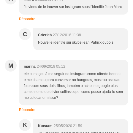
Je viens de le trouver sur Instagram sous l'identité Jean Marc
Répondre
C
Cricricb
27/12/2018 11:38
Nouvelle identité sur skype jean Patrick dubois
M
marina
24/09/2018 05:12
ele começou á me seguir no instagram como alfredo bennoit
e me chamou para conversar no hangouts, mostrou as suas
fotos com seus dois filhos, também o achei no google plus
com o nome de olivier collins cope. como posso ajudá-lo sem
me colocar em risco?
Répondre
K
Ktostam
25/05/2020 21:59