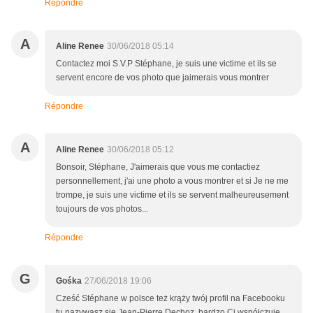
Répondre
A
Aline Renee
30/06/2018 05:14
Contactez moi S.V.P Stéphane, je suis une victime et ils se
servent encore de vos photo que jaimerais vous montrer
Répondre
A
Aline Renee
30/06/2018 05:12
Bonsoir, Stéphane, J'aimerais que vous me contactiez
personnellement, j'ai une photo a vous montrer et si Je ne me
trompe, je suis une victime et ils se servent malheureusement
toujours de vos photos...
Répondre
G
Gośka
27/06/2018 19:06
Cześć Stéphane w polsce też krąży twój profil na Facebooku
tu nazywasz się Jean-Pierre Dechoz ,bardzo Ci współczuję