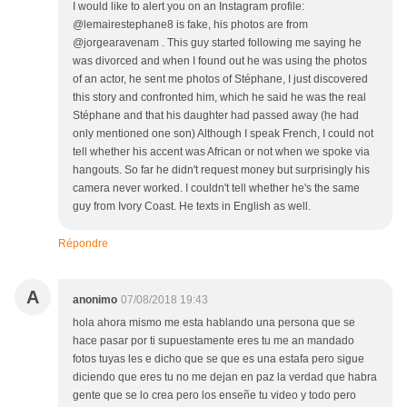
I would like to alert you on an Instagram profile:
@lemairestephane8 is fake, his photos are from
@jorgearavenam . This guy started following me saying he
was divorced and when I found out he was using the photos
of an actor, he sent me photos of Stéphane, I just discovered
this story and confronted him, which he said he was the real
Stéphane and that his daughter had passed away (he had
only mentioned one son) Although I speak French, I could not
tell whether his accent was African or not when we spoke via
hangouts. So far he didn't request money but surprisingly his
camera never worked. I couldn't tell whether he's the same
guy from Ivory Coast. He texts in English as well.
Répondre
A
anonimo
07/08/2018 19:43
hola ahora mismo me esta hablando una persona que se
hace pasar por ti supuestamente eres tu me an mandado
fotos tuyas les e dicho que se que es una estafa pero sigue
diciendo que eres tu no me dejan en paz la verdad que habra
gente que se lo crea pero los enseñe tu video y todo pero