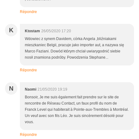
Répondre
K
Ktostam
26/05/2020 17:20
Wdowiec z synem Davidem, córka Angela ,bliźniakami
mieszkaniec Belgii, pracuje jako importer aut, a nazywa się
Marco Faziani. Dowód którym chciał uwiarygodnić siebie
nosił znamiona podróby. Powodzenia Stephane...
Répondre
N
Naomi
21/05/2020 19:19
Bonsoir, Je me suis également fait prendre sur le site de
rencontre de Réseau Contact, un faux profil du nom de
Franck Level qui habiterait à Pointe-aux-Trembles à Montréal.
Un veuf avec son fils Léo. Je suis sincèrement désolé pour
vous.
Répondre