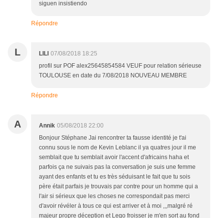
siguen insistiendo
Répondre
L
LILI
07/08/2018 18:25
profil sur POF alex25645854584 VEUF pour relation sérieuse
TOULOUSE en date du 7/08/2018 NOUVEAU MEMBRE
Répondre
A
Annik
05/08/2018 22:00
Bonjour Stéphane Jai rencontrer ta fausse identité je t'ai
connu sous le nom de Kevin Leblanc il ya quatres jour il me
semblait que tu semblait avoir l'accent d'africains haha et
parfois ça ne suivais pas la conversation je suis une femme
ayant des enfants et tu es très séduisant le fait que tu sois
père était parfais je trouvais par contre pour un homme qui a
l'air si sérieux que les choses ne correspondait pas merci
d'avoir révéler à tous ce qui est arriver et à moi ,,,malgré ré
majeur propre déception et Lego froisser je m'en sort au fond