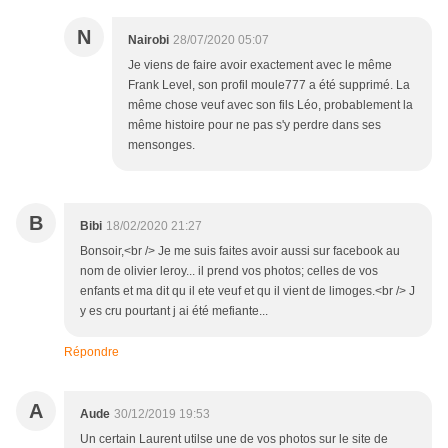
N
Nairobi
28/07/2020 05:07
Je viens de faire avoir exactement avec le même
Frank Level, son profil moule777 a été supprimé. La
même chose veuf avec son fils Léo, probablement la
même histoire pour ne pas s'y perdre dans ses
mensonges.
B
Bibi
18/02/2020 21:27
Bonsoir,<br /> Je me suis faites avoir aussi sur facebook au
nom de olivier leroy... il prend vos photos; celles de vos
enfants et ma dit qu il ete veuf et qu il vient de limoges.<br /> J
y es cru pourtant j ai été mefiante...
Répondre
A
Aude
30/12/2019 19:53
Un certain Laurent utilse une de vos photos sur le site de