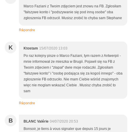
Marco Faziani z Twoim zdjęciem jest znowu na FB. Zgłosiłam
"fałszywe konto i "podszywanie się pod inną osobe" oba
zgłoszenia FB odrzucił. Musisz zrobić to chyba sam Stephane
Répondre
K
Ktostam
15/07/2020 13:03
Po raz kolejny pisze o Marco Faziani, tym razem z Antwerpii -
mnie informował że mieszka w Brugii. Pojawił się na FB z
Twoim zdjeciem i "złapał" dwie moje rodaczki. Zgłosiłam
"fałszywe konto" i "osobę podająca się za kogoś innego" - oba
zgłoszenie FB odrzuciło. Nie mam Ciebie wśród znajomych
więc nie moglam wskazać Ciebie . Musisz chyba zrobić to
sam
Répondre
B
BLANC Valérie
04/07/2020 20:53
Bonsoir, je tiens à vous signaler que depuis 15 jours je