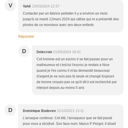
V
Vahé
15/03/2024 12:37
Contacter par un fabrice pelletier il y a environ un mois
jusqu'à ce mardi 12mars 2024 qui utilise qui m a présenté des
photos de ce monsieur avec ses deux enfants
Répondre
D
Delecroix
01/05/2024 18:41
Cet homme est un escroc il se fait passer pour un
malheureux et c'est lui l'escroc je restais a Nice
quand je l'es connu il m'as demandé beaucoup
d'argent je ne suis pas là seule et changé toujours
de bonne croyais pas ce qu'il dit il est recherché par
interpol depuis au moins 5 ans
D
Dominique Bodeven
31/10/2021 13:11
L'arnaque continue. Cet été, l'arnaqueur que se fait passé
pour vous a récidivé. Son faux nom: Marco P Pergot. Il disait