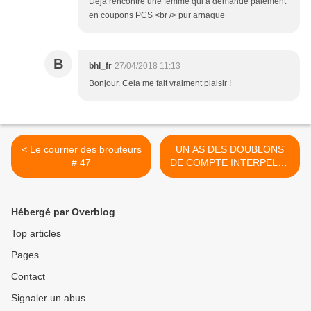
Déjà rencontré une femme qui a demandé paiement
en coupons PCS <br /> pur arnaque
B
bhl_fr
27/04/2018 11:13
Bonjour. Cela me fait vraiment plaisir !
< Le courrier des brouteurs
UN AS DES DOUBLONS
# 47
DE COMPTE INTERPELLÉ
>
Hébergé par Overblog
Top articles
Pages
Contact
Signaler un abus