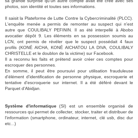
sa grande surprise qu'un autre compte avait été créé avec ses
photos, son identité et toutes ses informations.
Il saisit la Plateforme de Lutte Contre la Cybercriminalité (PLCC).
L'enquête menée a permis de remonter au suspect qui n'est
autre que COULIBALY PEFININ. Il as été interpellé à Abobo
avocatier dépôt 9. Les éléments en sa possession soumis au
LCN, ont permis de révéler que le suspect possédait 4 faux
profils (KONÉ AICHA, KONÉ AICHATOU LA DIVA, COULIBALY
CHRISTELLE et le doublon de la victime) sur Facebook.
Il a reconnu les faits et prétend avoir créer ces comptes pour
escroquer des personnes.
En somme, il peut être poursuivi pour utilisation frauduleuse
d'élément d'identification de personne physique, escroquerie et
tentative d'escroquerie sur internet. Il a été déféré devant le
Parquet d'Abidjan.
Système d'informatique
(SI) est un ensemble organisé de
ressources qui permet de collecter, stocker, traiter et distribuer de
l'information (smartphone, ordinateur, internet, clé usb, disc dur
etc...)