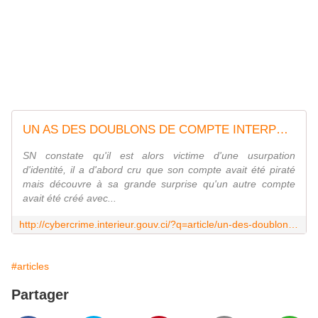
UN AS DES DOUBLONS DE COMPTE INTERPELLÉ | Plateforme de Lutte Contre la Cybercriminalité
SN constate qu'il est alors victime d'une usurpation
d'identité, il a d'abord cru que son compte avait été piraté
mais découvre à sa grande surprise qu'un autre compte
avait été créé avec...
http://cybercrime.interieur.gouv.ci/?q=article/un-des-doublons-de-compte-interpell%C3%A9
#articles
Partager