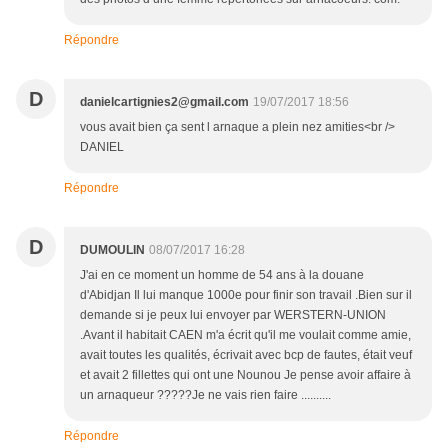
Répondre
D
danielcartignies2@gmail.com
19/07/2017 18:56
vous avait bien ça sent l arnaque a plein nez amities<br />
DANIEL
Répondre
D
DUMOULIN
08/07/2017 16:28
J'ai en ce moment un homme de 54 ans à la douane
d'Abidjan Il lui manque 1000e pour finir son travail .Bien sur il
demande si je peux lui envoyer par WERSTERN-UNION
.Avant il habitait CAEN m'a écrit qu'il me voulait comme amie,
avait toutes les qualités, écrivait avec bcp de fautes, était veuf
et avait 2 fillettes qui ont une Nounou Je pense avoir affaire à
un arnaqueur ?????Je ne vais rien faire ..........
Répondre