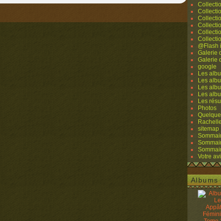
Collecti
Collecti
Collecti
Collecti
Collecti
Collecti
@Flash 
Galerie
Galerie
google
Les albu
Les albu
Les albu
Les alb
Les résu
Photos
Quelque
Rachell
sitemap
Sommaire
Sommaire
Sommaire
Votre avi
Albums 