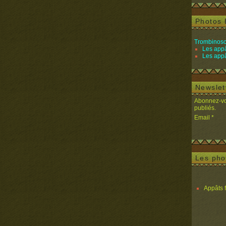
Photos 
Trombinosc
Les appâ
Les appâ
Newslet
Abonnez-vou
publiés.
Email
Les pho
Appâts 