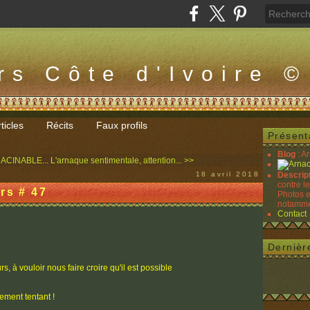
rs Côte d'Ivoire ©
ticles
Récits
Faux profils
Présent
Blog
: A
RACINABLE...
L'arnaque sentimentale, attention... >>
18 avril 2018
Descrip
contre l
rs # 47
Photos e
notammen
Contact
Dernièr
s, à vouloir nous faire croire qu'il est possible
ement tentant !