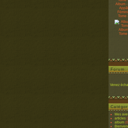
Album -
Appâ
Fémin
Tome 
Album
Tome
Forum
Venez écha
Catégor
Mes ave
articles
(
album
(6
Bienven