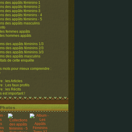
ons des appâts féminins-1
ons des appâts féminins-2
ons des appâts féminins-3
ons des appâts féminins - 4
ons des appâts féminins - 5
ons des appâts masculins
info
 des femmes appâts
 des hommes appâts
ms des appâts féminins 1/3
ms des appâts féminins 2/3
ms des appâts féminins 3/3
ums des appâts masculins
ltats de cette enquête
s mots pour mieux comprendre :
e
 : les Articles
 : Les faux profils
 : les Récits
s est important !
Photos