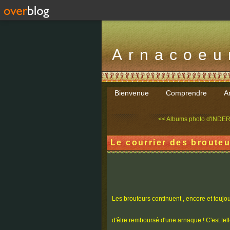
Arnacoeu
Bienvenue
Comprendre
Ar
<< Albums photo d'INDE
Le courrier des brouteu
Les brouteurs continuent , encore et toujour
d'être remboursé d'une arnaque ! C'est tell