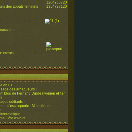
ions des appâts féminins
masculins
ocuments
e en CI
visage des arnaqueurs !
ent blog de Fernand Dindé (Ivoirien et fier
!)
ges édifiants !
ent d'escroquerie : Ministère de
r
 informatique
me Côte d'Ivoire