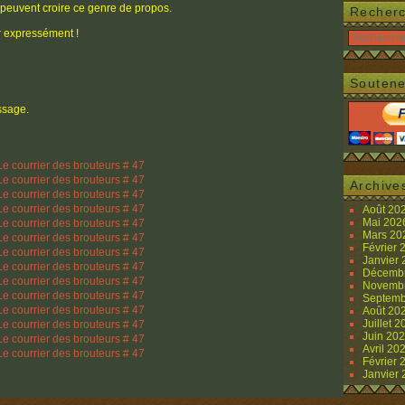
 peuvent croire ce genre de propos.
Recher
ir expressément !
Soutene
ssage.
Archive
Août 20
Mai 20
Mars 2
Février
Janvier
Décemb
Novemb
Septemb
Août 20
Juillet 
Juin 20
Avril 20
Février
Janvier