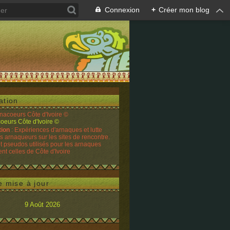
Connexion
+
Créer mon blog
ation
rnacoeurs Côte d'Ivoire ©
tion
: Expériences d'arnaques et lutte
es arnaqueurs sur les sites de rencontre.
t pseudos utilisés pour les arnaques
t celles de Côte d'Ivoire
e mise à jour
9 Août 2026