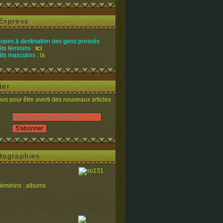
Express
opes à destination des gens pressés
ts féminins :
ici
ts masculins :
là
ter
s pour être averti des nouveaux articles
tographies
féminins : albums