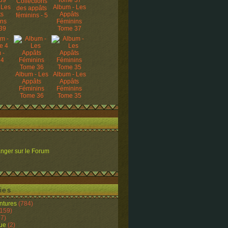
Collections
 Les
Album - Les
des appâts
ts
Appâts
féminins - 5
ins
Féminins
39
Tome 37
 -
 4
Album - Les
Album - Les
Appâts
Appâts
Féminins
Féminins
Tome 36
Tome 35
nger sur le Forum
ies
ntures
(784)
159)
7)
ue
(2)