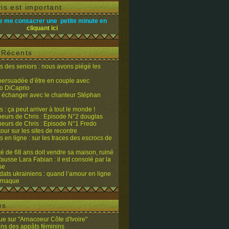
is est important
e me consacrer une petite minute en
cliquant ici
s Récents
 des seniors : nous avons piégé les
 persuadée d’être en couple avec
o DiCaprio
it échanger avec le chanteur Stéphan
 : ça peut arriver à tout le monde !
eurs de Chris : Episode N°2 douglas
eurs de Chris : Episode N°1 Fredo
tour sur les sites de recontre
 en ligne : sur les traces des escrocs de
ité de 68 ans doit vendre sa maison, ruiné
fausse Lara Fabian : il est consolé par la
se
dats ukrainiens : quand l’amour en ligne
’arnaque
es
e sur "Arnacoeur Côte d'Ivoire"
ons des appâts féminins