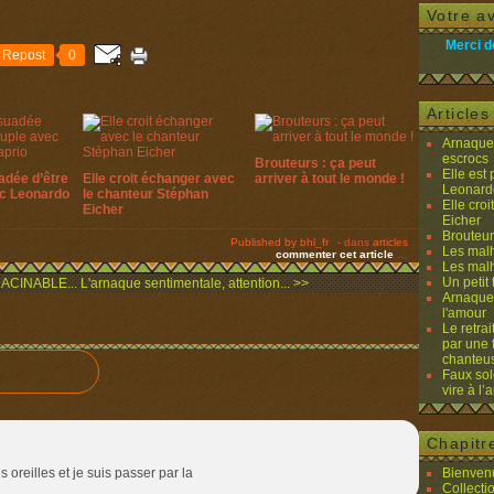
Votre av
Merci d
Repost
0
Article
Arnaques
escrocs
Brouteurs : ça peut
Elle est
adée d’être
Elle croit échanger avec
arriver à tout le monde !
Leonard
ec Leonardo
le chanteur Stéphan
Elle cro
Eicher
Eicher
Brouteurs
Published by bhl_fr
-
dans
articles
Les malh
commenter cet article
…
Les malh
Un petit 
RACINABLE...
L'arnaque sentimentale, attention... >>
Arnaques
l'amour
Le retra
par une 
chanteu
Faux sol
vire à l
Chapitr
 oreilles et je suis passer par la
Bienvenu
Collecti