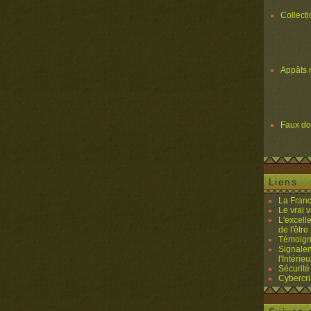
Collect
Appâts 
Faux d
Liens
La Franc
Le vrai 
L'excell
de l'être 
Témoigna
Signalem
l'Intérieu
Sécurité
Cybercri