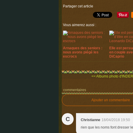
Partager cet article
Vous aimerez aussi :
Arnaques des seniors :
Elle est persu
nous avons piégé les
en couple av
escrocs
DiCaprio
<< Albums photo d'INDE
commentaires
Ajouter un commentaire
C
Christianne
18/04/2018 19:50
rien que les noms font dresser les