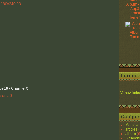
Album -
Appâ
Fémin
Tome 
Album
Tome
Forum
oé18 / Charme X
Venez écha
Catégor
Mes ave
articles
(
album
(6
Bienven