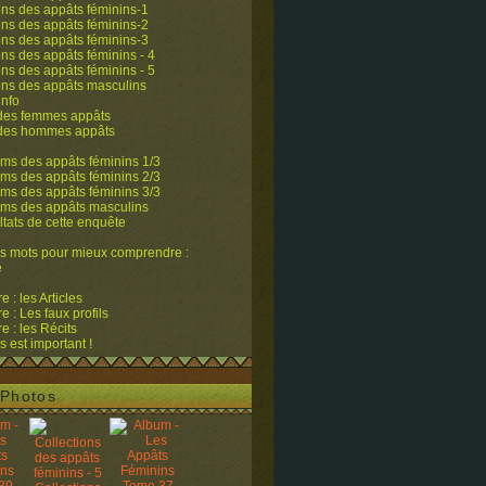
ons des appâts féminins-1
ons des appâts féminins-2
ons des appâts féminins-3
ons des appâts féminins - 4
ons des appâts féminins - 5
ons des appâts masculins
info
 des femmes appâts
 des hommes appâts
ms des appâts féminins 1/3
ms des appâts féminins 2/3
ms des appâts féminins 3/3
ums des appâts masculins
ltats de cette enquête
s mots pour mieux comprendre :
e
 : les Articles
 : Les faux profils
 : les Récits
s est important !
Photos