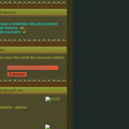
Express
opes à destination des gens pressés
ts féminins :
ici
ts masculins :
là
ter
s pour être averti des nouveaux articles
tographies
féminins : albums