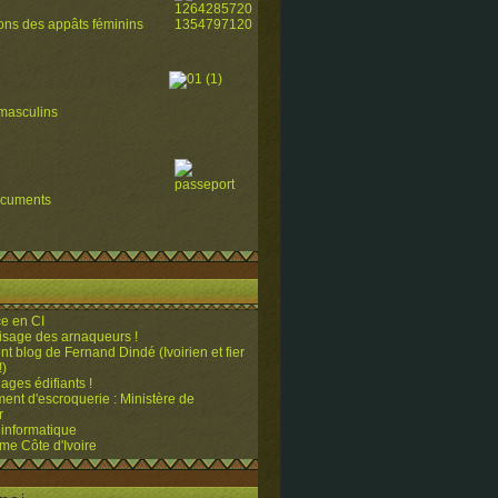
ions des appâts féminins
masculins
ocuments
e en CI
visage des arnaqueurs !
ent blog de Fernand Dindé (Ivoirien et fier
!)
ges édifiants !
ent d'escroquerie : Ministère de
r
 informatique
me Côte d'Ivoire