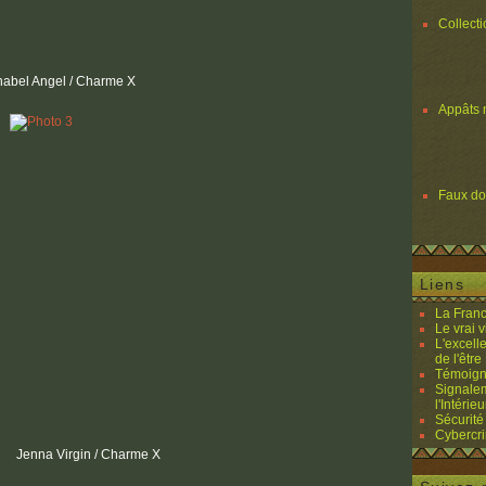
Collect
abel Angel / Charme X
Appâts 
Faux d
Liens
La Franc
Le vrai 
L'excell
de l'être 
Témoigna
Signalem
l'Intérieu
Sécurité
Cybercri
Jenna Virgin / Charme X