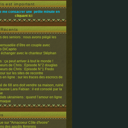
is est important
e me consacrer une petite minute en
cliquant ici
s Récents
 des seniors : nous avons piégé les
 persuadée d’être en couple avec
o DiCaprio
it échanger avec le chanteur Stéphan
 : ça peut arriver à tout le monde !
eurs de Chris : Episode N°2 douglas
eurs de Chris : Episode N°1 Fredo
tour sur les sites de recontre
 en ligne : sur les traces des escrocs de
ité de 68 ans doit vendre sa maison, ruiné
fausse Lara Fabian : il est consolé par la
se
dats ukrainiens : quand l’amour en ligne
’arnaque
es
e sur "Arnacoeur Côte d'Ivoire"
ons des appâts féminins