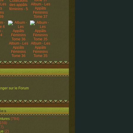
Collections
 Les
Album - Les
des appâts
ts
Appâts
féminins - 5
ins
Féminins
39
Tome 37
 -
 4
Album - Les
Album - Les
Appâts
Appâts
Féminins
Féminins
Tome 36
Tome 35
nger sur le Forum
ies
ntures
(784)
159)
7)
ue
(2)