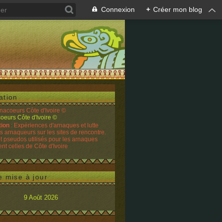
Connexion
+
Créer mon blog
ation
rnacoeurs Côte d'Ivoire ©
tion
: Expériences d'arnaques et lutte
es arnaqueurs sur les sites de rencontre.
t pseudos utilisés pour les arnaques
t celles de Côte d'Ivoire
e mise à jour
9 Août 2026