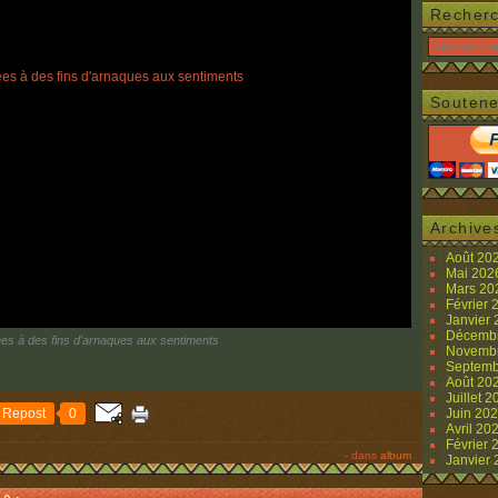
Recher
Soutene
Archive
Août 20
Mai 20
Mars 2
Février
Janvier
Décemb
es à des fins d'arnaques aux sentiments
Novemb
Septemb
Août 20
Juillet 
Repost
0
Juin 20
Avril 20
Février
-
dans
album
Janvier