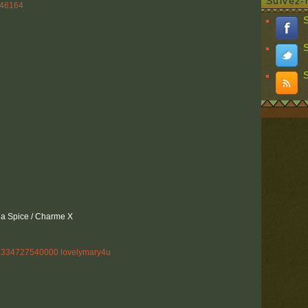
Suivez-
S
S
S
a Spice / Charme X