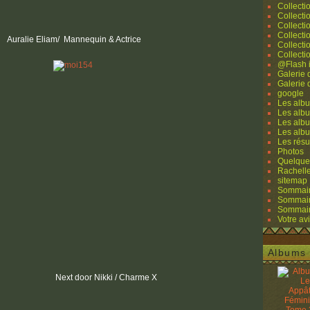
Collecti
Collecti
Collecti
Collecti
Auralie Eliam/ Mannequin & Actrice
Collecti
Collecti
@Flash 
Galerie
Galerie
google
Les albu
Les albu
Les albu
Les alb
Les résu
Photos
Quelque
Rachell
sitemap
Sommaire
Sommaire
Sommaire
Votre avi
Albums 
Next door Nikki / Charme X