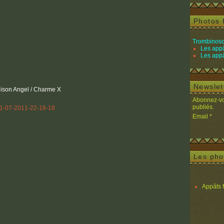
Photos 
Trombinosc
Les appâ
Les appâ
Newslet
ison Angel / Charme X
Abonnez-vou
publiés.
Email
Les pho
Appâts 