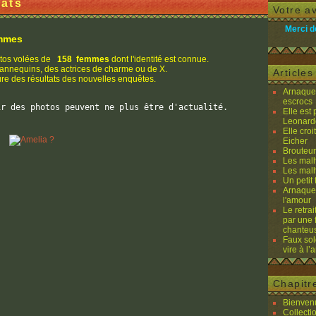
pâts
Votre av
Merci d
emmes
tos volées de
158 femmes
dont l'identité est connue.
mannequins, des actrices de charme ou de X.
Article
ure des résultats des nouvelles enquêtes.
Arnaques
escrocs
ir des photos peuvent ne plus être d'actualité.
Elle est
Leonard
Elle cro
Eicher
Brouteurs
Les malh
Les malh
Un petit 
Arnaques
l'amour
Le retra
par une 
chanteu
Faux sol
vire à l
Chapitr
Bienvenu
Collecti