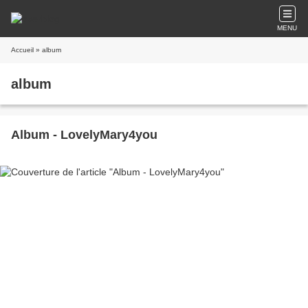
MENU
Accueil
» album
album
Album - LovelyMary4you