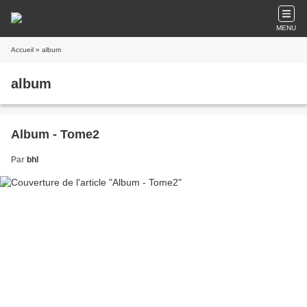
MENU
Accueil
» album
album
Album - Tome2
Par
bhl