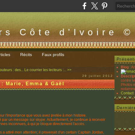
rs Côte d'Ivoire ©
ticles
Récits
Faux profils
Présent
Blog
: A
uteurs : des...
Le courrier les lecteurs :... >>
29 juillet 2012
Descrip
contre l
s : Marie, Emma & Gaël
Photos e
notammen
Contact
Dernièr
our l'importance que vous avez pretée à mon histoire.
é par un message sur skype. Actuellement, je continue à recevoir
nes inconnues, à qui je bloque directement l'accès.
attiré mon attention; il provenait d'un certain Captain Jordan,