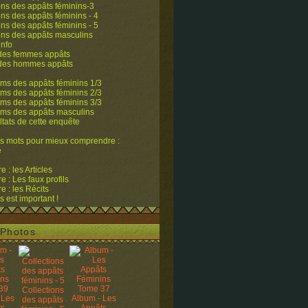
ons des appâts féminins-3
ons des appâts féminins - 4
ons des appâts féminins - 5
ons des appâts masculins
info
 des femmes appâts
 des hommes appâts
ms des appâts féminins 1/3
ms des appâts féminins 2/3
ms des appâts féminins 3/3
ums des appâts masculins
ltats de cette enquête
s mots pour mieux comprendre :
e
 : les Articles
 : Les faux profils
 : les Récits
s est important !
Photos
Collections
 Les
Album - Les
des appâts