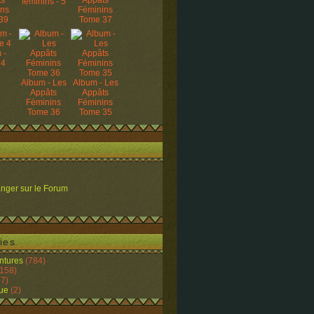
ts
Appâts
féminins - 5
ins
Féminins
39
Tome 37
 -
 4
Album - Les
Album - Les
Appâts
Appâts
Féminins
Féminins
Tome 36
Tome 35
nger sur le Forum
ies
ntures
(784)
158)
7)
ue
(2)