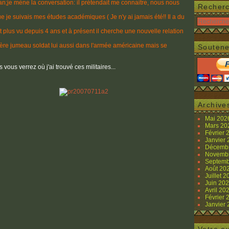
n;je mène la conversation: il prétendait me connaitre, nous nous
Recher
que je suivais mes études académiques ( Je n'y ai jamais été!! Il a du
it plus vu depuis 4 ans et à présent il cherche une nouvelle relation
ère jumeau soldat lui aussi dans l'armée américaine mais se
Soutene
 vous verrez où j'ai trouvé ces militaires...
Archive
Mai 20
Mars 2
Février
Janvier
Décemb
Novemb
Septemb
Août 20
Juillet 
Juin 20
Avril 20
Février
Janvier