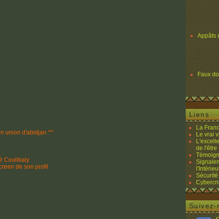
Appâts 
Faux d
Liens
La Franc
union d'abidjan ^^
Le vrai 
L'excell
de l'être 
Témoigna
é Coulibaly
Signalem
creen de son profil
l'Intérieu
Sécurité
Cybercri
Suivez-