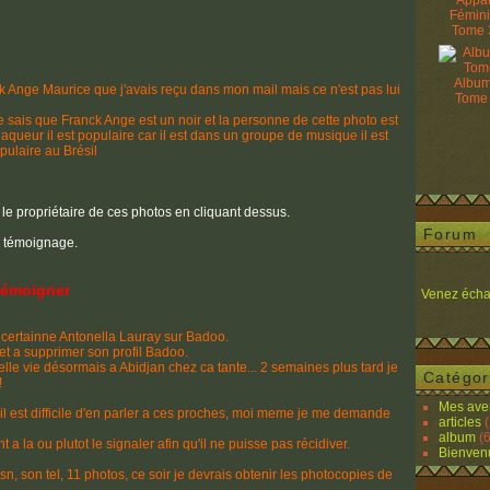
Appâ
Fémin
Tome 
Album
 Ange Maurice que j'avais reçu dans mon mail mais ce n'est pas lui
Tome
je sais que Franck Ange est un noir et la personne de cette photo est
arnaqueur il est populaire car il est dans un groupe de musique il est
populaire au Brésil
 le propriétaire de ces photos en cliquant dessus.
Forum
e témoignage.
 témoigner
Venez écha
e certainne Antonella Lauray sur Badoo.
et a supprimer son profil Badoo.
le vie désormais a Abidjan chez ca tante... 2 semaines plus tard je
Catégor
!
Mes ave
 il est difficile d'en parler a ces proches, moi meme je me demande
articles
(
album
(6
t a la ou plutot le signaler afin qu'il ne puisse pas récidiver.
Bienven
 son tel, 11 photos, ce soir je devrais obtenir les photocopies de