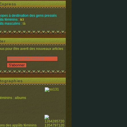
Express
opes à destination des gens pressés
ts féminins :
ici
ts masculins :
là
ter
s pour être averti des nouveaux articles
tographies
féminins : albums
ions des appâts féminins