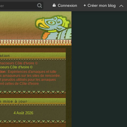
Connexion
+
Créer mon blog
ation
rnacoeurs Côte d'Ivoire ©
tion
: Expériences d'arnaques et lutte
es arnaqueurs sur les sites de rencontre.
t pseudos utilisés pour les arnaques
t celles de Côte d'Ivoire
e mise à jour
4 Août 2026