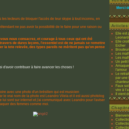
Votre av
Merci d
s les lecteurs de bloquer l'accès de leur skype à tout inconnu, en
Article
étendant ne pas avoir la possibilité de le faire pour une raison ou
Elle est
Leonard
 vous nous consacrez, et courage à tous ceux qui ont été
Elle cro
 travers de dures leçons, l'essentiel est de ne jamais se remettre
Eicher
er la tete relevée, des types pareils ne méritent pas qu'on pense
Brouteurs
Les malh
Les malh
Un petit 
Arnaques
i d'avoir contribuer à faire avancer les choses !
l'amour
Le retra
par une 
chanteu
Faux sol
vire à l
voire avec une photo d'un brésilien qui est musicien
Il vient 
 le vrai nom de la photo est Leandro Vilela et il est aussi photolog
de lui sont sur internet et j'ai communiqué avec Leandro pour l'aviser
arnaquer des femmes comme moi.
Chapitr
Bienvenu
Collecti
Collecti
Collecti