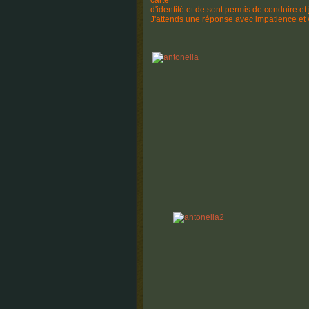
carte
d'identité et de sont permis de conduire et 
J'attends une réponse avec impatience et 