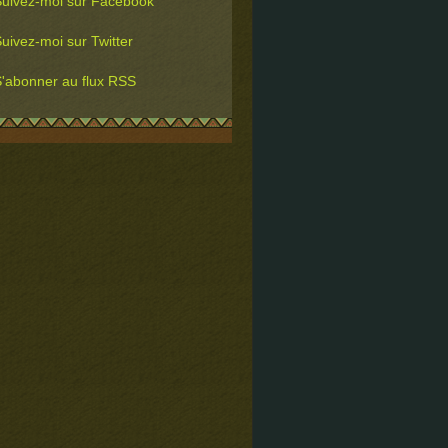
uivez-moi sur Facebook
uivez-moi sur Twitter
'abonner au flux RSS