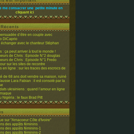
is est important
e me consacrer une petite minute en
cliquant ici
s Récents
 persuadée d’être en couple avec
o DiCaprio
it échanger avec le chanteur Stéphan
 : ça peut arriver à tout le monde !
eurs de Chris : Episode N°2 douglas
eurs de Chris : Episode N°1 Fredo
tour sur les sites de recontre
 en ligne : sur les traces des escrocs de
ité de 68 ans doit vendre sa maison, ruiné
fausse Lara Fabian : il est consolé par la
se
dats ukrainiens : quand l’amour en ligne
’arnaque
du Nigéria : le faux Brad Pitt
es
e sur "Arnacoeur Côte d'Ivoire"
ons des appâts féminins
ons des appâts féminins-1
ons des appâts féminins-2