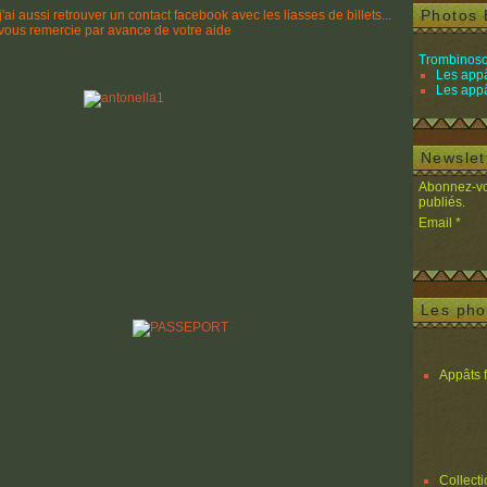
Photos 
j'ai aussi retrouver un contact facebook avec les liasses de billets...
vous remercie par avance de votre aide
Trombinosc
Les appâ
Les appâ
Newslet
Abonnez-vou
publiés.
Email
Les pho
Appâts 
Collect