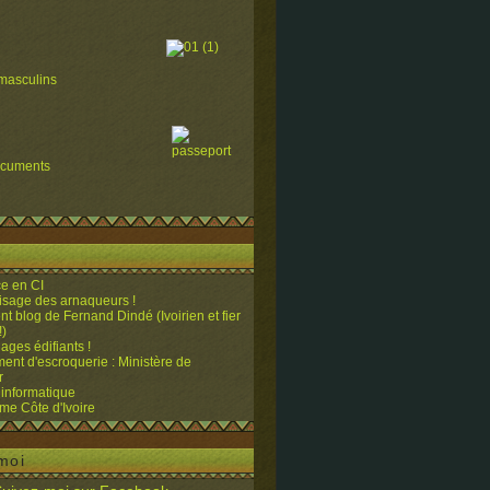
masculins
ocuments
e en CI
visage des arnaqueurs !
ent blog de Fernand Dindé (Ivoirien et fier
!)
ges édifiants !
ent d'escroquerie : Ministère de
r
 informatique
me Côte d'Ivoire
moi