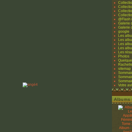
Collecti
Collecti
Collecti
Collecti
@Flash 
Galerie
Galerie
google
Les albu
Les albu
Les albu
Les alb
Les résu
Photos
Quelque
Rachell
sitemap
Sommaire
Sommaire
Sommaire
Votre avi
Albums 
Album -