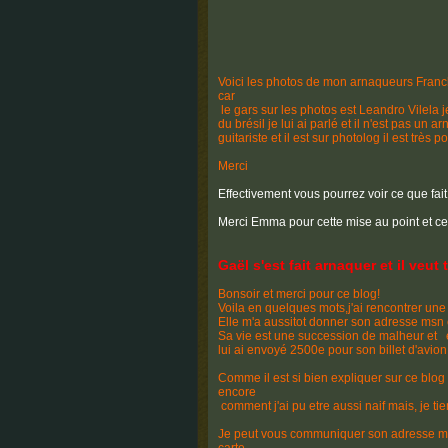
Voici les photos de mon arnaqueurs Franck
car
le gars sur les photos est Leandro Vilela 
du brésil je lui ai parlé et il n'est pas un 
guitariste et il est sur photolog il est très 
Merci
Effectivement vous pourrez voir ce que fait
Merci Emma pour cette mise au point et c
Gaël s'est fait arnaquer et il veut
Bonsoir et merci pour ce blog!
Voila en quelques mots,j'ai rencontrer un
Elle m'a aussitot donner son adresse msn 
Sa vie est une succession de malheur et el
lui ai envoyé 2500e pour son billet d'avion
Comme il est si bien expliquer sur ce blog
encore
comment j'ai pu etre aussi naif mais, je tien
Je peut vous communiquer son adresse msn,