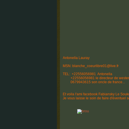
Antonella Lauray
MSN: blanche_coeurlibre01@live.fr
TEL: +22556056981 Antonella
+22556056981 le directeur de western 
0679943615 son oncle de france...
Et voila l'ami facebook Fabiansky Le Souk
Je vous laisse le soin de faire d'éventuel s