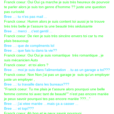
Franck coeur: Oui Oui ça marche je suis très heureux de pourvoir
te parler alors je suis ton genre d'homme ?? juste une question
pas curiosité
Bree ...: tu n'es pas mail ...
Franck coeur: Humm alors je suis content toi aussi je te trouve
très très belle je t'assure ta une beauté très séduisante
Bree ...: merci …c'est gentil ...
Franck coeur: De rien je suis très sincère envers toi car tu me
plais beaucoup
Bree ...: que de complments lol
Bree ...: que fais tu dans la vie??
Franck coeur: Oui Oui je suis romantique très romantique , je
suis mécanicien Auto
Franck coeur: et toi alors ?
Bree ...: moi je suis dans l'alimentation …tu as un garage a toi???
Franck coeur: Non Non j'ai pas un garage je suis qu'un employer
juste un employer ,
Bree ...: tu travaille dans les bureaux???
"Franck coeur: Tu me plais je t'assure alors pourquoi une belle
femme comme toi avec tant de beauté"" n'est pas encore mariée
je peux savoir pourquoi tes pas encore mariée ???..."
Bree ...: j'ai etee mariée …mais ça a casser ...
Bree ...: et topi???
Franck coeur: Ah bon et je peux savoir pourquoi