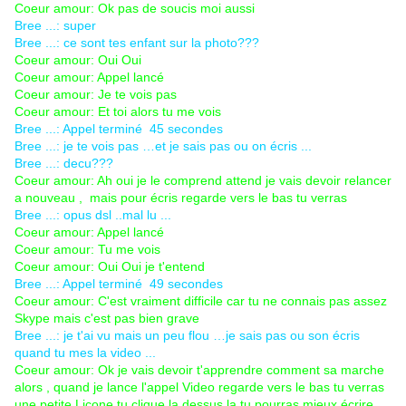
Coeur amour: Ok pas de soucis moi aussi
Bree ...: super
Bree ...: ce sont tes enfant sur la photo???
Coeur amour: Oui Oui
Coeur amour: Appel lancé
Coeur amour: Je te vois pas
Coeur amour: Et toi alors tu me vois
Bree ...: Appel terminé 45 secondes
Bree ...: je te vois pas …et je sais pas ou on écris ...
Bree ...: decu???
Coeur amour: Ah oui je le comprend attend je vais devoir relancer
a nouveau , mais pour écris regarde vers le bas tu verras
Bree ...: opus dsl ..mal lu ...
Coeur amour: Appel lancé
Coeur amour: Tu me vois
Coeur amour: Oui Oui je t'entend
Bree ...: Appel terminé 49 secondes
Coeur amour: C'est vraiment difficile car tu ne connais pas assez
Skype mais c'est pas bien grave
Bree ...: je t'ai vu mais un peu flou …je sais pas ou son écris
quand tu mes la video ...
Coeur amour: Ok je vais devoir t'apprendre comment sa marche
alors , quand je lance l'appel Video regarde vers le bas tu verras
une petite Licone tu clique la dessus la tu pourras mieux écrire