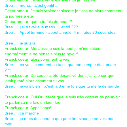
Coeur amour: Je suis sincère envers toi je t'assure
Bree ...: merci….c'est gentil ...
Coeur amour: Je suis vraiment sincère je t'assure alors comment
ta journée a été
Coeur amour: que a tu fais de beau ?
Bree ...: j'ai travaille le matin … et toi ???
Bree ...: Appel terminé - appel annulé 4 minutes 20 secondes
Bree ...: je suis là
Franck coeur: Moi aussi je suis la pouf je m'inquiètais
énormément je ne pensais plus te revoir*
Franck coeur: alors comment tu vas
Bree ...: ça va …comment as tu su que ton compte était priate
???
Franck coeur: Du coup j'ai été désactivé donc j'ai vite sur que
jetait piraté alors comment tu vas
Bree ...: je vais bien …c'est la 3 ème fois que tu me le demande
lol
Franck coeur: Oui Oui parce que je suis très content de pourvoir
te parler sa me fais un bien fou
Franck coeur: Appel lancé
Bree ...: ça marche
Bree ...: je mets des lunette que pour lire sinon je ne vois rien
mdr