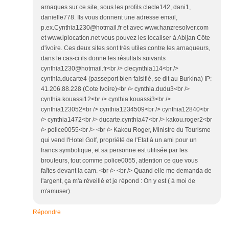
arnaques sur ce site, sous les profils clecle142, dani1,
danielle778. Ils vous donnent une adresse email,
p.ex.Cynthia1230@hotmail.fr et avec www.hanzresolver.com
et www.iplocation.net vous pouvez les localiser à Abijan Côte
d'ivoire. Ces deux sites sont très utiles contre les arnaqueurs,
dans le cas-ci ils donne les résultats suivants
cynthia1230@hotmail.fr<br /> clecynthia114<br />
cynthia.ducarte4 (passeport bien falsifié, se dit au Burkina) IP:
41.206.88.228 (Cote Ivoire)<br /> cynthia.dudu3<br />
cynthia.kouassi12<br /> cynthia.kouassi3<br />
cynthia123052<br /> cynthia1234509<br /> cynthia12840<br
/> cynthia1472<br /> ducarte.cynthia47<br /> kakou.roger2<br
/> police0055<br /> <br /> Kakou Roger, Ministre du Tourisme
qui vend l'Hotel Golf, propriété de l'Etat à un ami pour un
francs symbolique, et sa personne est utilisée par les
brouteurs, tout comme police0055, attention ce que vous
faîtes devant la cam. <br /> <br /> Quand elle me demanda de
l'argent, ça m'a réveillé et je répond : On y est ( à moi de
m'amuser)
Répondre