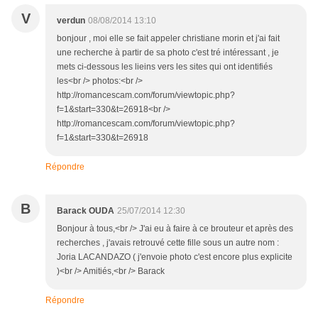
V
verdun
08/08/2014 13:10
bonjour , moi elle se fait appeler christiane morin et j'ai fait
une recherche à partir de sa photo c'est tré intéressant , je
mets ci-dessous les lieins vers les sites qui ont identifiés
les<br /> photos:<br />
http://romancescam.com/forum/viewtopic.php?
f=1&start=330&t=26918<br />
http://romancescam.com/forum/viewtopic.php?
f=1&start=330&t=26918
Répondre
B
Barack OUDA
25/07/2014 12:30
Bonjour à tous,<br /> J'ai eu à faire à ce brouteur et après des
recherches , j'avais retrouvé cette fille sous un autre nom :
Joria LACANDAZO ( j'envoie photo c'est encore plus explicite
)<br /> Amitiés,<br /> Barack
Répondre