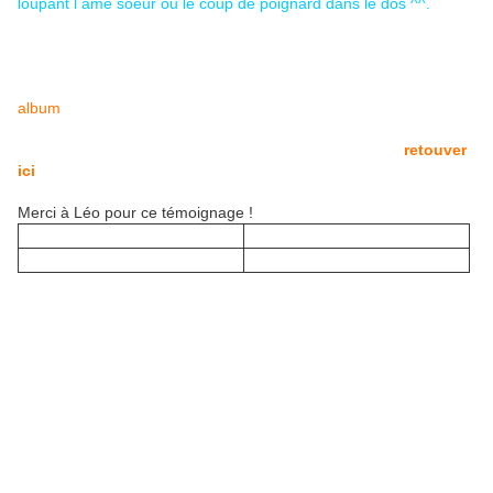
loupant l âme soeur ou le coup de poignard dans le dos ^^.
Vous aurez bien sûr reconnu les photos !
Ce sont celles de Josie Model qui sont notamment dans cet
album
.
J'avais déjà fait un article à son sujet que vous pourrez
retouver
ici
.
Merci à Léo pour ce témoignage !