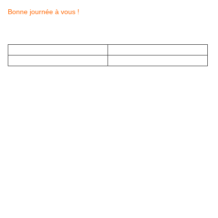
Bonne journée à vous !
Merci à Céline pour cette collaboration !