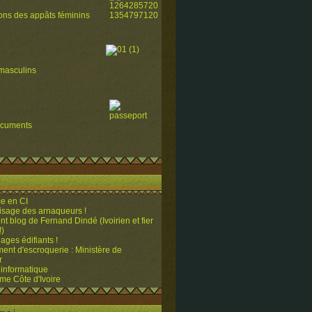
ions des appâts féminins
masculins
ocuments
e en CI
visage des arnaqueurs !
ent blog de Fernand Dindé (Ivoirien et fier
!)
ges édifiants !
ent d'escroquerie : Ministère de
r
 informatique
me Côte d'Ivoire