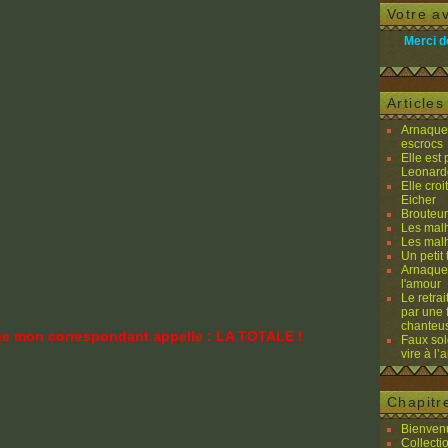
Votre av
Merci d
Article
Arnaques
escrocs
Elle est
Leonard
Elle cro
Eicher
Brouteurs
Les malh
Les malh
Un petit 
Arnaques
l'amour
Le retra
par une 
chanteu
ue mon correspondant appelle : LA TOTALE !
Faux sol
vire à l
Chapitr
Bienvenu
Collecti