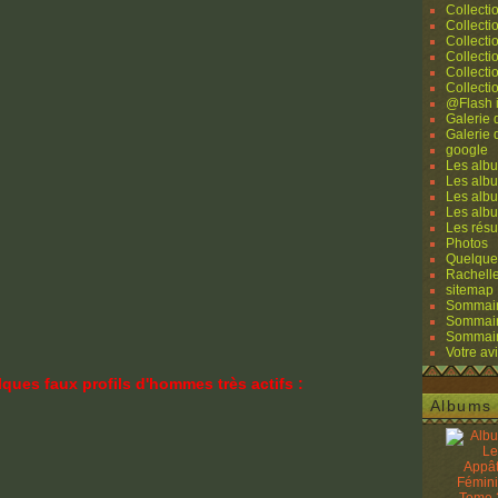
Collecti
Collecti
Collecti
Collecti
Collecti
Collecti
@Flash 
Galerie
Galerie
google
Les albu
Les albu
Les albu
Les alb
Les résu
Photos
Quelque
Rachell
sitemap
Sommaire
Sommaire
Sommaire
Votre avi
ques faux profils d'hommes très actifs :
Albums 