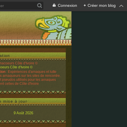
Connexion
+
Créer mon blog
ation
rnacoeurs Côte d'Ivoire ©
tion
: Expériences d'arnaques et lutte
es arnaqueurs sur les sites de rencontre.
t pseudos utilisés pour les arnaques
t celles de Côte d'Ivoire
e mise à jour
9 Août 2026