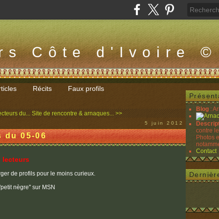
rs Côte d'Ivoire ©
ticles
Récits
Faux profils
Présent
Blog
: A
cteurs du...
Site de rencontre & arnaques... >>
5 juin 2012
Descrip
contre l
s du 05-06
Photos e
notammen
Contact
 lecteurs
r de profils pour le moins curieux.
Dernièr
'petit nègre'' sur MSN