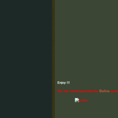
Enjoy !!!
De ma correspondante
Bahia
quel