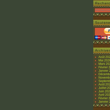
Recher
Soutene
Archive
Août 20
Mai 20
Mars 2
Février
Janvier
Décemb
Novemb
Septemb
Août 20
Juillet 
Juin 20
Avril 20
Février
Janvier