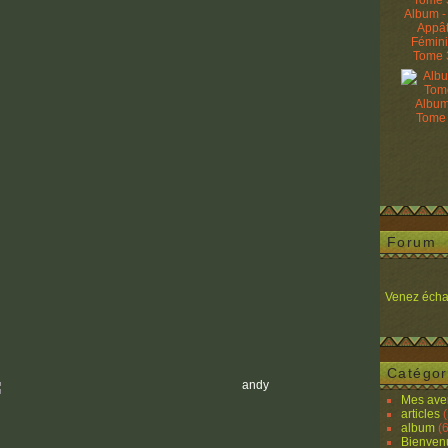
Album -
Appâ
Fémin
Tome 
Album
Tome
Forum
Venez écha
Catégor
Mes ave
articles
(
album
(6
Bienven