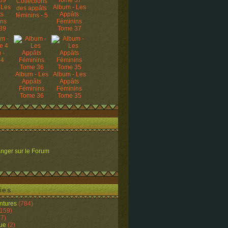
Collections
 Les
Album - Les
des appâts
ts
Appâts
féminins - 5
ins
Féminins
39
Tome 37
 -
 4
Album - Les
Album - Les
Appâts
Appâts
Féminins
Féminins
Tome 36
Tome 35
nger sur le Forum
ies
ntures
(784)
159)
7)
ue
(2)