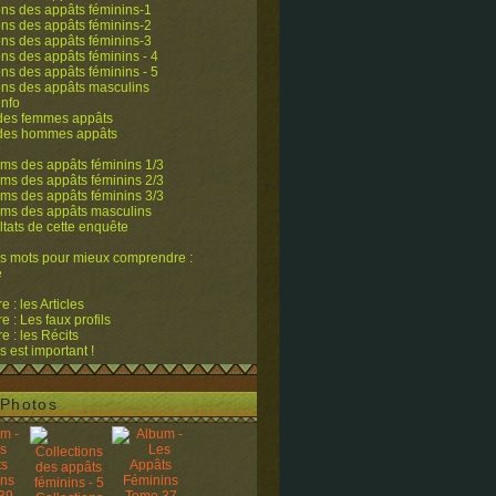
ons des appâts féminins-1
ons des appâts féminins-2
ons des appâts féminins-3
ons des appâts féminins - 4
ons des appâts féminins - 5
ons des appâts masculins
info
 des femmes appâts
 des hommes appâts
ms des appâts féminins 1/3
ms des appâts féminins 2/3
ms des appâts féminins 3/3
ums des appâts masculins
ltats de cette enquête
s mots pour mieux comprendre :
e
 : les Articles
 : Les faux profils
 : les Récits
s est important !
Photos