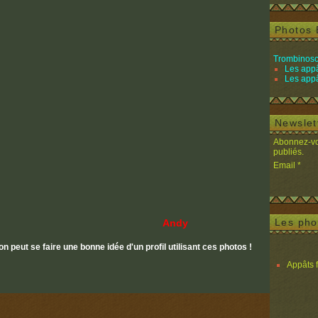
Photos 
Trombinosc
Les appâ
Les appâ
Newslet
Abonnez-vou
publiés.
Email
Les pho
Andy
peut se faire une bonne idée d'un profil utilisant ces photos !
Appâts 