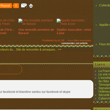
Collect
Repost
0
Appâts 
de Chris :
Une nouvelle aventure de
Appâts masculins : mise
Fredo
Barack
à jour
Published by hl_66
-
dans
Mes aventures
commenter cet article
…
Faux d
cteurs du...
Site de rencontre & arnaques... >>
Liens
La Franc
Le vrai 
L'excell
de l'être 
Témoigna
Signalem
l'Intérieu
sur facebook et blandine santou sur facebook et skype
Sécurité
Cybercri