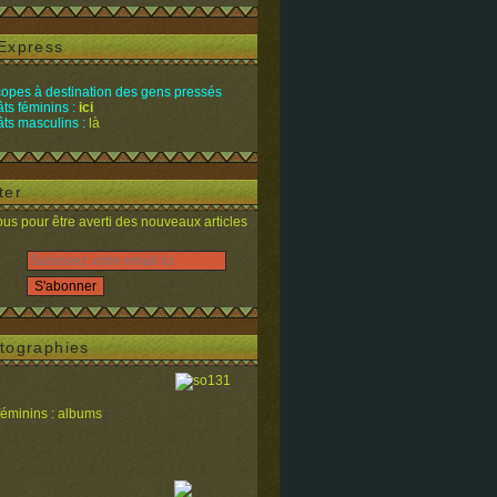
Express
opes à destination des gens pressés
ts féminins :
ici
ts masculins :
là
ter
s pour être averti des nouveaux articles
tographies
féminins : albums