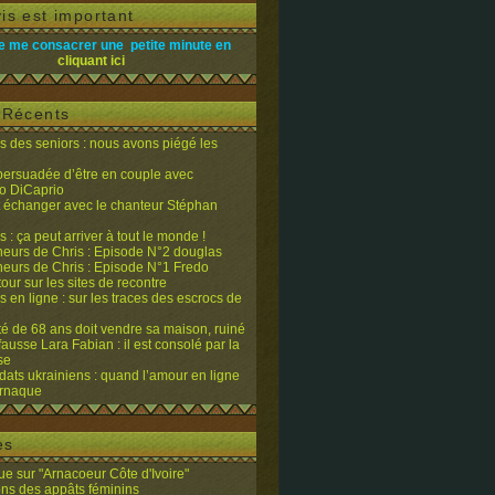
is est important
e me consacrer une petite minute en
cliquant ici
s Récents
 des seniors : nous avons piégé les
 persuadée d’être en couple avec
o DiCaprio
it échanger avec le chanteur Stéphan
 : ça peut arriver à tout le monde !
eurs de Chris : Episode N°2 douglas
eurs de Chris : Episode N°1 Fredo
tour sur les sites de recontre
 en ligne : sur les traces des escrocs de
ité de 68 ans doit vendre sa maison, ruiné
fausse Lara Fabian : il est consolé par la
se
dats ukrainiens : quand l’amour en ligne
’arnaque
es
e sur "Arnacoeur Côte d'Ivoire"
ons des appâts féminins