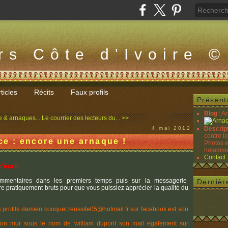
rs Côte d'Ivoire ©
ticles
Récits
Faux profils
Présent
Blog
: A
e & arnaques...
Le courrier des lecteurs du... >>
4 mai 2012
Descrip
contre l
ice : encore une arnaque !
Photos e
notammen
Contact
'écrit
ommentaires dans les premiers temps puis sur la messagerie
Dernièr
vre pratiquement bruts pour que vous puissiez apprécier la qualité du
es profils damien couquet:reussite05@hotmail.fr sur facebook est son
 son mur sous le nom de william dupont son mail egalement sur