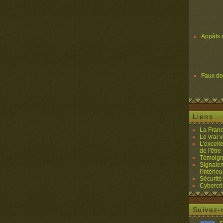
Appâts 
Faux d
Liens
La Franc
Le vrai 
L'excell
de l'être 
Témoigna
Signalem
l'Intérieu
Sécurité
Cybercri
Suivez-