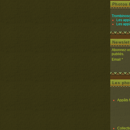
Photos 
Trombinosc
Les appâ
Les appâ
Newslet
Abonnez-vou
publiés.
Email
Les pho
Appâts 
Collect