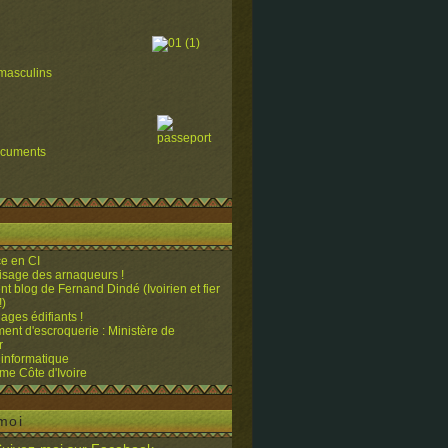
masculins
ocuments
e en CI
visage des arnaqueurs !
ent blog de Fernand Dindé (Ivoirien et fier
!)
ges édifiants !
ent d'escroquerie : Ministère de
r
 informatique
me Côte d'Ivoire
moi