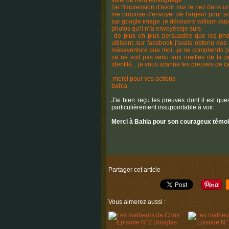
suite de mon témoignage :
j'ai l'impression d'avoir mis le nez dans un
me propose d'envoyer de l'argent pour soi
sur google image je découvre william dupond
photos qu'il m'a envoyéesje suis
de plus en plus persuadée que les phot
utilisent..sur facebook j'avais obtenu des
mésaventure que moi...je ne comprends pa
ca ne soit pas venu aux oreilles de la 
identité....je vous scanne les preuves de c
merci pour vos actions
bahia
J'ai bien reçu les preuves dont il est ques
particulièrement insupportable à voir.
Merci à Bahia pour son courageux témoi
Partager cet article
Vous aimerez aussi :