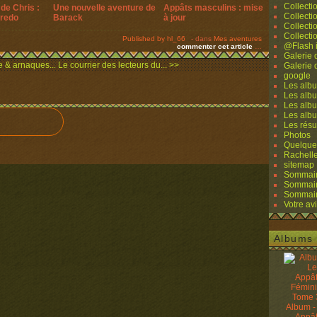
Collecti
de Chris :
Une nouvelle aventure de
Appâts masculins : mise
Collecti
Fredo
Barack
à jour
Collecti
Collecti
Published by hl_66
-
dans
Mes aventures
@Flash 
commenter cet article
…
Galerie
e & arnaques...
Le courrier des lecteurs du... >>
Galerie
google
Les albu
Les albu
Les albu
Les alb
Les résu
Photos
Quelque
Rachell
sitemap
Sommaire
Sommaire
Sommaire
Votre avi
Albums 
Album -