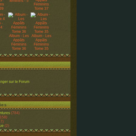
ts
Appâts
féminins - 5
ins
Féminins
39
Tome 37
 -
 4
Album - Les
Album - Les
Appâts
Appâts
Féminins
Féminins
Tome 36
Tome 35
nger sur le Forum
ies
ntures
(784)
158)
7)
ue
(2)