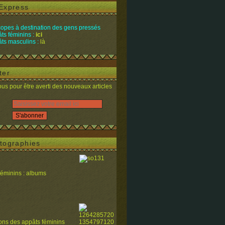
Express
opes à destination des gens pressés
ts féminins :
ici
ts masculins :
là
ter
s pour être averti des nouveaux articles
tographies
féminins : albums
ions des appâts féminins