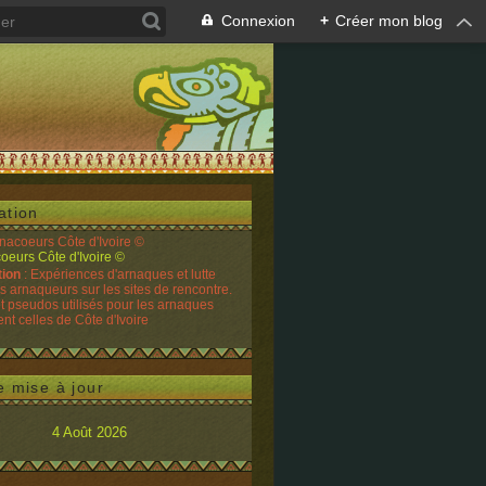
Connexion
+
Créer mon blog
ation
rnacoeurs Côte d'Ivoire ©
tion
: Expériences d'arnaques et lutte
es arnaqueurs sur les sites de rencontre.
t pseudos utilisés pour les arnaques
t celles de Côte d'Ivoire
e mise à jour
4 Août 2026