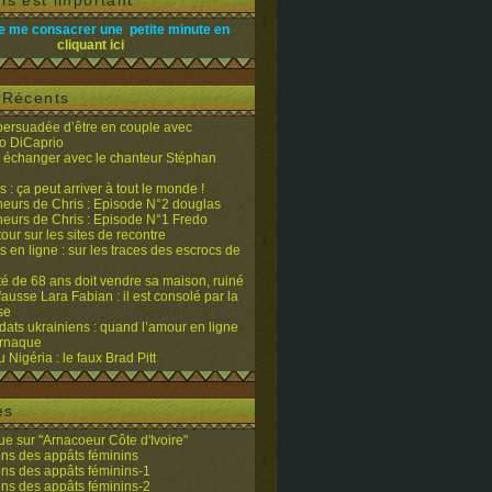
is est important
e me consacrer une petite minute en
cliquant ici
s Récents
 persuadée d’être en couple avec
o DiCaprio
it échanger avec le chanteur Stéphan
 : ça peut arriver à tout le monde !
eurs de Chris : Episode N°2 douglas
eurs de Chris : Episode N°1 Fredo
tour sur les sites de recontre
 en ligne : sur les traces des escrocs de
ité de 68 ans doit vendre sa maison, ruiné
fausse Lara Fabian : il est consolé par la
se
dats ukrainiens : quand l’amour en ligne
’arnaque
du Nigéria : le faux Brad Pitt
es
e sur "Arnacoeur Côte d'Ivoire"
ons des appâts féminins
ons des appâts féminins-1
ons des appâts féminins-2