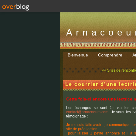
Arnacoeu
Bienvenue
Comprendre
Ar
<< Sites de rencontr
Le courrier d'une lectr
Cette fois-ci encore une lectrice m
Les échanges se sont fait via les c
contact@arnacoeurs.com
. Je vous les li
témoignage :
Je me suis faite avoir....je communique l
site de prédilection
pour laisser 1 petite annonce et il a