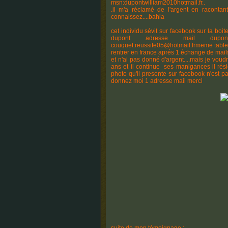
msn:dupontwilliam2010hotmail.fr..
.il m'a réclamé de l'argent en racontant
connaissez....bahia
cet individu sévit sur facebook sur la boi
dupont adresse mail dupontw
couquet:reussite05@hotmail.frmeme tablea
rentrer en france aprés 1 échange de mails
et n'ai pas donné d'argent....mais je vou
ans et il continue ses manigances il réside
photo qu'il presente sur facebook n'est p
donnez moi 1 adresse mail merci