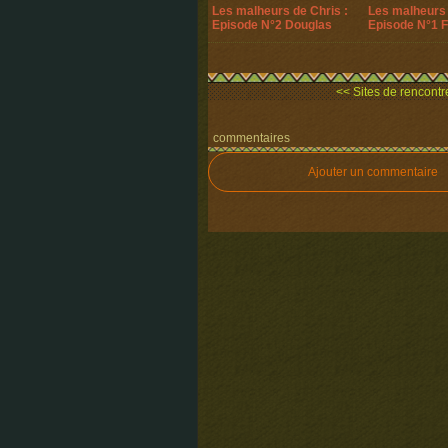
Les malheurs de Chris :
Les malheurs 
Episode N°2 Douglas
Episode N°1 
<< Sites de rencontr
commentaires
Ajouter un commentaire