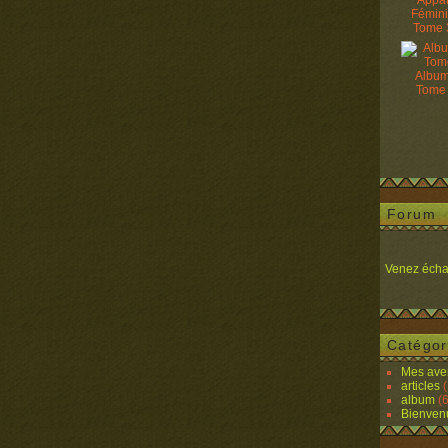
Appâ
Fémin
Tome 
Album
Tome
Forum
Venez écha
Catégor
Mes ave
articles
(
album
(6
Bienven