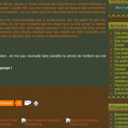
Votre av
e filiere...après m 'avoir réclamé de l'argent pour rentrer d'afrique ;il
Merci d
gner 1 petite fille sur mon adresse mail en faisant des recherches
 partout...sur les sites que j'ai cités plus haut je retrouve aussi les
os ne correspondent pas a la personne qui me parle et qu'il les
 infos d'1 de ses contacts qui me disait qu'il lui ete arrivé la meme
Article
s que tout cela dure depuis presque 3 ans et peut etre plus et que
personne des photos d'autant que sur meetic on doit connaitre son
Elle est
e que je dit pour que ca serve a d'autres personnes.
Leonard
Elle cro
Eicher
Brouteurs
Les malh
tion. Je n'ai pas souhaité faire paraître la photo de l'enfant qui est
Les malh
Un petit 
Arnaques
gnage !
l'amour
Le retra
par une 
chanteu
Faux sol
vire à l
Il vient 
Repost
0
Chapitr
Bienvenu
Collecti
Collecti
Collecti