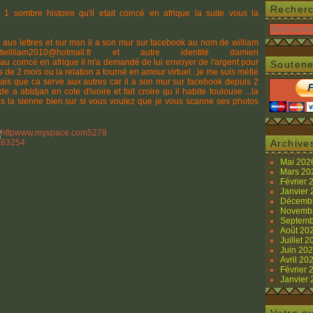
Recher
 1 sombre histoire qu'il etait coincé en afrique la suite vous la
te aus lettres et sur msn il a son mur sur facebook au nom de william
illiam2010@hotmail.fr et autre identité damien
u coincé en afrique il m'a demandé de lui envoyer de l'argent pour
Soutene
 de 2 mois ou la relation a tourné en amour virtuel...je me suis méfié
drais que ca serve aux autres car il a son mur sur facebook depuis 2
 a abidjan en cote d'ivoire et fait croire qu il habite toulouse ...la
as la sienne bien sur si vous voulez que je vous scanne ses photos
Archive
Mai 20
Mars 2
Février
Janvier
Décemb
Novemb
Septemb
Août 20
Juillet 
Juin 20
Avril 20
Février
Janvier