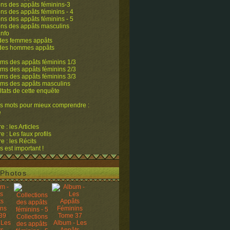
ons des appâts féminins-3
ons des appâts féminins - 4
ons des appâts féminins - 5
ons des appâts masculins
info
 des femmes appâts
 des hommes appâts
ms des appâts féminins 1/3
ms des appâts féminins 2/3
ms des appâts féminins 3/3
ums des appâts masculins
ltats de cette enquête
s mots pour mieux comprendre :
e
 : les Articles
 : Les faux profils
 : les Récits
s est important !
Photos
Collections
 Les
Album - Les
des appâts