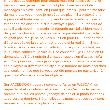
Il ne s'est pas démonté pour autant mais moi j'étais très mal et
très en colère, je ne correspondait plus, il me harcelait de
messages en s'excusant, en jurant que jamais il pourrait me faire
du mal etc ... voyant que je ne céderais plus... il a prétexté une
agression et toute une nuit un pseudo médecin m'a harceler au
téléphone me disant que si je n'envoyais pas 850 euros tout de
suite il allait mourir... le matin j'ai répondu qu'il fallait bien mourir
de quelque chose et que si un médecin par déontologie ne le
soignait pas, moi je ne pouvais plus rien pour lui.... c'est horrible
d'être abusée de la sorte, entre le doute et la réalité .... il m'a
laissé ainsi sans aucune nouvelle et quinze jours plus tard, un
jour, j'étais connecté, je vois qu'il se connecte... je lui parle en lui
demandant s'il était entrain d'arnaquer quelqu'un d'autre, il m'a
écrit "wi" pour oui ... mais je sais qu'ils étaient plusieurs à écrire
car je voyais la différence de style et le nombre de mots écorchés
... si seulement ce que j'ai vécu cet été pouvais ne pas arriver à
quelqu'un d'autre cela me ferait plaisir...
Sur FACEBOOK il apparait comme je l'ai vu en WEBCAM, un
regard froid et calculateur et je sais que ce n'est pas le même
homme que sur les photos, j'essaye de copier la photo facebook
... se sera la dernière, il à un gilet sans manche et ses yeux sont
baissés et marrons à la place de bleus...