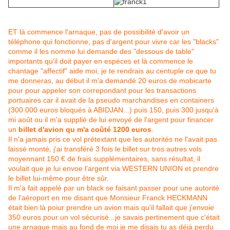
ET là commence l'arnaque, pas de possibilité d'avoir un
téléphone qui fonctionne, pas d'argent pour vivre car les "blacks"
comme il les nomme lui demande des "dessous de table"
importants qu'il doit payer en espéces et là commence le
chantage "affectif" aide moi, je te rendrais au centuple ce que tu
me donneras, au début il m'a demandé 20 euros de mobicarte
pour pour appeler son correpondant pour les transactions
portuaires car il avait de la pseudo marchandises en containers
(300 000 euros bloqués à ABIDJAN...) puis 150, puis 300 jusqu'à
mi août ou il m'a supplié de lui envoyé de l'argent pour financer
un
billet d'avion qu m'a coûté 1200 euros
.
Il n'a jamais pris ce vol prétextant que les autorités ne l'avait pas
laissé monté, j'ai transféré 3 fois le billet sur tros autres vols
moyennant 150 € de frais supplémentaires, sans résultat, il
voulait que je lui envoe l'argent via WESTERN UNION et prendre
le billet lui-même pour être sûr.
Il m'a fait appelé par un black se faisant passer pour une autorité
de l'aéroport en me disant que Monsieur Franck HECKMANN
était bien là poiur prendre un avion mais qu'il fallait que j'envoie
350 euros pour un vol sécurisé...je savais pertinement que c'était
une arnaque mais au fond de moi je me disais tu as déjà perdu