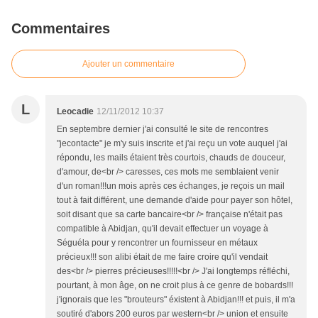
Commentaires
Ajouter un commentaire
L
Leocadie
12/11/2012 10:37
En septembre dernier j'ai consulté le site de rencontres
"jecontacte" je m'y suis inscrite et j'ai reçu un vote auquel j'ai
répondu, les mails étaient très courtois, chauds de douceur,
d'amour, de<br /> caresses, ces mots me semblaient venir
d'un roman!!!un mois après ces échanges, je reçois un mail
tout à fait différent, une demande d'aide pour payer son hôtel,
soit disant que sa carte bancaire<br /> française n'était pas
compatible à Abidjan, qu'il devait effectuer un voyage à
Séguéla pour y rencontrer un fournisseur en métaux
précieux!!! son alibi était de me faire croire qu'il vendait
des<br /> pierres précieuses!!!!!<br /> J'ai longtemps réfléchi,
pourtant, à mon âge, on ne croit plus à ce genre de bobards!!!
j'ignorais que les "brouteurs" éxistent à Abidjan!!! et puis, il m'a
soutiré d'abors 200 euros par western<br /> union et ensuite