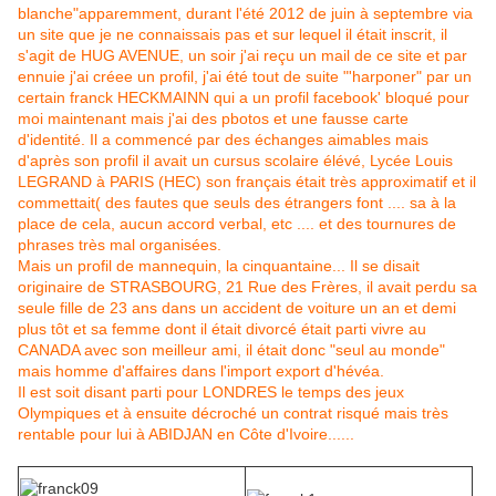
blanche"apparemment, durant l'été 2012 de juin à septembre via
un site que je ne connaissais pas et sur lequel il était inscrit, il
s'agit de HUG AVENUE, un soir j'ai reçu un mail de ce site et par
ennuie j'ai créee un profil, j'ai été tout de suite "'harponer" par un
certain franck HECKMAINN qui a un profil facebook' bloqué pour
moi maintenant mais j'ai des pbotos et une fausse carte
d'identité. Il a commencé par des échanges aimables mais
d'après son profil il avait un cursus scolaire élévé, Lycée Louis
LEGRAND à PARIS (HEC) son français était très approximatif et il
commettait( des fautes que seuls des étrangers font .... sa à la
place de cela, aucun accord verbal, etc .... et des tournures de
phrases très mal organisées.
Mais un profil de mannequin, la cinquantaine... Il se disait
originaire de STRASBOURG, 21 Rue des Frères, il avait perdu sa
seule fille de 23 ans dans un accident de voiture un an et demi
plus tôt et sa femme dont il était divorcé était parti vivre au
CANADA avec son meilleur ami, il était donc "seul au monde"
mais homme d'affaires dans l'import export d'hévéa.
Il est soit disant parti pour LONDRES le temps des jeux
Olympiques et à ensuite décroché un contrat risqué mais très
rentable pour lui à ABIDJAN en Côte d'Ivoire......