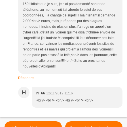
150!!!idiote que je suis, je n'ai pas demandé son nr de
téléphone, au moment oû j'ai abordé le sujet de ses
coordonnées, il a changé de sujet!!!!! maintenant il demande
2.000<br /> euros, mais je réponds par des blagues
ironiques, il insiste de plus en plus, j'ai reçu un appel d'un
cyber café, c'était un ivoirien qui me disait "chirieé envoie de
l'argent!!! là j'ai tout<br /> compris!!!!il faut dénoncer ces faits
en France, convaincre les médias pour prévenir les sites de
rencontres et les naïves qui croient à l'amour des ivoiriens!!!
on en parle pas assez à la télé,<br /> dans les journaux, cette
pègre doit aller en prison!!!!<br /> Suite au prochaines
nouvelles d'Abidjan!!!
Répondre
H
hl_66
12/11/2012 11:16
<br /> <br /> <br /> <br /> <br /> <br />