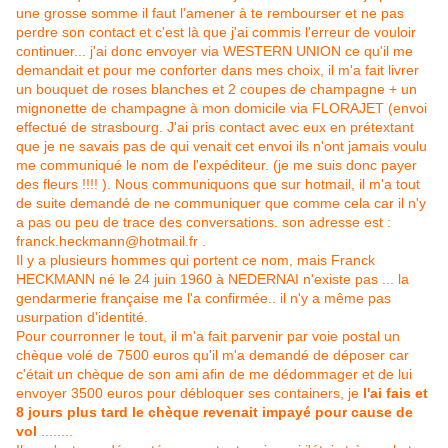
une grosse somme il faut l'amener à te rembourser et ne pas
perdre son contact et c'est là que j'ai commis l'erreur de vouloir
continuer... j'ai donc envoyer via WESTERN UNION ce qu'il me
demandait et pour me conforter dans mes choix, il m'a fait livrer
un bouquet de roses blanches et 2 coupes de champagne + un
mignonette de champagne à mon domicile via FLORAJET (envoi
effectué de strasbourg. J'ai pris contact avec eux en prétextant
que je ne savais pas de qui venait cet envoi ils n'ont jamais voulu
me communiqué le nom de l'expéditeur. (je me suis donc payer
des fleurs !!!! ). Nous communiquons que sur hotmail, il m'a tout
de suite demandé de ne communiquer que comme cela car il n'y
a pas ou peu de trace des conversations. son adresse est :
franck.heckmann@hotmail.fr .
Il y a plusieurs hommes qui portent ce nom, mais Franck
HECKMANN né le 24 juin 1960 à NEDERNAI n'existe pas ... la
gendarmerie française me l'a confirmée.. il n'y a même pas
usurpation d'identité.
Pour courronner le tout, il m'a fait parvenir par voie postal un
chèque volé de 7500 euros qu'il m'a demandé de déposer car
c'était un chèque de son ami afin de me dédommager et de lui
envoyer 3500 euros pour débloquer ses containers, je
l'ai fais et
8 jours plus tard le chèque revenait impayé pour cause de
vol
........