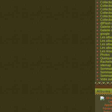
Collecti
Collecti
Collecti
Collecti
Collecti
Collecti
@Flash 
Galerie
Galerie
google
Les albu
Les albu
Les albu
Les alb
Les résu
Photos
Quelque
Rachell
sitemap
Sommaire
Sommaire
Sommaire
Votre avi
Albums 