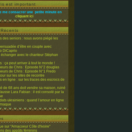
is est important
e me consacrer une petite minute en
cliquant ici
s Récents
 des seniors : nous avons piégé les
 persuadée d’être en couple avec
o DiCaprio
it échanger avec le chanteur Stéphan
 : ça peut arriver à tout le monde !
eurs de Chris : Episode N°2 douglas
eurs de Chris : Episode N°1 Fredo
tour sur les sites de recontre
 en ligne : sur les traces des escrocs de
ité de 68 ans doit vendre sa maison, ruiné
fausse Lara Fabian : il est consolé par la
se
dats ukrainiens : quand l’amour en ligne
’arnaque
es
e sur "Arnacoeur Côte d'Ivoire"
ons des appâts féminins