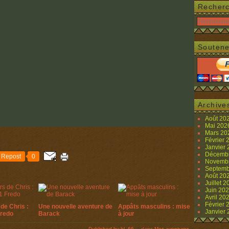
Recher
Soutene
Archive
Août 20
Mai 20
Mars 2
Février
Janvier
Décemb
Repost
0
Novemb
Septemb
Août 20
Juillet 
Juin 20
Avril 20
Février
de Chris :
Une nouvelle aventure de
Appâts masculins : mise
Janvier
Fredo
Barack
à jour
Published by hl_66
-
dans
Mes aventures