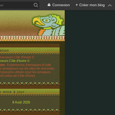
Connexion
+
Créer mon blog
ation
rnacoeurs Côte d'Ivoire ©
tion
: Expériences d'arnaques et lutte
es arnaqueurs sur les sites de rencontre.
t pseudos utilisés pour les arnaques
t celles de Côte d'Ivoire
e mise à jour
9 Août 2026