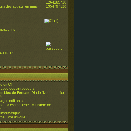
ions des appâts féminins
masculins
ocuments
e en CI
visage des arnaqueurs !
ent blog de Fernand Dindé (Ivoirien et fier
!)
ges édifiants !
ent d'escroquerie : Ministère de
r
 informatique
me Côte d'Ivoire