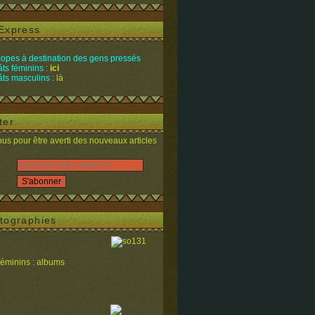
Express
opes à destination des gens pressés
ts féminins :
ici
ts masculins :
là
ter
s pour être averti des nouveaux articles
tographies
féminins : albums