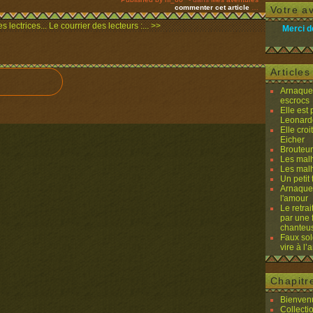
commenter cet article
…
Votre av
s lectrices...
Le courrier des lecteurs :... >>
Merci d
Article
Arnaques
escrocs
Elle est
Leonard
Elle cro
Eicher
Brouteurs
Les malh
Les malh
Un petit 
Arnaques
l'amour
Le retra
par une 
chanteu
Faux sol
vire à l
Chapitr
Bienvenu
Collecti