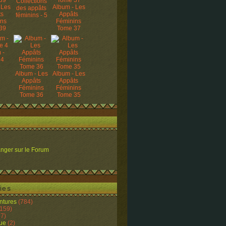
Collections
 Les
Album - Les
des appâts
ts
Appâts
féminins - 5
ins
Féminins
39
Tome 37
 -
 4
Album - Les
Album - Les
Appâts
Appâts
Féminins
Féminins
Tome 36
Tome 35
nger sur le Forum
ies
ntures
(784)
159)
7)
ue
(2)