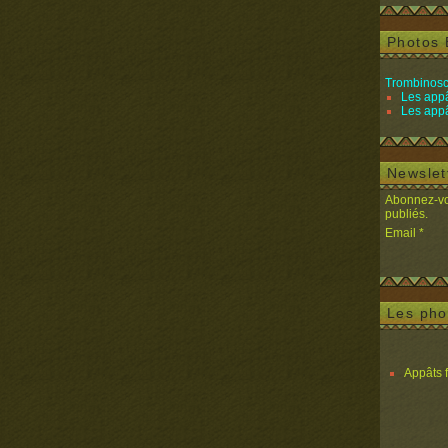
Photos 
Trombinosc
Les appâ
Les appâ
Newslet
Abonnez-vou
publiés.
Email
Les pho
Appâts 