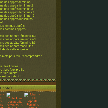
ons des appâts féminins-1
ons des appâts féminins-2
ons des appâts féminins-3
ons des appâts féminins - 4
ons des appâts féminins - 5
ons des appâts masculins
info
 des femmes appâts
 des hommes appâts
ms des appâts féminins 1/3
ms des appâts féminins 2/3
ms des appâts féminins 3/3
ums des appâts masculins
ltats de cette enquête
s mots pour mieux comprendre :
e
 : les Articles
 : Les faux profils
 : les Récits
s est important !
Photos