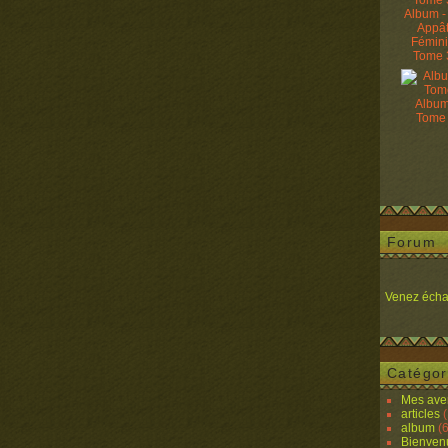
Album -
Appâ
Fémin
Tome 
Album
Tome
Forum
Venez écha
Catégor
Mes ave
articles
(
album
(6
Bienven