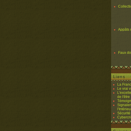
Collect
Appâts 
Faux d
Liens
La Franc
Le vrai 
L'excell
de l'être 
Témoigna
Signalem
l'Intérieu
Sécurité
Cybercri