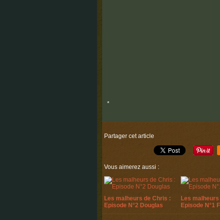
*
Partager cet article
Vous aimerez aussi :
Les malheurs de Chris :
Les malheurs 
Episode N°2 Douglas
Episode N°1 