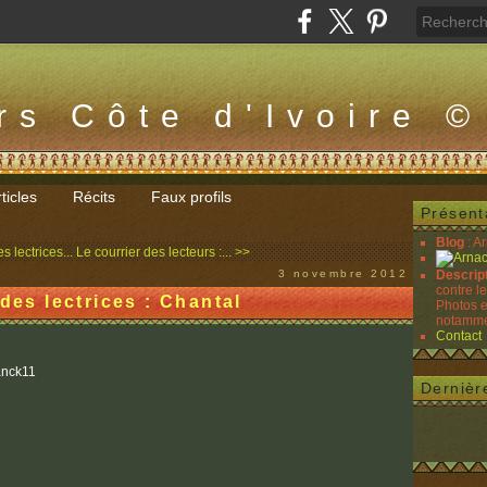
rs Côte d'Ivoire ©
ticles
Récits
Faux profils
Présent
Blog
: A
s lectrices...
Le courrier des lecteurs :... >>
3 novembre 2012
Descrip
contre l
des lectrices : Chantal
Photos e
notammen
Contact
Dernièr