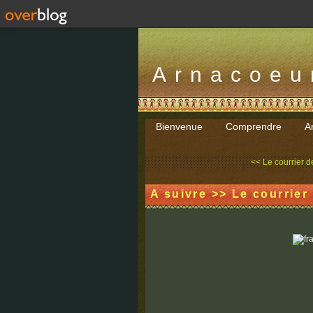
Arnacoeu
Bienvenue
Comprendre
Ar
<< Le courrier de
A suivre >> Le courrier 