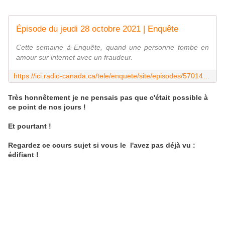
Épisode du jeudi 28 octobre 2021 | Enquête
Cette semaine à Enquête, quand une personne tombe en
amour sur internet avec un fraudeur.
https://ici.radio-canada.ca/tele/enquete/site/episodes/570141/amour-arnaque-fraude-argent-crime
Très honnêtement je ne pensais pas que c'était possible à
ce point de nos jours !
Et pourtant !
Regardez ce cours sujet si vous le l'avez pas déjà vu :
édifiant !