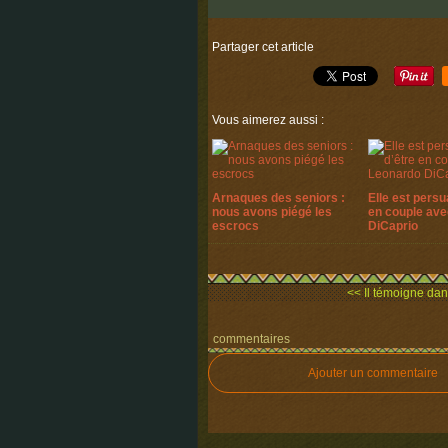
Partager cet article
Vous aimerez aussi :
Arnaques des seniors :
Elle est persu
nous avons piégé les
en couple av
escrocs
DiCaprio
<< Il témoigne dans 
commentaires
Ajouter un commentaire