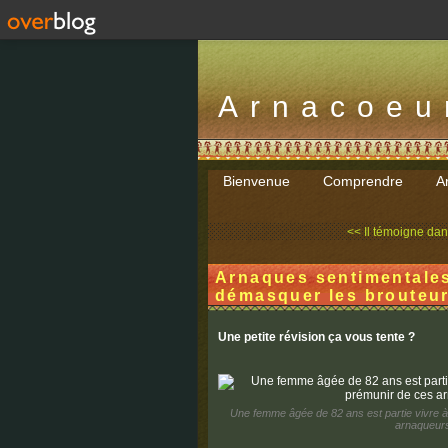
Arnacoeu
Bienvenue
Comprendre
Ar
<< Il témoigne dans 
Arnaques sentimentales 
démasquer les brouteu
Une petite révision ça vous tente ?
Une femme âgée de 82 ans est partie vivre à
arnaqueur