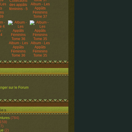
Collections
 Les
Album - Les
des appâts
ts
Appâts
féminins - 5
ins
Féminins
39
Tome 37
 -
 4
Album - Les
Album - Les
Appâts
Appâts
Féminins
Féminins
Tome 36
Tome 35
nger sur le Forum
ies
ntures
(784)
159)
7)
ue
(2)