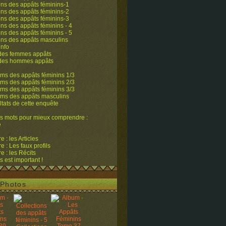
ons des appâts féminins-1
ons des appâts féminins-2
ons des appâts féminins-3
ons des appâts féminins - 4
ons des appâts féminins - 5
ons des appâts masculins
info
 des femmes appâts
 des hommes appâts
ms des appâts féminins 1/3
ms des appâts féminins 2/3
ms des appâts féminins 3/3
ums des appâts masculins
ltats de cette enquête
s mots pour mieux comprendre :
e
 : les Articles
 : Les faux profils
 : les Récits
s est important !
Photos