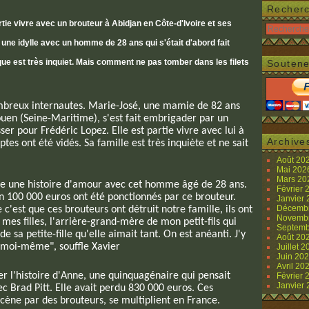
Recher
tie vivre avec un brouteur à Abidjan en Côte-d'Ivoire et ses
 une idylle avec un homme de 28 ans qui s'était d'abord fait
que est très inquiet. Mais comment ne pas tomber dans les filets
Soutene
ombreux internautes. Marie-José, une mamie de 82 ans
ouen (Seine-Maritime), s'est fait embrigader par un
ser pour Frédéric Lopez. Elle est partie vivre avec lui à
Archive
tes ont été vidés. Sa famille est très inquiète et ne sait
Août 20
Mai 20
Mars 2
re une histoire d'amour avec cet homme âgé de 28 ans.
Février
ron 100 000 euros ont été ponctionnés par ce brouteur.
Janvier
Décemb
e c'est que ces brouteurs ont détruit notre famille, ils ont
Novemb
es filles, l'arrière-grand-mère de mon petit-fils qui
Septemb
de sa petite-fille qu'elle aimait tant. On est anéanti. J'y
Août 20
s moi-même", souffle Xavier
Juillet 
Juin 20
Avril 20
ler l'histoire d'Anne, une quinquagénaire qui pensait
Février
Janvier
ec Brad Pitt. Elle avait perdu 830 000 euros. Ces
cène par des brouteurs, se multiplient en France.