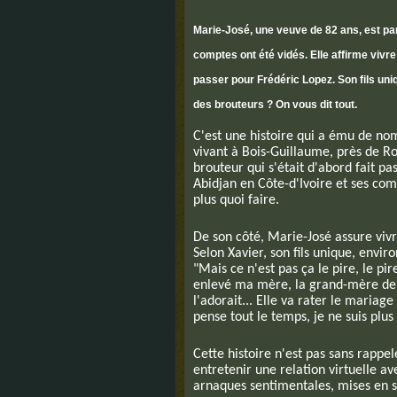
Marie-José, une veuve de 82 ans, est par
comptes ont été vidés. Elle affirme vivre
passer pour Frédéric Lopez. Son fils uni
des brouteurs ? On vous dit tout.
C'est une histoire qui a ému de n
vivant à Bois-Guillaume, près de R
brouteur qui s'était d'abord fait pas
Abidjan en Côte-d'Ivoire et ses comp
plus quoi faire.
De son côté, Marie-José assure viv
Selon Xavier, son fils unique, envi
"Mais ce n'est pas ça le pire, le pir
enlevé ma mère, la grand-mère de m
l'adorait... Elle va rater le mariage 
pense tout le temps, je ne suis plu
Cette histoire n'est pas sans rappe
entretenir une relation virtuelle av
arnaques sentimentales, mises en s