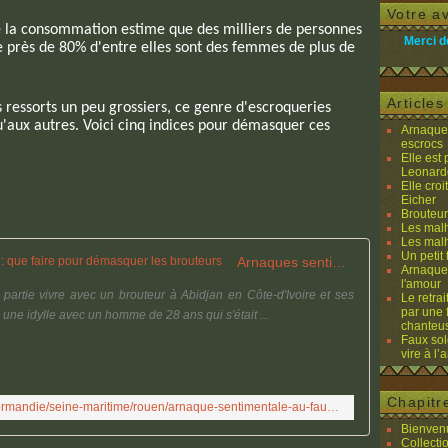
Votre av
de la consommation estime que des milliers de personnes
Merci d
 près de 80% d'entre elles sont des femmes de plus de
Article
s ressorts un peu grossiers, ce genre d'escroqueries
aux autres. Voici cinq indices pour démasquer ces
Arnaques
escrocs
Elle est
Leonard
Elle cro
Eicher
Brouteurs
Les malh
Les malh
Un petit 
Arnaques sentimentales sur internet : que faire pour démasquer les brouteurs
Arnaques
l'amour
partie vivre avec un brouteur à Abidjan en Côte-d'Ivoire et ses
Le retra
par une 
e une idylle avec un homme de 28 ans qui s'était ...
chanteu
Faux sol
vire à l
Chapitr
https://france3-regions.franceinfo.fr/normandie/seine-maritime/rouen/arnaque-sentimentale-au-faux-frederic-lopez-voici-5-indices-pour-demasquer-les-brouteurs-3164214.html
Bienvenu
Collecti