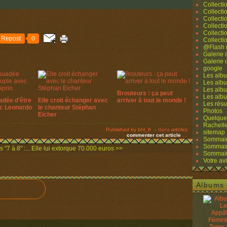
Collecti
Collecti
Collecti
Collecti
Collecti
Repost
0
Collecti
@Flash 
Galerie
Galerie
google
Les albu
Les albu
Les albu
Brouteurs : ça peut
Les alb
adée d’être
Elle croit échanger avec
arriver à tout le monde !
Les résu
ec Leonardo
le chanteur Stéphan
Photos
Eicher
Quelque
Rachell
Published by bhl_fr
-
dans
articles
sitemap
commenter cet article
…
Sommaire
Sommaire
"7 à 8" :...
Elle lui extorque 70.000 euros >>
Sommaire
Votre avi
Albums 