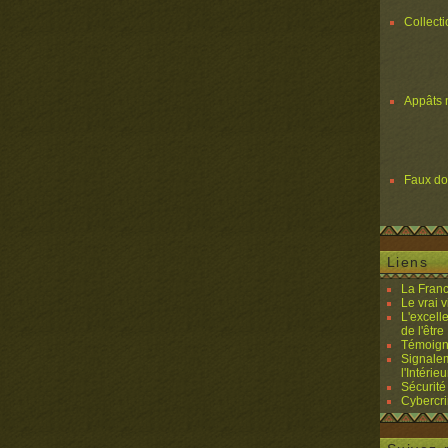
Collect
Appâts 
Faux d
Liens
La Franc
Le vrai 
L'excell
de l'être 
Témoigna
Signalem
l'Intérieu
Sécurité
Cybercri