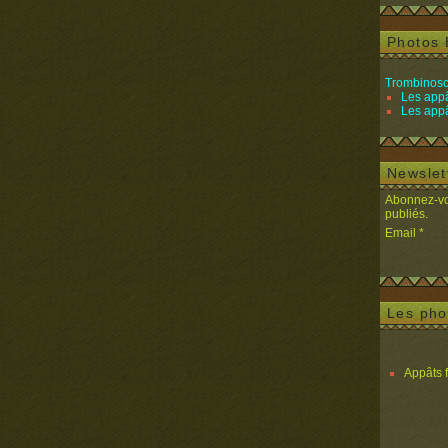
Photos 
Trombinosc
Les appâ
Les appâ
Newslet
Abonnez-vou
publiés.
Email
Les pho
Appâts 