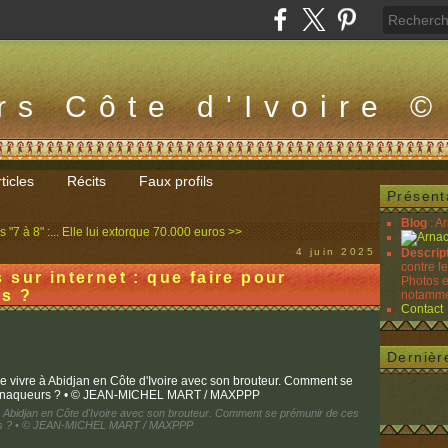
rs Côte d'Ivoire ©
ticles
Récits
Faux profils
Présent
Blog
: A
"7 à 8" :...
Elle lui extorque 70.000 euros >>
4 juin 2025
Descrip
contre l
sur internet : que faire pour
Photos e
rs ?
notammen
Contact
Dernièr
 Abidjan en Côte d'Ivoire avec son brouteur. Comment se prémunir de ces
s ? • © JEAN-MICHEL MART / MAXPPP