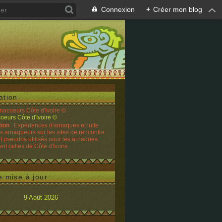
Connexion
+
Créer mon blog
ation
rnacoeurs Côte d'Ivoire ©
tion
: Expériences d'arnaques et lutte
es arnaqueurs sur les sites de rencontre.
t pseudos utilisés pour les arnaques
t celles de Côte d'Ivoire
e mise à jour
9 Août 2026