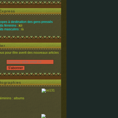
Express
opes à destination des gens pressés
ts féminins :
ici
ts masculins :
là
ter
s pour être averti des nouveaux articles
tographies
féminins : albums