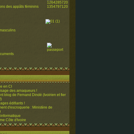
ions des appâts féminins
masculins
ocuments
e en CI
visage des arnaqueurs !
ent blog de Fernand Dindé (Ivoirien et fier
!)
ges édifiants !
ent d'escroquerie : Ministère de
r
 informatique
me Côte d'Ivoire