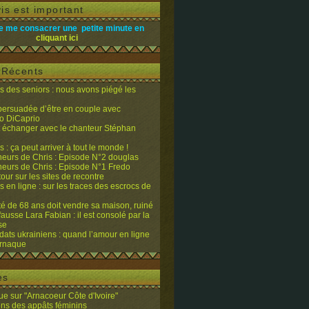
is est important
e me consacrer une petite minute en
cliquant ici
s Récents
 des seniors : nous avons piégé les
 persuadée d’être en couple avec
o DiCaprio
it échanger avec le chanteur Stéphan
 : ça peut arriver à tout le monde !
eurs de Chris : Episode N°2 douglas
eurs de Chris : Episode N°1 Fredo
tour sur les sites de recontre
 en ligne : sur les traces des escrocs de
ité de 68 ans doit vendre sa maison, ruiné
fausse Lara Fabian : il est consolé par la
se
dats ukrainiens : quand l’amour en ligne
’arnaque
es
e sur "Arnacoeur Côte d'Ivoire"
ons des appâts féminins