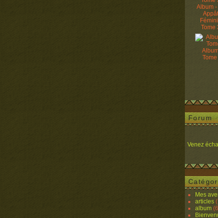
Album -
Appâ
Fémin
Tome 
Album
Tome
Forum
Venez écha
Catégor
Mes ave
articles
(
album
(6
Bienven