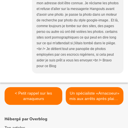
mon adresse doit être connue. Je réclame les photos
et refuse d'aller sur la messagerie Hangouts avant
d'avoir une photo. je passe la photo dans un moteur
de recherche par photo du style google-image.. Et là,
comme toujours je tombe sur des sites, des pages
perso ou autre où ont été volées les photos. certains
sites sont pornographiques ce qui peut en dire long
sur ce qui m'attendait si j'étais tombé dans le piège.
<br /> Je détient tout une panoplie de photos
employées par ces escrocs nigériens, si cela peut
aider je suis prêt a vous les envoyer.<br /> Bravo
pour ce Blog
< Petit rappel sur les
Un spécialiste «Arnacoeur»
arnaqueurs
mis aux arrêts après plainte
d'une victime >
Hébergé par Overblog
Top articles