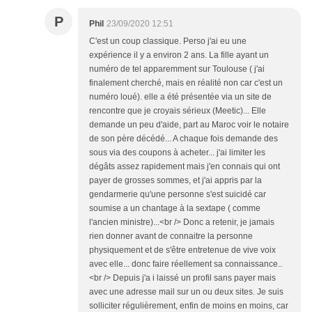
P
Phil
23/09/2020 12:51
C'est un coup classique. Perso j'ai eu une
expérience il y a environ 2 ans. La fille ayant un
numéro de tel apparemment sur Toulouse ( j'ai
finalement cherché, mais en réalité non car c'est un
numéro loué). elle a été présentée via un site de
rencontre que je croyais sérieux (Meetic)... Elle
demande un peu d'aide, part au Maroc voir le notaire
de son père décédé... A chaque fois demande des
sous via des coupons à acheter... j'ai limiter les
dégâts assez rapidement mais j'en connais qui ont
payer de grosses sommes, et j'ai appris par la
gendarmerie qu'une personne s'est suicidé car
soumise a un chantage à la sextape ( comme
l'ancien ministre)...<br /> Donc a retenir, je jamais
rien donner avant de connaitre la personne
physiquement et de s'être entretenue de vive voix
avec elle... donc faire réellement sa connaissance..
<br /> Depuis j'a i laissé un profil sans payer mais
avec une adresse mail sur un ou deux sites. Je suis
solliciter régulièrement, enfin de moins en moins, car