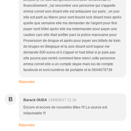
financièrement , j'ai rencontrer une personne qui s'appelle
emma cornet sois disant elle est antiquaire sur paris , un jour
elle est parti au Maroc pour sont boulot sois disant mais après
quelle que semaine elle ma demander de l'argent pour finir
payer sont hôtel après elle ma redemander pour payer une
caution cars elle était arrêter pars la police marocaine pour
Possession de drogue et après pour payer ses billets de train
de bruges en Belgique et la sois disant sont logeur me
demande 600 euros et il s'appel el had billal si je paie pas
elle pourra pas rentrè comment faire merci cette personne
emma cornet elle a un compte skype mais lus de compte
facebook et sont numèros de portable et le 0644679738
Répondre
B
Barack OUDA
14/08/2017 12:18
Encore et encore de nouvelles têtes !!!! La source est
inépuisable !!!
Répondre