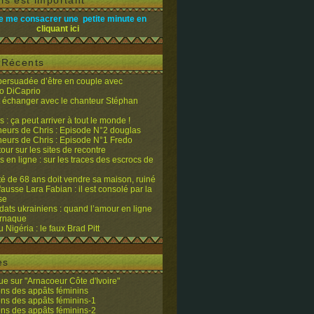
is est important
e me consacrer une petite minute en
cliquant ici
s Récents
 persuadée d’être en couple avec
o DiCaprio
it échanger avec le chanteur Stéphan
 : ça peut arriver à tout le monde !
eurs de Chris : Episode N°2 douglas
eurs de Chris : Episode N°1 Fredo
tour sur les sites de recontre
 en ligne : sur les traces des escrocs de
ité de 68 ans doit vendre sa maison, ruiné
fausse Lara Fabian : il est consolé par la
se
dats ukrainiens : quand l’amour en ligne
’arnaque
du Nigéria : le faux Brad Pitt
es
e sur "Arnacoeur Côte d'Ivoire"
ons des appâts féminins
ons des appâts féminins-1
ons des appâts féminins-2