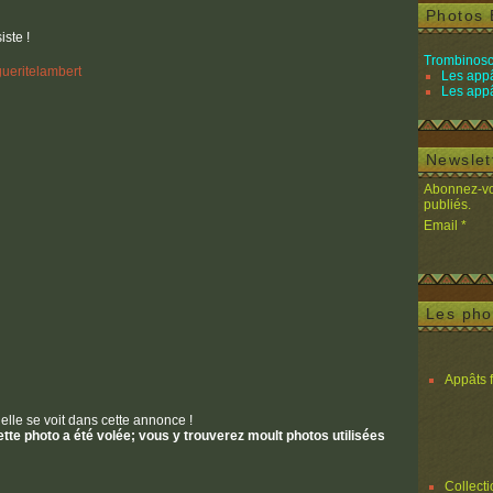
Photos 
iste !
Trombinosc
Les appâ
Les appâ
Newslet
Abonnez-vou
publiés.
Email
Les pho
Appâts 
 elle se voit dans cette annonce !
cette photo a été volée; vous y trouverez moult photos utilisées
Collect