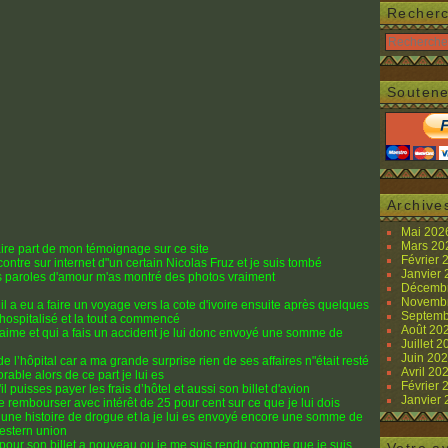
Recher
Soutene
Archive
Mai 20
Mars 2
faire part de mon témoignage sur ce site
Février
contre sur internet d"un certain Nicolas Fruz et je suis tombé
Janvier
 paroles d'amour m'as montré des photos vraiment
Décemb
Novemb
 il a eu a faire un voyage vers la cote d'ivoire ensuite après quelques
Septemb
re hospitalisé et la tout a commencé
Août 20
j'aime et qui a fais un accident je lui donc envoyé une somme de
Juillet 
Juin 20
r de l’hôpital car a ma grande surprise rien de ses affaires n"était resté
Avril 20
rable alors de ce part je lui es
Février
 puisses payer les frais d’hôtel et aussi son billet d'avion
Janvier
t me rembourser avec intérêt de 25 pour cent sur ce que je lui dois
s une histoire de drogue et la je lui es envoyé encore une somme de
western union
 pour son billet a nouveau ou je me suis rendu compte que je suis