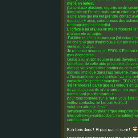
mené en bateau
j'ai contacté plusieurs organisme de sécu
interpole en France mais aucun effort n'a é
à une amie qui ma fait prendre contact a
depuis la France, coordonnais des action
remboursement immédiat.
Et grâce à lui et Dieu on ma remboursé la 
m’avais été arnaqué.
J’ai bien eu de la chance car j’ai échappée 
ne cherche plus d’embrouille sur les sites 
vérité en tout çà .
Je remercie beaucoup LEROUX Richard et sa
mes économies.
Grâce a lui et son équipe je suis devenue tr
bénéficier de cette aide précieuse. Je ven
alors je veux vous faire profiter de cett
individu impliqué dans l’escroquerie, frau
à l’insécurité sur votre territoire via Intern
contacter l’inspecteur monsieur LEROUX Ri
été remboursé parce que les voleurs en ques
devant la justice ils m'ont rendu mon argen
maintenant je suis heureuse
pour tous conseils sur le net si vous êtes 
veillez contactez mr Leroux Richard
voici son adresse émail:
serviceinterpol.contreanarque@laposte.ne
interpolservice-contrecybercriminalite@hot
cordialement
Bah tiens donc ! Et puis quoi encore !