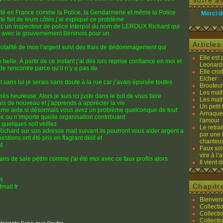
Votre av
rité en France comme la Police, la Gendarmerie et même la Police
Merci d
té fait de leurs côtés j’ai expliqué ce problème
vec un inspecteur de police Interpol du nom de LEROUX Richard qui
s avec le gouvernement Béninois pour un
Article
totalité de mon l'argent suivi des frais de dédommagement qui
Elle est
belle. À partir de ce instant j’ai dès lors reprise confiance en moi et
Leonard
de rencontre parce qu’il n’y a pas de
Elle cro
Eicher
ns lui je serais sans doute à la rue car j’avais épuisée toutes
Brouteurs
Les malh
ès heureuse; Alors je suis ici juste dans le but de vous faire
Les malh
ais de nouveau et j’apprends a apprécier la vie
Un petit 
e même aide.si désormais vous avez un problème quelconque de tout
Arnaques
de ou n’importe quelle organisation contribuant
l'amour
et quelques soit veillez
Le retra
chard sur son adresse mail suivant ils pourront vous aider argent a
par une 
tions ont été pris en flagrant délit et
chanteu
t
Faux sol
vire à l
dans de sale pétrin comme j'ai été moi avec ce faux profils alors
Il vient 
t
Chapitr
mail.fr
Bienvenu
Collecti
Collecti
Collecti