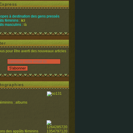
Express
opes à destination des gens pressés
ts féminins :
ici
ts masculins :
là
ter
s pour être averti des nouveaux articles
tographies
féminins : albums
ions des appâts féminins