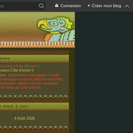
Connexion
+
Créer mon blog
ation
rnacoeurs Côte d'Ivoire ©
tion
: Expériences d'arnaques et lutte
es arnaqueurs sur les sites de rencontre.
t pseudos utilisés pour les arnaques
t celles de Côte d'Ivoire
e mise à jour
4 Août 2026