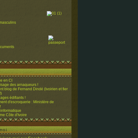
masculins
ocuments
e en CI
visage des arnaqueurs !
ent blog de Fernand Dindé (Ivoirien et fier
!)
ges édifiants !
ent d'escroquerie : Ministère de
r
 informatique
me Côte d'Ivoire
moi