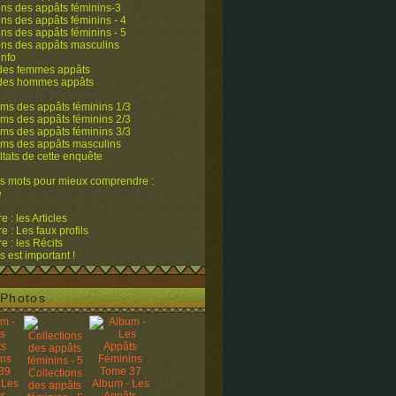
ons des appâts féminins-3
ons des appâts féminins - 4
ons des appâts féminins - 5
ons des appâts masculins
info
 des femmes appâts
 des hommes appâts
ms des appâts féminins 1/3
ms des appâts féminins 2/3
ms des appâts féminins 3/3
ums des appâts masculins
ltats de cette enquête
s mots pour mieux comprendre :
e
 : les Articles
 : Les faux profils
 : les Récits
s est important !
Photos
Collections
 Les
Album - Les
des appâts