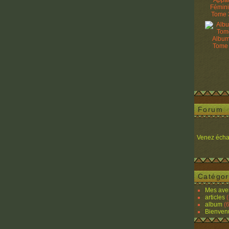
Appâ
Fémin
Tome 
Album
Tome
Forum
Venez écha
Catégor
Mes ave
articles
(
album
(6
Bienven