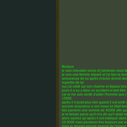
Bonjour
je suis chevalier jorice et j'aimerais vous 
je suis une femme séparé et j'ai fais la ren
amoureuse de lui après m'avoir donné des
superbe de lui
oui j'ai cédé sur son charme et depuis lors
jours il a eu a faire un accident et doit êt
car je me suis sentir d'aider l'homme que 
1500€
après il n'avait plus rien quand il est sorti
aucune assurance a son issue lui était favo
fais parvenir une somme de 4500€ afin qu'il
je le faisais parce qu'il m'a dis qu'il allai
alors sachez qu’après il est impliqué dan
10 000€ mais plusieurs fois toujours par 
mais je devrais encore envoyé de l'argent