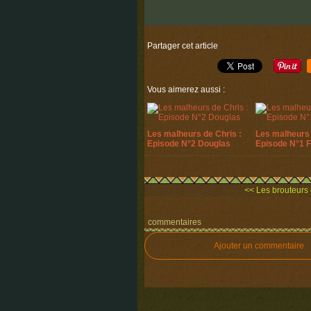
Partager cet article
Vous aimerez aussi :
Les malheurs de Chris :
Les malheurs 
Episode N°2 Douglas
Episode N°1 
<< Les brouteurs 
commentaires
Ajouter un commentaire