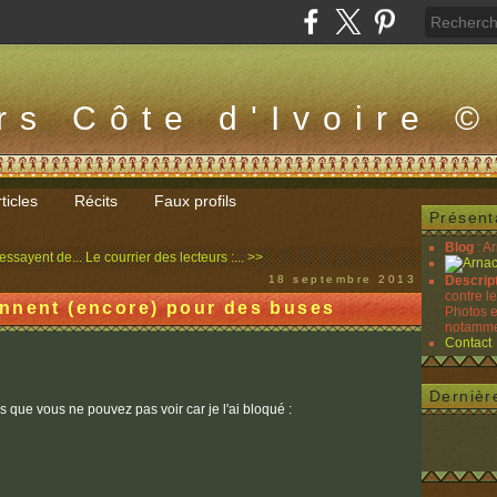
rs Côte d'Ivoire ©
ticles
Récits
Faux profils
Présent
Blog
: A
essayent de...
Le courrier des lecteurs :... >>
18 septembre 2013
Descrip
contre l
nnent (encore) pour des buses
Photos e
notammen
Contact
Dernièr
s que vous ne pouvez pas voir car je l'ai bloqué :