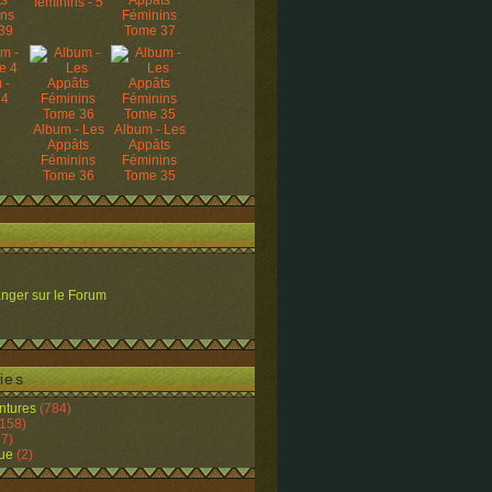
ts
Appâts
féminins - 5
ins
Féminins
39
Tome 37
 -
 4
Album - Les
Album - Les
Appâts
Appâts
Féminins
Féminins
Tome 36
Tome 35
nger sur le Forum
ies
ntures
(784)
158)
7)
ue
(2)