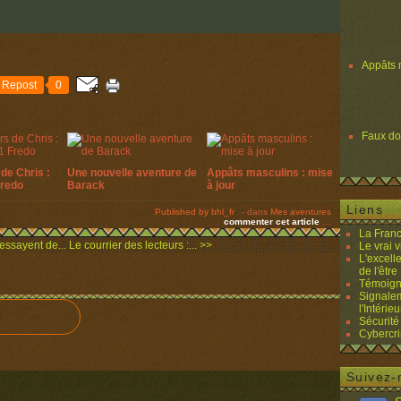
Appâts 
Repost
0
Faux d
de Chris :
Une nouvelle aventure de
Appâts masculins : mise
Fredo
Barack
à jour
Liens
Published by bhl_fr
-
dans
Mes aventures
commenter cet article
…
La Franc
essayent de...
Le courrier des lecteurs :... >>
Le vrai 
L'excell
de l'être 
Témoigna
Signalem
l'Intérieu
Sécurité
Cybercri
Suivez-