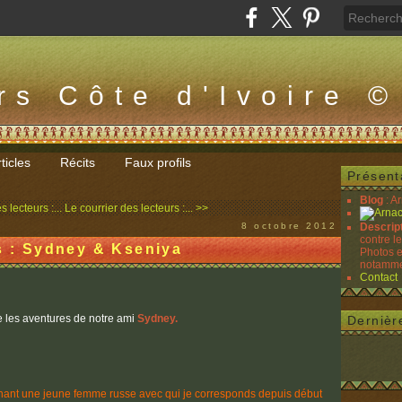
rs Côte d'Ivoire ©
ticles
Récits
Faux profils
Présent
Blog
: A
 lecteurs :...
Le courrier des lecteurs :... >>
8 octobre 2012
Descrip
contre l
rs : Sydney & Kseniya
Photos e
notammen
Contact
e les aventures de notre ami
Sydney.
Dernièr
rnant une jeune femme russe avec qui je corresponds depuis début