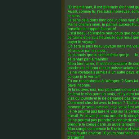
"Et maintenant, il est tellement étonnant qu
Aussi, comme tu, j'es aussi heureuse, et 
le sens,
Je sens cela dans mon coeur, dans mon âm
Par le chemin mien, je parlais aujourd'hui 
remettrai le rapport financier!
C'est beau, et j'espère beaucoup que nou
Je t'aime et je suis heureuse que nous ser
payer le voyage!
Ce sera le plus beau voyage dans ma vie!!!
et l'amour par les mots...
Je connais que tu sens même que je.... J
se tenant par la main!!!!!
Mien bien-aimé, il m'est nécessaire de con
proche de toi pour que je puisse acheter le
Je ne voyageais jamais à un autre pays, et 
ce que je te verrai!!!
Tu me rencontreras à l'aéroport ? Sans toi 
pays inconnu.
Si tu es avec moi, moi personne ne sera c
Je ferai le visa pour un mois, et il y aura t
visa du touriste et je ne demande pas l'invi
Comment chez toi avec le temps ? Tâche de
moment je serai avec toi, et je veux être ave
Je ne pourrai pas faire le visa sur la pér
travail. En travail je peux prendre le con
Je ne pourrai pas prendre le congé de mon
prendre le congé dans un autre temps!!!
Mon congé commence le 9 octobre et s'ac
Il me faudra environ 10 jours pour faire 
d'argent!!!