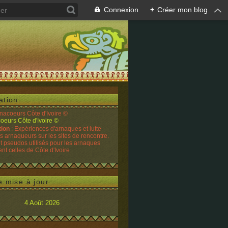
Connexion
+
Créer mon blog
ation
rnacoeurs Côte d'Ivoire ©
tion
: Expériences d'arnaques et lutte
es arnaqueurs sur les sites de rencontre.
t pseudos utilisés pour les arnaques
t celles de Côte d'Ivoire
e mise à jour
4 Août 2026