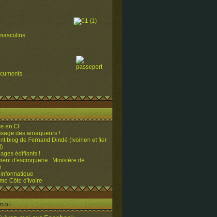
masculins
ocuments
e en CI
visage des arnaqueurs !
ent blog de Fernand Dindé (Ivoirien et fier
!)
ges édifiants !
ent d'escroquerie : Ministère de
r
 informatique
me Côte d'Ivoire
moi