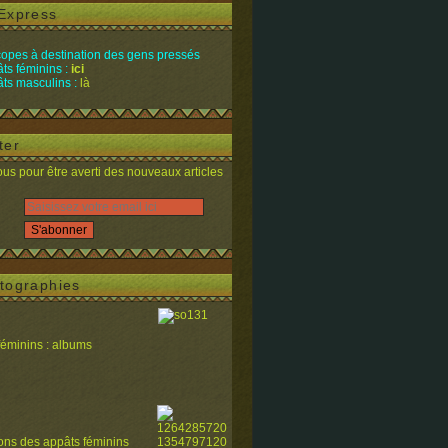
Express
opes à destination des gens pressés
ts féminins :
ici
ts masculins :
là
ter
s pour être averti des nouveaux articles
tographies
féminins : albums
ions des appâts féminins