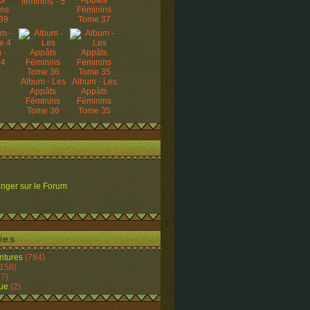
ts
Appâts
féminins - 5
ins
Féminins
39
Tome 37
 -
 4
Album - Les
Album - Les
Appâts
Appâts
Féminins
Féminins
Tome 36
Tome 35
nger sur le Forum
ies
ntures
(784)
158)
7)
ue
(2)