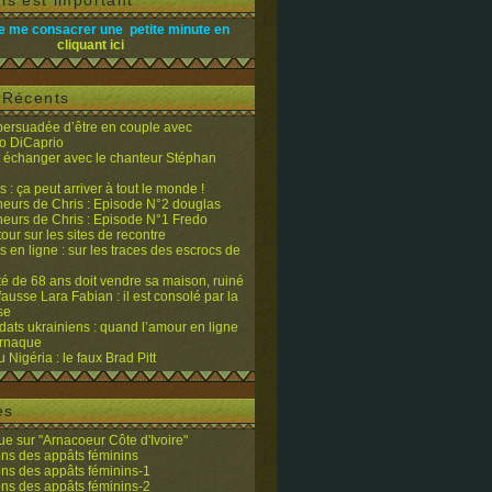
is est important
e me consacrer une petite minute en
cliquant ici
s Récents
 persuadée d’être en couple avec
o DiCaprio
it échanger avec le chanteur Stéphan
 : ça peut arriver à tout le monde !
eurs de Chris : Episode N°2 douglas
eurs de Chris : Episode N°1 Fredo
tour sur les sites de recontre
 en ligne : sur les traces des escrocs de
ité de 68 ans doit vendre sa maison, ruiné
fausse Lara Fabian : il est consolé par la
se
dats ukrainiens : quand l’amour en ligne
’arnaque
du Nigéria : le faux Brad Pitt
es
e sur "Arnacoeur Côte d'Ivoire"
ons des appâts féminins
ons des appâts féminins-1
ons des appâts féminins-2