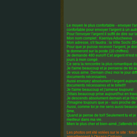
Le moyen le plus confortable - envoyer l
confortable pour envoyer l'argent à un autr
Pour t'envoyer l'argent il suffit de dire sur
Mon nom complet : Kseniya Aducheeva
Mon adresse, s'il faudra : la Ville Sochi
Pour que je puisse recevoir l'argent, je do
te donneront sur la poste (10 chiffres)
Je demande 480 euro!!! Cet argent m'est 
jours à mon congé.
Ce sera la rencontre la plus romantique dans not
Je t'aime beaucoup et je penserai de toi auj
Je vous aime. Demain chez moi le jour diffi
documents nécessaires.
Aussi envoyez absolument l'argent aujourd
documents nécessaires et le billet!!!
Je t'aime beaucoup et j'aimerai toujours!
J'étais beaucoup prise aujourd'hui en trav
Je descends absolument demain et je t'écrir
J'imagine toujours que je - suis proche de 
Aussi, comme toi je me sens aussi beauc
âme,
Quand je pense de toi!! Seulement tu et je
meilleur dans ma vie.
Mien le plus cher et bien-aimé, j'attends tr
Les photos ont été volées sur le site : foto.
appartiennent à Oksana Ciobanu.