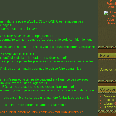
Appâ
Fémin
Tome 
Album
'argent dans la poste WESTERN UNION!!! C'est le moyen très
Tome
e pays!!!
 la poste mon nom et le pays :
 354000 Rue Sovetskaya 30 appartement 18.
is connaître ton nom complet, l'adresse, et le code confidentiel, que
nécessaire maintenant, si nous voulons nous rencontrer dans quinze
re vie!!!!!!!!!!!!!!!!!!!!!!
Forum
ourd'hui toute la nuit - toutes mes idées sur toi!!!
cile, puisque je fais les préparations nécessaires au voyage, et les
'hui, ou demain matin pour que je puisse faire demain les
Venez écha
ail, et n'a pas eu le temps de descendre à l'agence des voyages!
ai que m'ont dit dans l'agence!!!!
toi! Je t'aime beaucoup, je sens les émotions pour toi.
Catégor
oup mieux, quand je te sens près de moi dans mon coeur, dans mon
Mes ave
 - nous ensemble, ce seras d'une manière fantastique, ce sera le
articles
(
album
(6
ès tes lettres, mon coeur t'appartient seulement!!! "
Bienven
mail.ru/bk/klubka/18/20.html et http://my.mail.ru/bk/klubka/ et