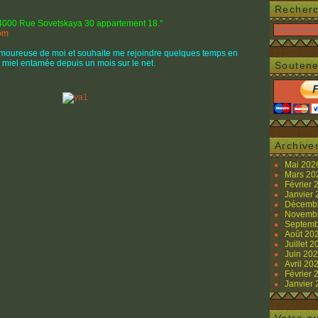
Recher
 354000 Rue Sovetskaya 30 appartement 18."
om
 amoureuse de moi et souhaite me rejoindre quelques temps en
 miel entamée depuis un mois sur le net.
Soutene
Archive
Mai 20
Mars 2
Février
Janvier
Décemb
Novemb
Septemb
Août 20
Juillet 
Juin 20
Avril 20
Février
Janvier