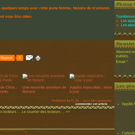
Photos 
e quelques temps avec cette jeune femme, histoire de m'amuser.
nt vous être utiles
Trombinosc
Les appâ
Les appâ
Newslet
Abonnez-vou
publiés.
Repost
0
Email
Les pho
de Chris :
Une nouvelle aventure de
Appâts masculins : mise
Fredo
Barack
à jour
Published by hl_66
-
dans
Mes aventures
Appâts 
commenter cet article
…
 lecteurs :...
Le courrier des lecteurs :... >>
Collect