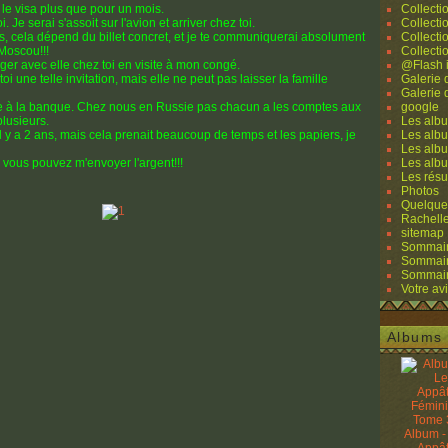
 le visa plus que pour un mois.
Collecti
. Je serai s'assoit sur l'avion et arriver chez toi.
Collecti
s, cela dépend du billet concret, et je te communiquerai absolument
Collecti
 Moscou!!!
Collecti
r avec elle chez toi en visite à mon congé.
@Flash 
toi une telle invitation, mais elle ne peut pas laisser la famille
Galerie
Galerie
 à la banque. Chez nous en Russie pas chacun a les comptes aux
google
plusieurs.
Les albu
l y a 2 ans, mais cela prenait beaucoup de temps et les papiers, je
Les albu
Les albu
vous pouvez m'envoyer l'argent!!!
Les alb
Les résu
Photos
Quelque
Rachell
sitemap
Sommaire
Sommaire
Sommaire
Votre avi
Albums 
Album -