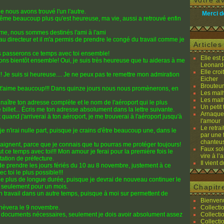
Votre av
e nous avons trouvé l'un l'autre.
Merci d
même beaucoup plus qu'est heureuse, ma vie, aussi a retrouvé enfin
e, nous sommes destinés l'ami à l'ami
au directeur et il m'a permis de prendre le congé du travail comme je
Article
s passerons ce temps avec toi ensemble!
Elle est
ons bientôt ensemble! Oui, je suis très heureuse que tu aideras à me
Leonard
Elle cro
 Je suis si heureuse.... Je ne peux pas te remettre mon admiration
Eicher
Brouteurs
e t'aime beaucoup!!! Dans quinze jours nous nous promènerons, en
Les malh
Les malh
naître ton adresse complète et le nom de l'aéroport qui le plus
Un petit 
 billet... Écris me ton adresse absolument dans la lettre suivante.
Arnaques
quand j'arriverai à ton aéroport, je me trouverai à l'aéroport jusqu'à
l'amour
Le retra
je n'irai nulle part, puisque je crains d'être beaucoup une, dans le
par une 
chanteu
raignent, parce que je connais que tu pourras me protéger toujours!
Faux sol
out ce temps avec toi!!! Mon amour je ferai pour la première fois le
vire à l
tation de préfecture.
Il vient 
 prendre les jours fériés du 10 au 8 novembre, justement à ce
c toi le plus possible!!!
iode plus de longue durée, puisque je devrai de nouveau continuer le
gé seulement pour un mois.
Chapitr
 travail dans un autre temps, puisque à moi sur permettent de
Bienvenu
hèvera le 9 novembre.
Collecti
les documents nécessaires, seulement je dois avoir absolument assez
Collecti
Collecti