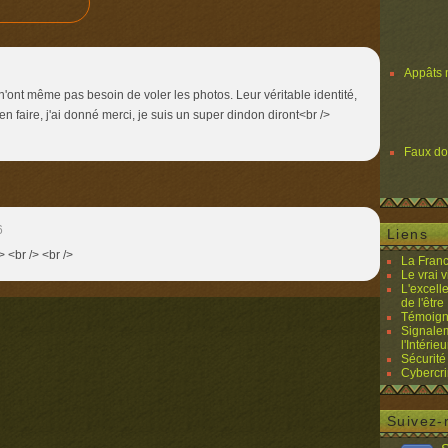
Appâts 
ont même pas besoin de voler les photos. Leur véritable identité,
en faire, j'ai donné merci, je suis un super dindon diront<br />
Faux d
6
Liens
> <br /> <br />
La Franc
Le vrai 
L'excell
de l'être 
Témoigna
Signalem
l'Intérieu
Sécurité
Cybercri
Suivez-