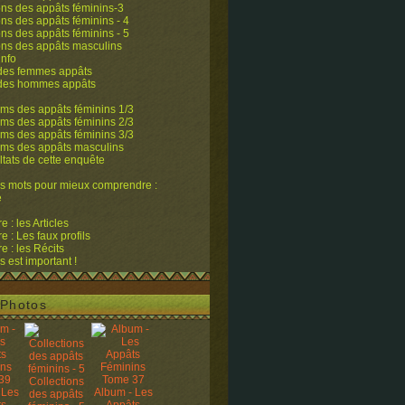
ons des appâts féminins-3
ons des appâts féminins - 4
ons des appâts féminins - 5
ons des appâts masculins
info
 des femmes appâts
 des hommes appâts
ms des appâts féminins 1/3
ms des appâts féminins 2/3
ms des appâts féminins 3/3
ums des appâts masculins
ltats de cette enquête
s mots pour mieux comprendre :
e
 : les Articles
 : Les faux profils
 : les Récits
s est important !
Photos
Collections
 Les
Album - Les
des appâts