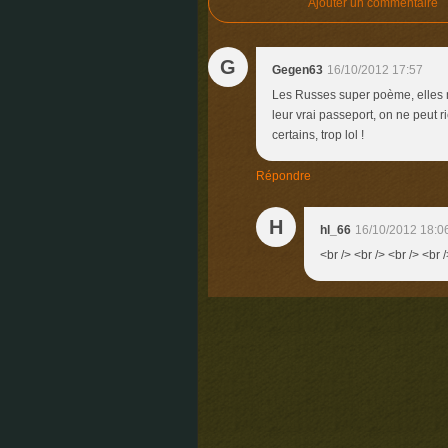
Ajouter un commentaire
G
Gegen63
16/10/2012 17:57
Les Russes super poème, elles n'
leur vrai passeport, on ne peut ri
certains, trop lol !
Répondre
H
hl_66
16/10/2012 18:0
<br /> <br /> <br /> <br /