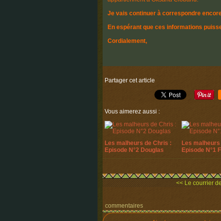
Je vais continuer à correspondre encor
En espérant que ces informations puisse
Cordialement,
Partager cet article
Vous aimerez aussi :
Les malheurs de Chris :
Les malheurs 
Episode N°2 Douglas
Episode N°1 
<< Le courrier des
commentaires