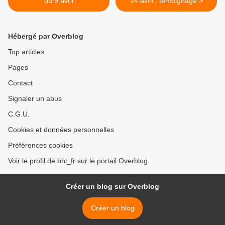
du 9 avril
14 avril : témoignage >
Hébergé par Overblog
Top articles
Pages
Contact
Signaler un abus
C.G.U.
Cookies et données personnelles
Préférences cookies
Voir le profil de bhl_fr sur le portail Overblog
Créer un blog sur Overblog
Créer un blog