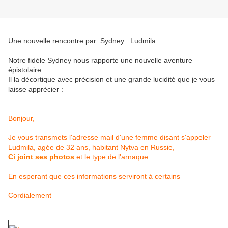
Une nouvelle rencontre par Sydney : Ludmila
Notre fidèle Sydney nous rapporte une nouvelle aventure
épistolaire.
Il la décortique avec précision et une grande lucidité que je vous
laisse apprécier :
Bonjour,
Je vous transmets l'adresse mail d'une femme disant s'appeler
Ludmila, agée de 32 ans, habitant Nytva en Russie,
Ci joint ses photos
et le type de l'arnaque
En esperant que ces informations serviront à certains
Cordialement