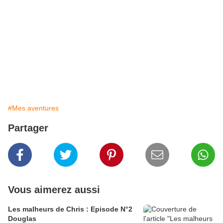
#Mes aventures
Partager
Vous aimerez aussi
Les malheurs de Chris : Episode N°2
Douglas