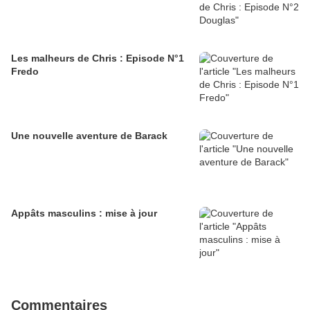
Les malheurs de Chris : Episode N°1
Fredo
Une nouvelle aventure de Barack
Appâts masculins : mise à jour
Commentaires