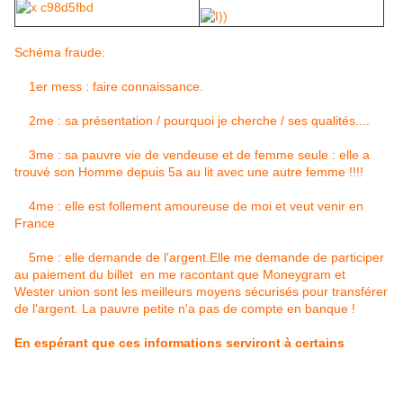
Schéma fraude:
1er mess : faire connaissance.
2me : sa présentation / pourquoi je cherche / ses qualités....
3me : sa pauvre vie de vendeuse et de femme seule : elle a
trouvé son Homme depuis 5a au lit avec une autre femme !!!!
4me : elle est follement amoureuse de moi et veut venir en
France
5me : elle demande de l'argent.Elle me demande de participer
au paiement du billet en me racontant que Moneygram et
Wester union sont les meilleurs moyens sécurisés pour transférer
de l'argent. La pauvre petite n'a pas de compte en banque !
En espérant que ces informations serviront à certains