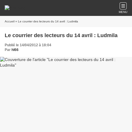
MENU
Accueil
» Le courrier des lecteurs du 14 avril : Ludmila
Le courrier des lecteurs du 14 avril : Ludmila
Publié le 14/04/2012 à 18:04
Par
hl66