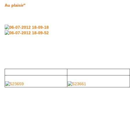
Au plaisir"
Une autre inconnue de nos services :
Encore une fois ce français très approximatif ne laisse aucun
doute !
Restent les photos que je ne connaissais pas et que je vous
soumets :