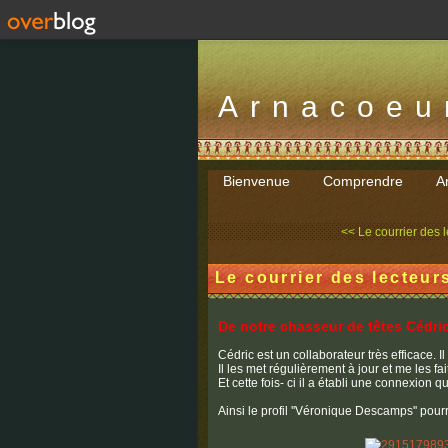
Arnacoeu
Bienvenue
Comprendre
Ar
<< Le courrier des le
Le courrier des lecteur
De notre chasseur de têtes Cédri
Cédric est un collaborateur très efficace. I
Il les met régulièrement à jour et me les fai
Et cette fois- ci il a établi une connexion q
Ainsi le profil ''Véronique Descamps'' pour