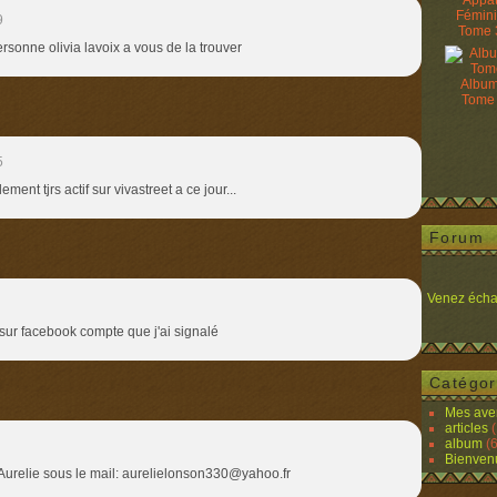
Appâ
Fémin
9
Tome 
sonne olivia lavoix a vous de la trouver
Album
Tome
5
ment tjrs actif sur vivastreet a ce jour...
Forum
Venez écha
sur facebook compte que j'ai signalé
Catégor
Mes ave
articles
(
album
(6
Bienven
Aurelie sous le mail: aurelielonson330@yahoo.fr