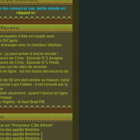
is est important
e me consacrer une petite minute en
cliquant ici
s Récents
 persuadée d’être en couple avec
o DiCaprio
it échanger avec le chanteur Stéphan
 : ça peut arriver à tout le monde !
eurs de Chris : Episode N°2 douglas
eurs de Chris : Episode N°1 Fredo
tour sur les sites de recontre
 en ligne : sur les traces des escrocs de
ité de 68 ans doit vendre sa maison, ruiné
fausse Lara Fabian : il est consolé par la
se
dats ukrainiens : quand l’amour en ligne
’arnaque
du Nigéria : le faux Brad Pitt
es
e sur "Arnacoeur Côte d'Ivoire"
ons des appâts féminins
ons des appâts féminins-1
ons des appâts féminins-2