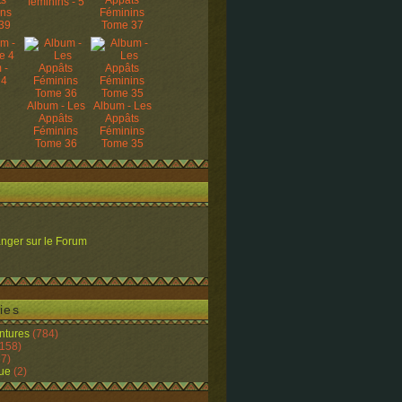
ts
Appâts
féminins - 5
ins
Féminins
39
Tome 37
 -
 4
Album - Les
Album - Les
Appâts
Appâts
Féminins
Féminins
Tome 36
Tome 35
nger sur le Forum
ies
ntures
(784)
158)
7)
ue
(2)