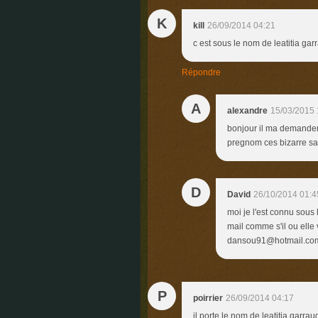
K
kill
26/09/2014 04:21
c est sous le nom de leatitia ga
Répondre
A
alexandre
15/03/2015 
bonjour il ma demander a
pregnom ces bizarre sa
D
David
26/10/2014 01:4
moi je l'est connu sous
mail comme s'il ou ell
dansou91@hotmail.com 
P
poirrier
26/09/2014 04:17
il porte le nom de leatitia garra