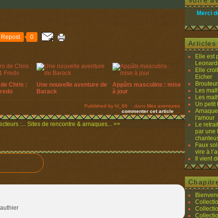
Votre av
Merci d
Repost
0
Article
Elle est
Leonard
Elle cro
Eicher
Brouteurs
de Chris :
Une nouvelle aventure de
Appâts masculins : mise
Les malh
Fredo
Barack
à jour
Les malh
Un petit 
Published by hl_66
-
dans
Mes aventures
Arnaques
commenter cet article
…
l'amour
cteurs :...
Sites de rencontre & arnaques... >>
Le retra
par une 
chanteu
Faux sol
vire à l
Il vient 
Chapitr
Bienvenu
Collecti
authier
Collecti
Collecti