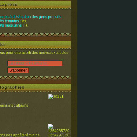
Express
opes à destination des gens pressés
ts féminins :
ici
ts masculins :
là
ter
s pour être averti des nouveaux articles
tographies
féminins : albums
ions des appâts féminins