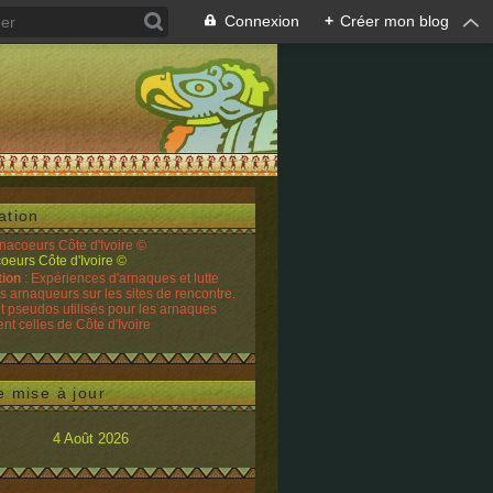
Connexion
+
Créer mon blog
ation
rnacoeurs Côte d'Ivoire ©
tion
: Expériences d'arnaques et lutte
es arnaqueurs sur les sites de rencontre.
t pseudos utilisés pour les arnaques
t celles de Côte d'Ivoire
e mise à jour
4 Août 2026