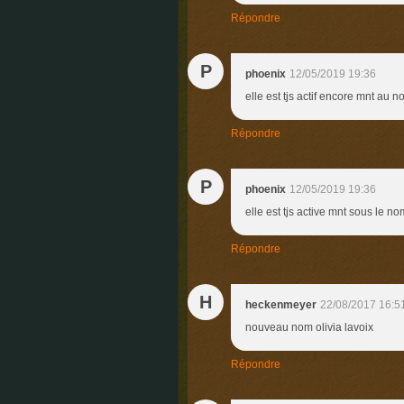
Répondre
P
phoenix
12/05/2019 19:36
elle est tjs actif encore mnt a
Répondre
P
phoenix
12/05/2019 19:36
elle est tjs active mnt sous le
Répondre
H
heckenmeyer
22/08/2017 16:5
nouveau nom olivia lavoix
Répondre