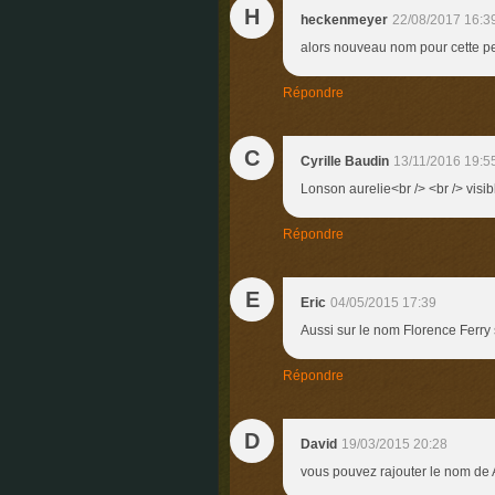
H
heckenmeyer
22/08/2017 16:3
alors nouveau nom pour cette per
Répondre
C
Cyrille Baudin
13/11/2016 19:5
Lonson aurelie<br /> <br /> visible
Répondre
E
Eric
04/05/2015 17:39
Aussi sur le nom Florence Ferry 
Répondre
D
David
19/03/2015 20:28
vous pouvez rajouter le nom de 