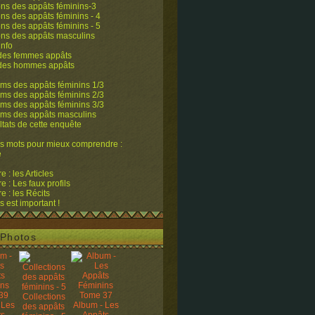
ons des appâts féminins-3
ons des appâts féminins - 4
ons des appâts féminins - 5
ons des appâts masculins
info
 des femmes appâts
 des hommes appâts
ms des appâts féminins 1/3
ms des appâts féminins 2/3
ms des appâts féminins 3/3
ums des appâts masculins
ltats de cette enquête
s mots pour mieux comprendre :
e
 : les Articles
 : Les faux profils
 : les Récits
s est important !
Photos
Collections
 Les
Album - Les
des appâts