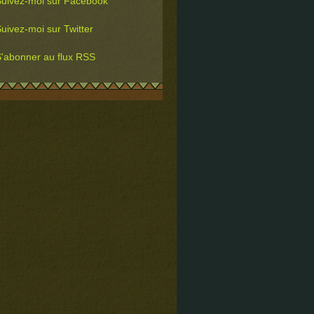
uivez-moi sur Facebook
uivez-moi sur Twitter
'abonner au flux RSS