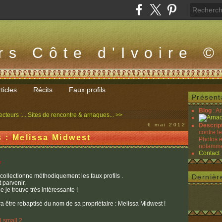
rs Côte d'Ivoire ©
ticles
Récits
Faux profils
Présent
Blog
: A
cteurs :...
Sites de rencontre & arnaques... >>
6 mai 2012
Descrip
contre l
s : Melissa Midwest
Photos e
notammen
Contact
c
l collectionne méthodiquement les faux profils .
Dernièr
t parvenir.
ue je trouve très intéressante !
ra être rebaptisé du nom de sa propriétaire : Melissa Midwest !