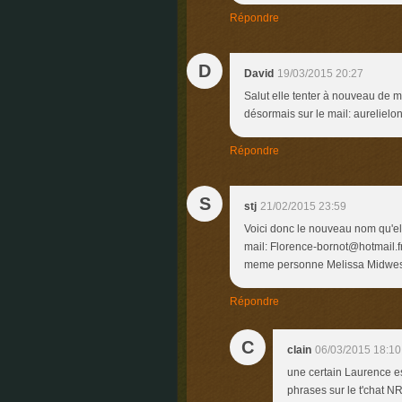
Répondre
D
David
19/03/2015 20:27
Salut elle tenter à nouveau de me
désormais sur le mail: aurelie
Répondre
S
stj
21/02/2015 23:59
Voici donc le nouveau nom qu'ell
mail: Florence-bornot@hotmail.fr
meme personne Melissa Midwes
Répondre
C
clain
06/03/2015 18:10
une certain Laurence est
phrases sur le t'chat 