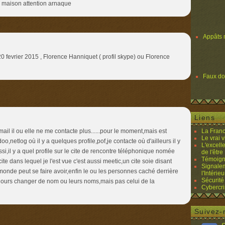
 maison attention arnaque
Appâts 
20 fevrier 2015 , Florence Hanniquet ( profil skype) ou Florence
Faux d
Liens
ail il ou elle ne me contacte plus......pour le moment,mais est
La Franc
Le vrai 
o,netlog où il y a quelques profile,pof,je contacte où d'ailleurs il y
L'excell
i,il y a quel profile sur le cite de rencontre téléphonique nomée
de l'être 
Témoigna
ite dans lequel je l'est vue c'est aussi meetic,un cite soie disant
Signalem
monde peut se faire avoir,enfin le ou les personnes caché derrière
l'Intérieu
Sécurité
jours changer de nom ou leurs noms,mais pas celui de la
Cybercri
Suivez-