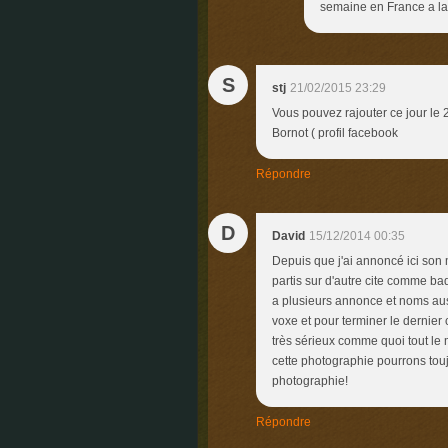
semaine en France a la
S
stj
21/02/2015 23:29
Vous pouvez rajouter ce jour le 
Bornot ( profil facebook
Répondre
D
David
15/12/2014 00:35
Depuis que j'ai annoncé ici son m
partis sur d'autre cite comme bado
a plusieurs annonce et noms auss
voxe et pour terminer le dernier c
très sérieux comme quoi tout le 
cette photographie pourrons tou
photographie!
Répondre