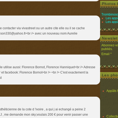
Photos 
Trombinosc
Les appâ
Les appâ
 contacter via vivastreet ou un autre cite elle ou il se cache
lonson330@yahoo.fr<br /> avec un nouveau nom Aurelie
Newslet
Abonnez-vou
publiés.
Email
e utilise aussi: Florence Bornot, Florence Hanniquet<br /> Adresse
 et facebook: Florence Bornot<br /> <br /> C'est exactement la
Les pho
t
Appâts 
héticienne de la cote d 'ivoire , a qui j ai echangé a peine 2
NRJ , me demande mon sky;voulais 200 € pour venir passer une
Collect