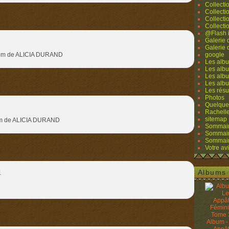
Collecti
Collecti
Collecti
Collecti
@Flash 
Galerie
Galerie
u nom de ALICIA DURAND
google
Les albu
Les albu
Les albu
Les alb
Les résu
Photos
Quelque
Rachell
sitemap
 nom de ALICIA DURAND
Sommaire
Sommaire
Sommaire
Votre avi
Albums 
1
Album -