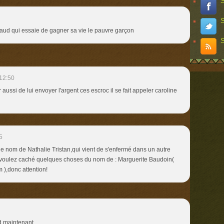
S
S
rraud qui essaie de gagner sa vie le pauvre garçon
S
12:50
ussi de lui envoyer l'argent ces escroc il se fait appeler caroline
5
 le nom de Nathalie Tristan,qui vient de s'enfermé dans un autre
e voulez caché quelques choses du nom de : Marguerite Baudoin(
),donc attention!
ud maintenant