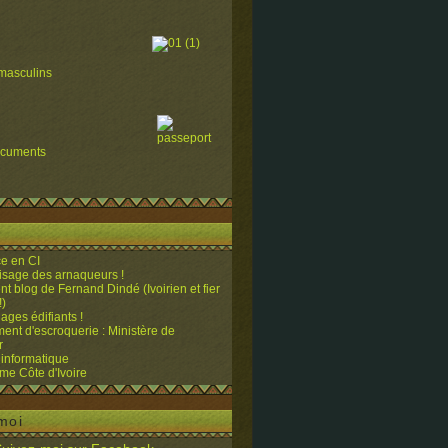
masculins
ocuments
e en CI
visage des arnaqueurs !
ent blog de Fernand Dindé (Ivoirien et fier
!)
ges édifiants !
ent d'escroquerie : Ministère de
r
 informatique
me Côte d'Ivoire
moi