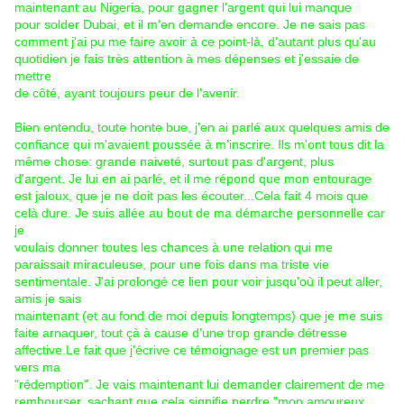
maintenant au Nigeria, pour gagner l'argent qui lui manque
pour solder Dubai, et il m'en demande encore. Je ne sais pas
comment j'ai pu me faire avoir à ce point-là, d'autant plus qu'au
quotidien je fais très attention à mes dépenses et j'essaie de
mettre
de côté, ayant toujours peur de l'avenir.
Bien entendu, toute honte bue, j'en ai parlé aux quelques amis de
confiance qui m'avaient poussée à m'inscrire. Ils m'ont tous dit la
même chose: grande naiveté, surtout pas d'argent, plus
d'argent. Je lui en ai parlé, et il me répond que mon entourage
est jaloux, que je ne doit pas les écouter...Cela fait 4 mois que
celà dure. Je suis allée au bout de ma démarche personnelle car
je
voulais donner toutes les chances à une relation qui me
paraissait miraculeuse, pour une fois dans ma triste vie
sentimentale. J'ai prolongé ce lien pour voir jusqu'où il peut aller,
amis je sais
maintenant (et au fond de moi depuis longtemps) que je me suis
faite arnaquer, tout çà à cause d'une trop grande détresse
affective.Le fait que j'écrive ce témoignage est un premier pas
vers ma
"rédemption". Je vais maintenant lui demander clairement de me
rembourser, sachant que cela signifie perdre "mon amoureux