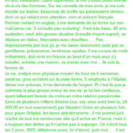
45 ans, célibataire, cadre supérieure, je me croyais plutôt avertie
vis-à-vis des hommes. Sur les conseils de mes amis, je me suis
inscrite sur badoo: beaucoup de profils qui paraissaient sérieux,
dont un qui retient mon attention, nom et prénom français.
Premier contact en anglais, il me demande de lui écrire sur son
mail perso car "il consulte peu e-darling". Il est très beau, 40 ans,
australien, veuf, très grosse situation (travaille import-export), se
déplace en hélico, Mercedes avec chauffeur.......Pas
impressionnée par tout çà, je me laisse néanmoins avoir par sa
gentillesse, prévenance, tendresse rapides. Il me couvre de mails
enflammés, doit venir en France au bout d'un mois pour s'y
installer, acheter une maison, se marier avec moi... Je suis la
femme de
sa vie, malgré mon physique moyen! Au bout de 6 semaines,
patatras: gros accident sur la plate-forme, 5 employés à l'hôpital,
dettes non prévues, il me demande de l'argent. Et c'est là que je
commets la plus grosse erreur de ma vie: je lui fais confiance,
ayant tellement besoin de croire en notre relation passionnée.
Envoi de plusieurs milliers d'euros (oui, oui, vous avez bien lu, 18
000.00 en tout exactement) par Western Union en plusieurs fois,
pour payer l'hôpital, les taxes anti-terrorisme...il me promet juré
craché de tout me rembourser dès qu'il arrive en France, mais il
a toujours des dettes qu'il n'arrive pas à expurger. On s'écrit tous
les 2 jours, SMS, téléphone aussi, lui d'abord, puis moi.......Il est