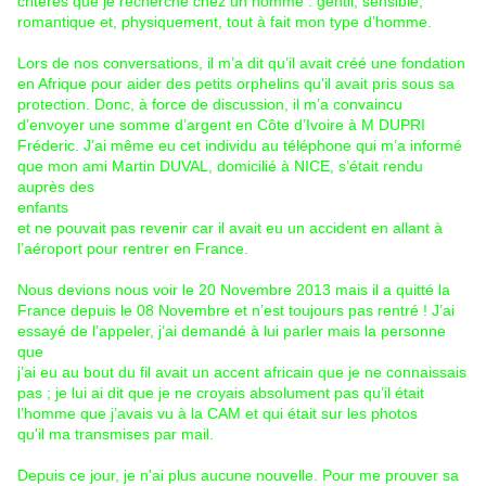
critères que je recherche chez un homme : gentil, sensible,
romantique et, physiquement, tout à fait mon type d’homme.
Lors de nos conversations, il m’a dit qu’il avait créé une fondation
en Afrique pour aider des petits orphelins qu’il avait pris sous sa
protection. Donc, à force de discussion, il m’a convaincu
d’envoyer une somme d’argent en Côte d’Ivoire à M DUPRI
Fréderic. J’ai même eu cet individu au téléphone qui m’a informé
que mon ami Martin DUVAL, domicilié à NICE, s’était rendu
auprès des
enfants
et ne pouvait pas revenir car il avait eu un accident en allant à
l’aéroport pour rentrer en France.
Nous devions nous voir le 20 Novembre 2013 mais il a quitté la
France depuis le 08 Novembre et n’est toujours pas rentré ! J’ai
essayé de l’appeler, j’ai demandé à lui parler mais la personne
que
j’ai eu au bout du fil avait un accent africain que je ne connaissais
pas ; je lui ai dit que je ne croyais absolument pas qu’il était
l’homme que j’avais vu à la CAM et qui était sur les photos
qu'il ma transmises par mail.
Depuis ce jour, je n'ai plus aucune nouvelle. Pour me prouver sa