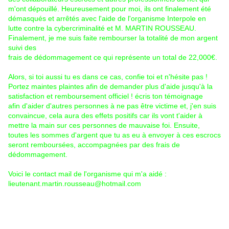
m'ont dépouillé. Heureusement pour moi, ils ont finalement été
démasqués et arrêtés avec l'aide de l'organisme Interpole en
lutte contre la cybercriminalité et M. MARTIN ROUSSEAU.
Finalement, je me suis faite rembourser la totalité de mon argent
suivi des
frais de dédommagement ce qui représente un total de 22,000€.
Alors, si toi aussi tu es dans ce cas, confie toi et n'hésite pas !
Portez maintes plaintes afin de demander plus d'aide jusqu'à la
satisfaction et remboursement officiel ! écris ton témoignage
afin d'aider d'autres personnes à ne pas être victime et, j'en suis
convaincue, cela aura des effets positifs car ils vont t'aider à
mettre la main sur ces personnes de mauvaise foi. Ensuite,
toutes les sommes d'argent que tu as eu à envoyer à ces escrocs
seront remboursées, accompagnées par des frais de
dédommagement.
Voici le contact mail de l'organisme qui m'a aidé :
lieutenant.martin.rousseau@hotmail.com
Ben voyons !
Vous noterez que les brouteurs soignent davantage leur français
dans ce genre de tentative.