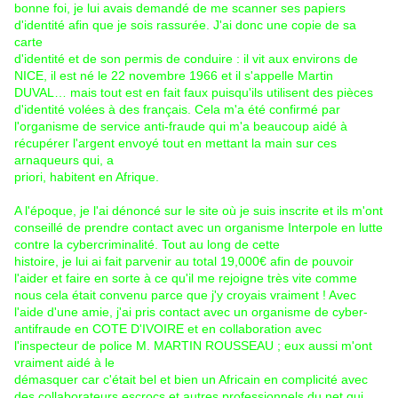
bonne foi, je lui avais demandé de me scanner ses papiers
d'identité afin que je sois rassurée. J'ai donc une copie de sa
carte
d'identité et de son permis de conduire : il vit aux environs de
NICE, il est né le 22 novembre 1966 et il s'appelle Martin
DUVAL… mais tout est en fait faux puisqu'ils utilisent des pièces
d'identité volées à des français. Cela m'a été confirmé par
l'organisme de service anti-fraude qui m'a beaucoup aidé à
récupérer l'argent envoyé tout en mettant la main sur ces
arnaqueurs qui, a
priori, habitent en Afrique.
A l'époque, je l'ai dénoncé sur le site où je suis inscrite et ils m'ont
conseillé de prendre contact avec un organisme Interpole en lutte
contre la cybercriminalité. Tout au long de cette
histoire, je lui ai fait parvenir au total 19,000€ afin de pouvoir
l'aider et faire en sorte à ce qu'il me rejoigne très vite comme
nous cela était convenu parce que j'y croyais vraiment ! Avec
l'aide d'une amie, j'ai pris contact avec un organisme de cyber-
antifraude en COTE D'IVOIRE et en collaboration avec
l'inspecteur de police M. MARTIN ROUSSEAU ; eux aussi m'ont
vraiment aidé à le
démasquer car c'était bel et bien un Africain en complicité avec
des collaborateurs escrocs et autres professionnels du net qui