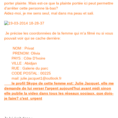
porter plainte. Mais est-ce que la plainte portée ici peut permettre
d'arrêter cette personne là-bas?
Aidez-moi, je me sens seul, mal dans ma peau et sali.
Je précise les coordonnées de la femme qui m'a filmé nu si vous
pouvait voir qui se cache derrière:
NOM : Privat
PRENOM: Olivia
PAYS : Côte D'Ivoire
VILLE : Abidjan
RUE : Galerie du parc
CODE POSTAL : 00225
mail: julie.jacquet1@outlook.fr
le profil Skype de cette femme est: Julie Jacquet, elle me
demande de lui verser l'argent aujourd'hui avant midi sinon
elle publie la video dans tous les réseaux sociaux. que dois-
je faire? c'est urgent
Effectivement je ne peux pas laisser notre ami comme ça !