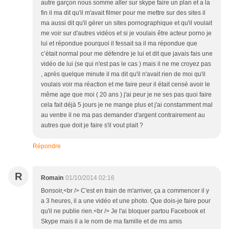
autre garçon nous somme aller sur skype faire un plan et a la
fin il ma dit qu'il m'avait filmer pour me mettre sur des sites il
ma aussi dit qu'il gérer un sites pornographique et qu'il voulait
me voir sur d'autres vidéos et si je voulais être acteur porno je
lui et répondue pourquoi il fessait sa il ma répondue que
c’était normal pour me défendre je lui et dit que javais fais une
vidéo de lui (se qui n'est pas le cas ) mais il ne me croyez pas
, après quelque minute il ma dit qu'il n'avait rien de moi qu'il
voulais voir ma réaction et me faire peur il était censé avoir le
même age que moi ( 20 ans ) j'ai peur je ne ses pas quoi faire
cela fait déjà 5 jours je ne mange plus et j'ai constamment mal
au ventre il ne ma pas demander d'argent contrairement au
autres que doit je faire s'il vout plait ?
Répondre
R
Romain
01/10/2014 02:16
Bonsoir,<br /> C'est en train de m'arriver, ça a commencer il y
a 3 heures, il a une vidéo et une photo. Que dois-je faire pour
qu'il ne publie rien.<br /> Je l'ai bloquer partou Facebook et
Skype mais il a le nom de ma famille et de ms amis