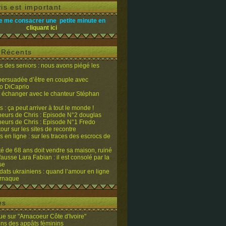
is est important
e me consacrer une petite minute en
cliquant ici
s Récents
 des seniors : nous avons piégé les
 persuadée d’être en couple avec
o DiCaprio
it échanger avec le chanteur Stéphan
 : ça peut arriver à tout le monde !
eurs de Chris : Episode N°2 douglas
eurs de Chris : Episode N°1 Fredo
tour sur les sites de recontre
 en ligne : sur les traces des escrocs de
ité de 68 ans doit vendre sa maison, ruiné
fausse Lara Fabian : il est consolé par la
se
dats ukrainiens : quand l’amour en ligne
’arnaque
es
e sur "Arnacoeur Côte d'Ivoire"
ons des appâts féminins