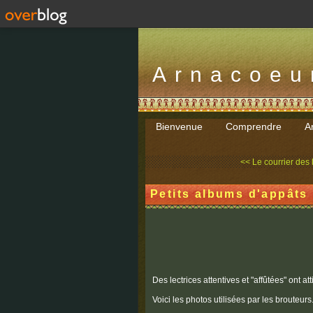
Arnacoeu
Bienvenue
Comprendre
Ar
<< Le courrier des l
Petits albums d'appâts
Des lectrices attentives et "affûtées" ont at
Voici les photos utilisées par les brouteurs