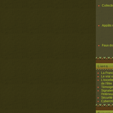
Collect
Appâts 
Faux d
Liens
La Franc
Le vrai 
L'excell
de l'être 
Témoigna
Signalem
l'Intérieu
Sécurité
Cybercri