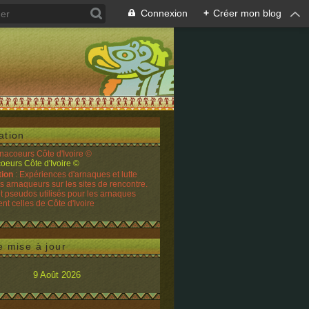
Connexion
+
Créer mon blog
ation
rnacoeurs Côte d'Ivoire ©
tion
: Expériences d'arnaques et lutte
es arnaqueurs sur les sites de rencontre.
t pseudos utilisés pour les arnaques
t celles de Côte d'Ivoire
e mise à jour
9 Août 2026