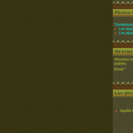
Photos 
Trombinosc
Les appâ
Les appâ
Newslet
Abonnez-vou
publiés.
Email
Les pho
Appâts 