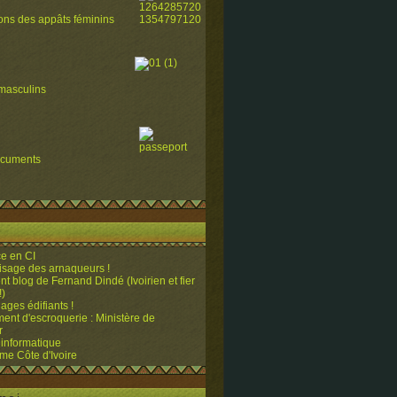
ions des appâts féminins
masculins
ocuments
e en CI
visage des arnaqueurs !
ent blog de Fernand Dindé (Ivoirien et fier
!)
ges édifiants !
ent d'escroquerie : Ministère de
r
 informatique
me Côte d'Ivoire