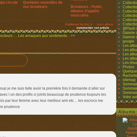
qui circule
Quelques nouvelles de
Collecti
nos brouteurs
Brouteurs : Petits
Collecti
albums d'appâts
Collecti
masculins
Collecti
Collecti
Collecti
Published by bhl_fr
-
dans
album
commenter cet article
…
@Flash 
Galerie
ecteurs :...
Les arnaques aux sentiments... >>
Galerie
google
Les albu
Les albu
Les albu
Les alb
Les résu
Photos
Quelque
Rachell
sitemap
Sommaire
up je me suis faite avoir la première fois il demande d aller sur
Sommaire
Sommaire
c l un des profils ci joints beaucoup de prudence toujours les
Votre avi
s par leur femme avec leur meilleur ami etc.... les escrocs me
ire prudence
Albums 