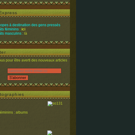
Express
opes à destination des gens pressés
ts féminins :
ici
ts masculins :
là
ter
s pour être averti des nouveaux articles
tographies
féminins : albums