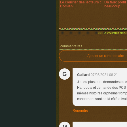
Le courrier des lecteurs :
Un faux profil 
Domien
beaucoup
<< Le courrier des l
commentaires
Ajouter un commentaire
G
Guillard
07/05/2021 08:21
J ai eu plusieurs demandes du co
Hangouts et demande des PCS ave
mêmes histoires orphelins trompé
concernant sont de là côté d ivo
Répondre