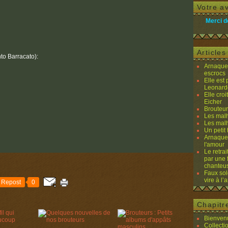
Votre av
Merci d
Article
nto Barracato):
Arnaques
escrocs
Elle est
Leonard
Elle cro
Eicher
Brouteurs
Les malh
Les malh
Un petit 
Arnaques
l'amour
Le retra
par une 
chanteu
Faux sol
vire à l
Repost
0
Chapitr
Bienvenu
Collecti