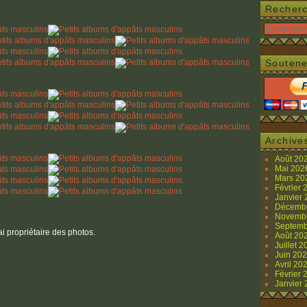
Recher
Soutene
Archive
Août 20
Mai 20
Mars 2
Février
Janvier
Décemb
Novemb
Septemb
ai propriétaire des photos.
Août 20
Juillet 
Juin 20
Avril 20
Février
Janvier