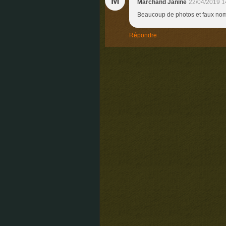
M
Marchand Janine
22/04/2019 1
Beaucoup de photos et faux noms
Répondre