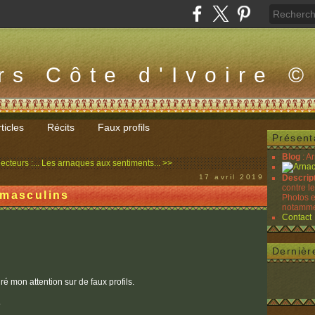
rs Côte d'Ivoire ©
ticles
Récits
Faux profils
Présent
Blog
: A
ecteurs :...
Les arnaques aux sentiments... >>
17 avril 2019
Descrip
contre l
 masculins
Photos e
notammen
Contact
Dernièr
tiré mon attention sur de faux profils.
.