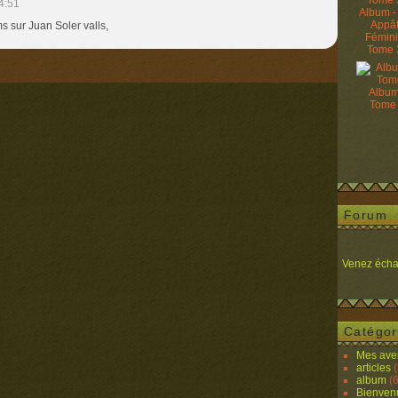
4:51
Album -
Appâ
 sur Juan Soler valls,
Fémin
Tome 
Album
Tome
Forum
Venez écha
Catégor
Mes ave
articles
(
album
(6
Bienven