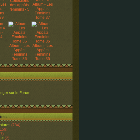
Collections
 Les
Album - Les
des appâts
ts
Appâts
féminins - 5
ins
Féminins
39
Tome 37
 -
 4
Album - Les
Album - Les
Appâts
Appâts
Féminins
Féminins
Tome 36
Tome 35
nger sur le Forum
ies
ntures
(784)
159)
7)
ue
(2)