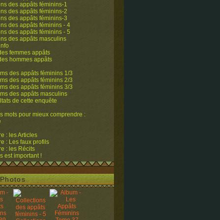
ons des appâts féminins-1
ons des appâts féminins-2
ons des appâts féminins-3
ons des appâts féminins - 4
ons des appâts féminins - 5
ons des appâts masculins
info
 des femmes appâts
 des hommes appâts
ms des appâts féminins 1/3
ms des appâts féminins 2/3
ms des appâts féminins 3/3
ums des appâts masculins
ltats de cette enquête
s mots pour mieux comprendre :
e
 : les Articles
 : Les faux profils
 : les Récits
s est important !
Photos