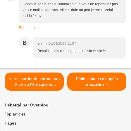
Bonjour, <br /> <br /> Dommzge que vous ne repondiez pas
aux e.mails etque vos articles date un peu je recois celui la on
est le 14 avril.
Répondre
B
bhl_fr
16/04/2019 11:07
Désolé je fais ce que je peux....<br /> <br />
< Le courrier des brouteurs
Petits albums d'appâts
# 56 ou l'Arnaque au
masculins >
remboursement
Hébergé par Overblog
Top articles
Pages