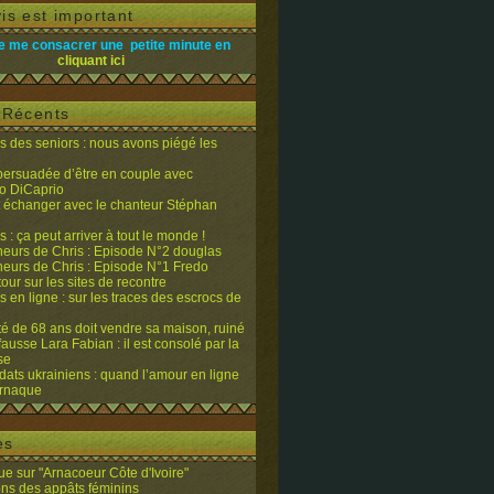
is est important
e me consacrer une petite minute en
cliquant ici
s Récents
 des seniors : nous avons piégé les
 persuadée d’être en couple avec
o DiCaprio
it échanger avec le chanteur Stéphan
 : ça peut arriver à tout le monde !
eurs de Chris : Episode N°2 douglas
eurs de Chris : Episode N°1 Fredo
tour sur les sites de recontre
 en ligne : sur les traces des escrocs de
ité de 68 ans doit vendre sa maison, ruiné
fausse Lara Fabian : il est consolé par la
se
dats ukrainiens : quand l’amour en ligne
’arnaque
es
e sur "Arnacoeur Côte d'Ivoire"
ons des appâts féminins