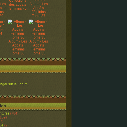
Collections
 Les
Album - Les
des appâts
ts
Appâts
féminins - 5
ins
Féminins
39
Tome 37
 -
 4
Album - Les
Album - Les
Appâts
Appâts
Féminins
Féminins
Tome 36
Tome 35
nger sur le Forum
ies
ntures
(784)
159)
7)
ue
(2)