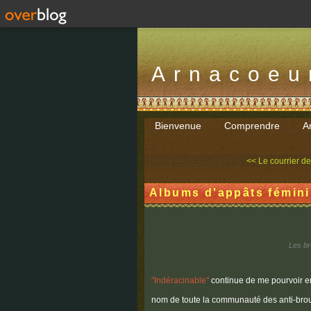
Arnacoeu
Bienvenue
Comprendre
Ar
<< Le courrier de
Albums d'appâts fémini
Les br
"Indéracinable"
continue de me pourvoir en
nom de toute la communauté des anti-broute