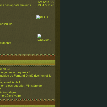
ions des appâts féminins
masculins
ocuments
e en CI
visage des arnaqueurs !
ent blog de Fernand Dindé (Ivoirien et fier
!)
ges édifiants !
ent d'escroquerie : Ministère de
r
 informatique
me Côte d'Ivoire