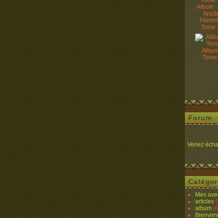
Album -
Appâ
Fémin
Tome 
Album
Tome
Forum
Venez écha
Catégor
Mes ave
articles
(
album
(6
Bienven