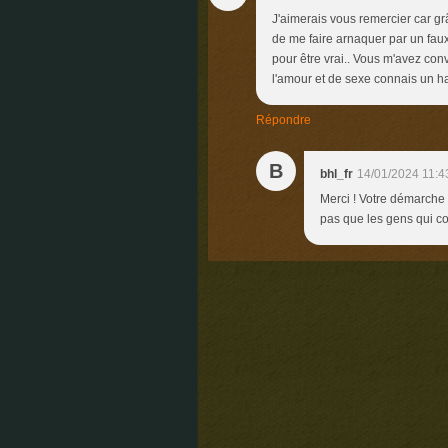
J'aimerais vous remercier car grâ
de me faire arnaquer par un faux 
pour être vrai.. Vous m'avez co
l'amour et de sexe connais un ha
Répondre
B
bhl_fr
14/01/2024 11:4
Merci ! Votre démarche e
pas que les gens qui co