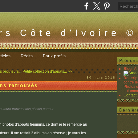
rs Côte d'Ivoire ©
ticles
Récits
Faux profils
Présent
Blog
: A
s brouteurs...
Petite collection d'appâts... >>
30 mars 2018
Descrip
contre l
ns retrouvés
Photos e
notammen
Contact
outeurs trouvent des photos partout
Dernièr
 photos d'appâts féminins, ce dont je le remercie au
urs. Il me restait 3 albums en réserve ; je vous les