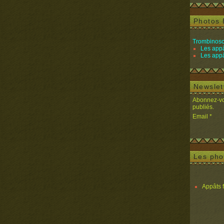
Photos 
Trombinosc
Les appâ
Les appâ
Newslet
Abonnez-vou
publiés.
Email
Les pho
Appâts 