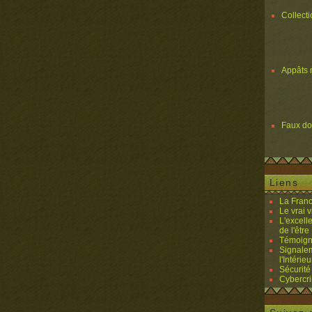
Collect
Appâts 
Faux d
Liens
La Franc
Le vrai 
L'excell
de l'être 
Témoigna
Signalem
l'Intérieu
Sécurité
Cybercri