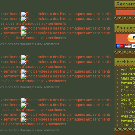
Recher
Soutene
es à des fins d'arnaques aux sentiments
Archive
Août 20
Mai 20
Mars 2
Février
Janvier
es à des fins d'arnaques aux sentiments
Décemb
Novemb
Septemb
Août 20
Juillet 
Juin 20
Avril 20
Février
Janvier
es à des fins d'arnaques aux sentiments