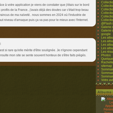
Collecti
ce à votre application je viens de constater que j'étais sur le bord
Collecti
Collecti
profils de la France.. j'avais déjà des doutes car c'était trop beau
Collecti
nvaincus de ma naïveté.. nous sommes en 2024 où l'industrie de
Collecti
ut niveau d'arnaque puis ça va pas pour le mieux avec l'Internet.
Collecti
@Flash 
Galerie
Galerie
google
Les albu
Les albu
3
Les albu
Les alb
st si rare qu'elle mérite d'être soulignée. Je n'ignore cependant
Les résu
nsulte mon site se sente souvent honteux de s'être faits piégés.
Photos
Quelque
Rachell
sitemap
Sommaire
Sommaire
Sommaire
Votre avi
Albums 