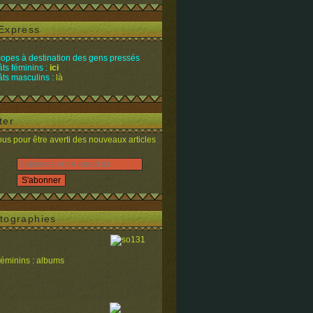
Express
opes à destination des gens pressés
ts féminins :
ici
ts masculins :
là
ter
s pour être averti des nouveaux articles
tographies
féminins : albums