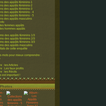
ons des appâts féminins-1
ons des appâts féminins-2
ons des appâts féminins-3
ons des appâts féminins - 4
ons des appâts féminins - 5
ons des appâts masculins
info
 des femmes appâts
 des hommes appâts
ms des appâts féminins 1/3
ms des appâts féminins 2/3
ms des appâts féminins 3/3
ums des appâts masculins
ltats de cette enquête
s mots pour mieux comprendre :
e
 : les Articles
 : Les faux profils
 : les Récits
s est important !
Photos