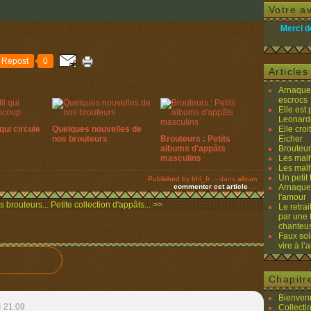
Votre av
Merci d
Repost
0
Article
Arnaques
escrocs
Elle est
Leonard
qui circule
Quelques nouvelles de
Elle cro
nos brouteurs
Brouteurs : Petits
Eicher
albums d'appâts
Brouteurs
masculins
Les malh
Les malh
Un petit 
Published by bhl_fr
-
dans
album
commenter cet article
…
Arnaques
l'amour
s brouteurs...
Petite collection d'appâts... >>
Le retra
par une 
chanteu
Faux sol
vire à l
Chapitr
Bienvenu
 21:09
Collecti