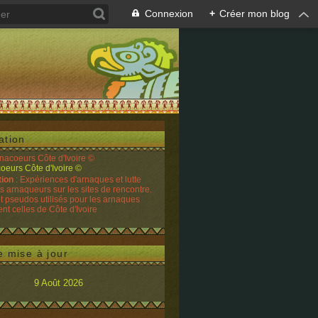
Connexion
+
Créer mon blog
ation
rnacoeurs Côte d'Ivoire ©
tion
: Expériences d'arnaques et lutte
es arnaqueurs sur les sites de rencontre.
t pseudos utilisés pour les arnaques
t celles de Côte d'Ivoire
e mise à jour
9 Août 2026