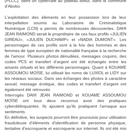
(PLCC), dans un cybercafé au plateau dokui, dans la commune
d'Abobo.
L'exploitation des éléments en leur possession lors de leur
interpellation soumis au Laboratoire de Criminalistique
Numérique (LCN) a permis de nombreuses découvertes. DAHI
JEAN RAIMOND serait le propriétaire de ces faux profils «JULIEN
GIREAU», «JULIEN DUCHAMP» et «NADIA DUMONT». Les
personnages de ces profils sont à la fois des hommes et des
femmes de type européen de nationalité française à la recherche
de l'amour. Plusieurs photos dénudées, messages coquins, des
codes PCS et transfert d'argent ont été échangés entre les
amants virtuels et les différents personnages. Quant à KOUAME
ASSOUMOU MOÏSE, lui utilisait les noms de LUXIOL et LIDY sur
les réseaux sociaux. Dans ses échanges des photos à caractère
sexuel, message érotique, des codes et transfert d'argent ont
également été retrouvés.
Interrogés DAHI JEAN RAIMOND et KOUAME ASSOUMOU
MOÏSE ont tous deux reconnus avoir des pratiques
cyberdélinquantes. Ils ajoutent qu'ils pratiquent l'arnaque aux
sentiments.
En définitive, les suspects pourront être poursuivis pour utilisation
frauduleuse d'éléments d'identification de personne physique,
tentative d'escroquerie et escroquerie sur internet. Ils ont été mis