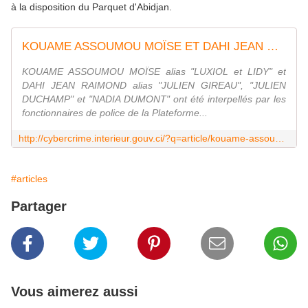
à la disposition du Parquet d'Abidjan.
KOUAME ASSOUMOU MOÏSE ET DAHI JEAN RAIMOND MIS AUX ARRÊTS | Plateforme de Lutte Contre la Cybercriminalité
KOUAME ASSOUMOU MOÏSE alias "LUXIOL et LIDY" et
DAHI JEAN RAIMOND alias "JULIEN GIREAU", "JULIEN
DUCHAMP" et "NADIA DUMONT" ont été interpellés par les
fonctionnaires de police de la Plateforme...
http://cybercrime.interieur.gouv.ci/?q=article/kouame-assoumou-mo%C3%AFse-et-dahi-jean-raimond-mis-aux-arr%C3%AAts
#articles
Partager
Vous aimerez aussi