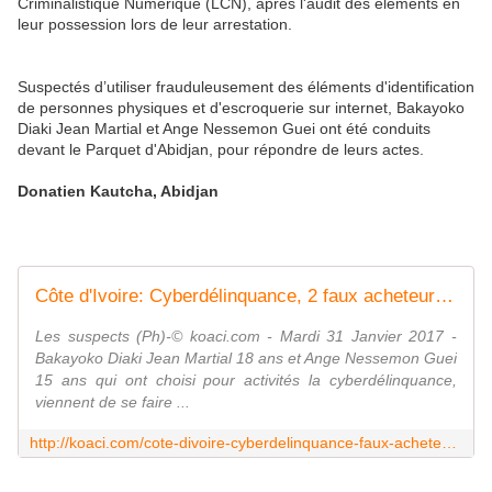
Criminalistique Numérique (LCN), après l'audit des éléments en
leur possession lors de leur arrestation.
Suspectés d’utiliser frauduleusement des éléments d'identification
de personnes physiques et d'escroquerie sur internet, Bakayoko
Diaki Jean Martial et Ange Nessemon Guei ont été conduits
devant le Parquet d'Abidjan, pour répondre de leurs actes.
Donatien Kautcha, Abidjan
Côte d'Ivoire: Cyberdélinquance, 2 faux acheteurs en ligne âgés de 15 et 18 ans épinglés
Les suspects (Ph)-© koaci.com - Mardi 31 Janvier 2017 -
Bakayoko Diaki Jean Martial 18 ans et Ange Nessemon Guei
15 ans qui ont choisi pour activités la cyberdélinquance,
viennent de se faire ...
http://koaci.com/cote-divoire-cyberdelinquance-faux-acheteurs-ligne-ages-epingles-106061.html