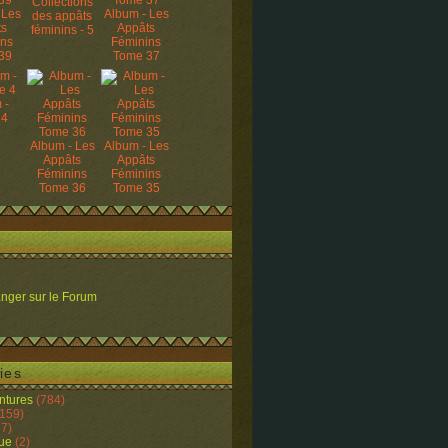
Collections
 Les
Album - Les
des appâts
ts
Appâts
féminins - 5
ins
Féminins
39
Tome 37
 -
 4
Album - Les
Album - Les
Appâts
Appâts
Féminins
Féminins
Tome 36
Tome 35
nger sur le Forum
ies
ntures
(784)
159)
7)
ue
(2)