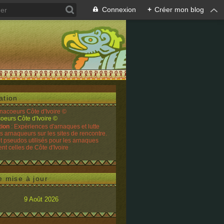
Connexion
+
Créer mon blog
ation
rnacoeurs Côte d'Ivoire ©
tion
: Expériences d'arnaques et lutte
es arnaqueurs sur les sites de rencontre.
t pseudos utilisés pour les arnaques
t celles de Côte d'Ivoire
e mise à jour
9 Août 2026