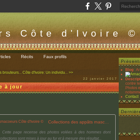
rs Côte d'Ivoire ©
ticles
Récits
Faux profils
Présent
Blog
: A
s brouteurs...
Côte d'Ivoire: Un individu... >>
22 janvier 2017
Descrip
contre l
e à jour
Photos e
notammen
Contact
Dernièr
Collections des appâts masculins - Arnacoeurs Côte d'Ivoire ©
s Cette page recense des photos volées à des hommes dont
ollections sont mises à jour au fur et à mesure des résultat...