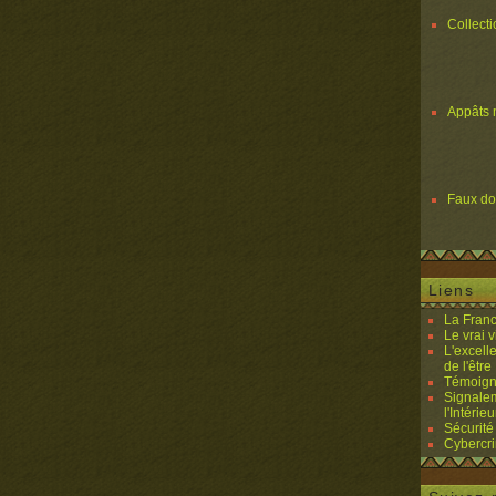
Collect
Appâts 
Faux d
Liens
La Franc
Le vrai 
L'excell
de l'être 
Témoigna
Signalem
l'Intérieu
Sécurité
Cybercri