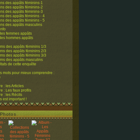
ons des appâts féminins-1
ons des appâts féminins-2
ons des appâts féminins-3
ons des appâts féminins - 4
ons des appâts féminins - 5
ons des appâts masculins
info
 des femmes appâts
 des hommes appâts
ms des appâts féminins 1/3
ms des appâts féminins 2/3
ms des appâts féminins 3/3
ums des appâts masculins
ltats de cette enquête
s mots pour mieux comprendre :
e
 : les Articles
 : Les faux profils
 : les Récits
s est important !
Photos