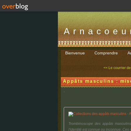
Arnacoeu
Bienvenue
Comprendre
Ar
<< Le courrier de
Appâts masculins : mis
.
Trombinoscope des appâts masculin
l'identité est connue ou inconnue. Ces c