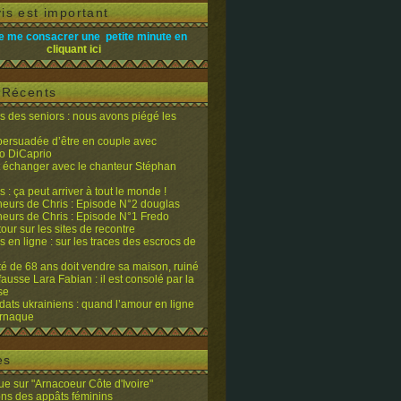
is est important
e me consacrer une petite minute en
cliquant ici
s Récents
 des seniors : nous avons piégé les
 persuadée d’être en couple avec
o DiCaprio
it échanger avec le chanteur Stéphan
 : ça peut arriver à tout le monde !
eurs de Chris : Episode N°2 douglas
eurs de Chris : Episode N°1 Fredo
tour sur les sites de recontre
 en ligne : sur les traces des escrocs de
ité de 68 ans doit vendre sa maison, ruiné
fausse Lara Fabian : il est consolé par la
se
dats ukrainiens : quand l’amour en ligne
’arnaque
es
e sur "Arnacoeur Côte d'Ivoire"
ons des appâts féminins