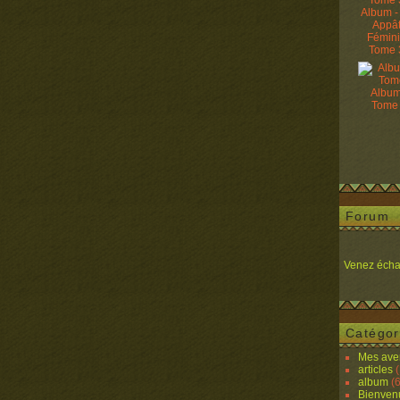
Album -
Appâ
Fémin
Tome 
Album
Tome
Forum
Venez écha
Catégor
Mes ave
articles
(
album
(6
Bienven