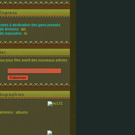
Express
opes à destination des gens pressés
ts féminins :
ici
ts masculins :
là
ter
s pour être averti des nouveaux articles
tographies
féminins : albums