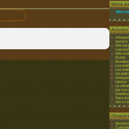
Votre av
Merci d
Article
Arnaques
escrocs
Elle est
Leonard
Elle cro
Eicher
Brouteurs
Les malh
Les malh
Un petit 
Arnaques
l'amour
Le retra
par une 
chanteu
Faux sol
vire à l
Chapitr
Bienvenu
Collecti