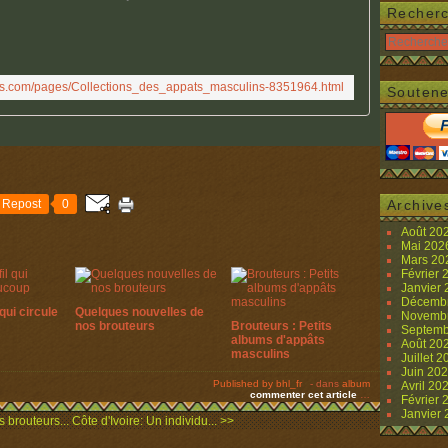
Recher
rs.com/pages/Collections_des_appats_masculins-8351964.html
Soutene
Repost
0
Archive
Août 20
Mai 20
Mars 2
Février
Janvier
Décemb
qui circule
Quelques nouvelles de
Novemb
nos brouteurs
Brouteurs : Petits
Septemb
albums d'appâts
Août 20
masculins
Juillet 
Juin 20
Published by bhl_fr
-
dans
album
Avril 20
commenter cet article
…
Février
Janvier
s brouteurs...
Côte d'Ivoire: Un individu... >>