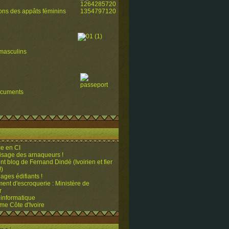
ions des appâts féminins
masculins
ocuments
e en CI
visage des arnaqueurs !
ent blog de Fernand Dindé (Ivoirien et fier
!)
ges édifiants !
ent d'escroquerie : Ministère de
r
 informatique
me Côte d'Ivoire