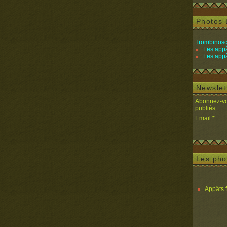
Photos 
Trombinosc
Les appâ
Les appâ
Newslet
Abonnez-vou
publiés.
Email
Les pho
Appâts 