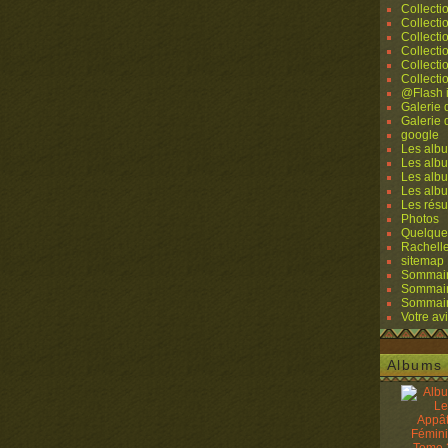
Collecti
Collecti
Collecti
Collecti
Collecti
Collecti
@Flash 
Galerie
Galerie
google
Les albu
Les albu
Les albu
Les alb
Les résu
Photos
Quelque
Rachell
sitemap
Sommaire
Sommaire
Sommaire
Votre avi
Albums 