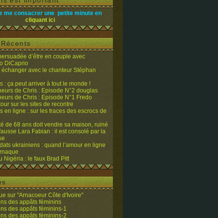
is est important
e me consacrer une petite minute en
cliquant ici
s Récents
 persuadée d’être en couple avec
o DiCaprio
it échanger avec le chanteur Stéphan
 : ça peut arriver à tout le monde !
eurs de Chris : Episode N°2 douglas
eurs de Chris : Episode N°1 Fredo
tour sur les sites de recontre
 en ligne : sur les traces des escrocs de
ité de 68 ans doit vendre sa maison, ruiné
fausse Lara Fabian : il est consolé par la
se
dats ukrainiens : quand l’amour en ligne
’arnaque
du Nigéria : le faux Brad Pitt
es
e sur "Arnacoeur Côte d'Ivoire"
ons des appâts féminins
ons des appâts féminins-1
ons des appâts féminins-2