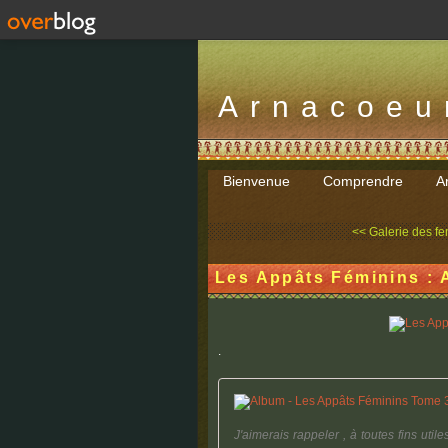
Arnacoeu
Bienvenue
Comprendre
Ar
<< Galerie des f
Les Appâts Féminins : A
.
J'aimerais rappeler , à toutes fins uti