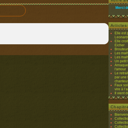
Votre av
Merci d
Article
Elle est
Leonard
Elle cro
Eicher
Brouteurs
Les malh
Les malh
Un petit 
Arnaques
l'amour
Le retra
par une 
chanteu
Faux sol
vire à l
Il vient 
Chapitr
Bienvenu
Collecti
Collecti
Collecti