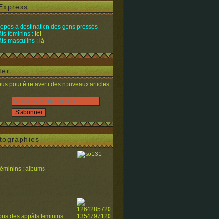
Express
opes à destination des gens pressés
ts féminins :
ici
ts masculins :
là
ter
s pour être averti des nouveaux articles
tographies
féminins : albums
ions des appâts féminins