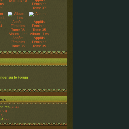
ts
Appâts
féminins - 5
ins
Féminins
39
Tome 37
 -
 4
Album - Les
Album - Les
Appâts
Appâts
Féminins
Féminins
Tome 36
Tome 35
nger sur le Forum
ies
ntures
(784)
158)
7)
ue
(2)