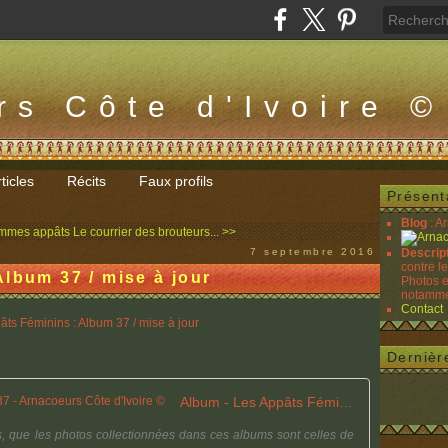
rs Côte d'Ivoire ©
ticles
Récits
Faux profils
Présent
Blog
: A
emmes appâts
Le courrier des brouteurs... >>
7 septembre 2016
Descrip
contre l
lbum 37 / mise à jour
Photos e
notammen
Contact
Dernièr
Album - Les Appâts Féminins Tome 37 - Arnacoeurs Côte d'Ivoire ©
les, que les photos collectionnées dans ces albums sont celles de