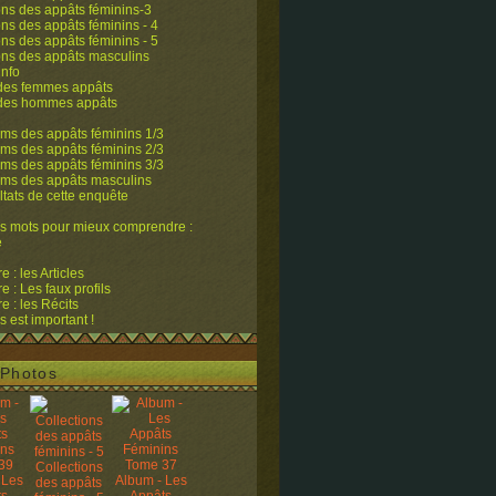
ons des appâts féminins-3
ons des appâts féminins - 4
ons des appâts féminins - 5
ons des appâts masculins
info
 des femmes appâts
 des hommes appâts
ms des appâts féminins 1/3
ms des appâts féminins 2/3
ms des appâts féminins 3/3
ums des appâts masculins
ltats de cette enquête
s mots pour mieux comprendre :
e
 : les Articles
 : Les faux profils
 : les Récits
s est important !
Photos
Collections
 Les
Album - Les
des appâts