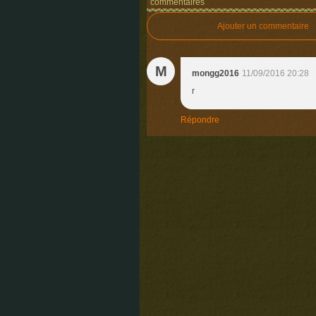
commentaires
Ajouter un commentaire
M
mongg2016
11/09/2016 20:28
r
Répondre