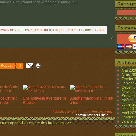
routeurs. Ces photos sont volées pour fabrique...
Recher
Soutene
://www.arnacoeurs.com/album-les-appats-feminins-tome-37.html
Archive
Repost
0
Mai 20
Mars 2
Février
Janvier
Décemb
Novemb
Septemb
de Chris :
Une nouvelle aventure de
Appâts masculins : mise
Août 20
Fredo
Barack
à jour
Juillet 
Juin 20
Published by bhl_fr
-
dans
Mes aventures
Avril 20
commenter cet article
…
Février
Janvier
emmes appâts
Le courrier des brouteurs... >>