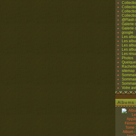
Collecti
Collecti
Collecti
Collecti
@Flash 
Galerie
Galerie
google
Les albu
Les albu
Les albu
Les alb
Les résu
Photos
Quelque
Rachell
sitemap
Sommaire
Sommaire
Sommaire
Votre avi
Albums 
Album -