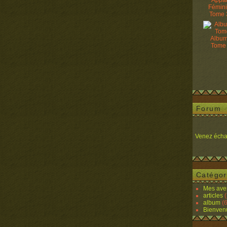
Appâ
Fémin
Tome 
Album
Tome
Forum
Venez écha
Catégor
Mes ave
articles
(
album
(6
Bienven