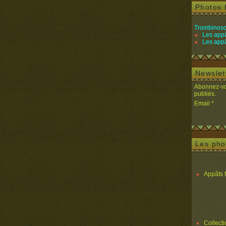
Photos 
Trombinosc
Les appâ
Les appâ
Newslet
Abonnez-vou
publiés.
Email
Les pho
Appâts 
Collect