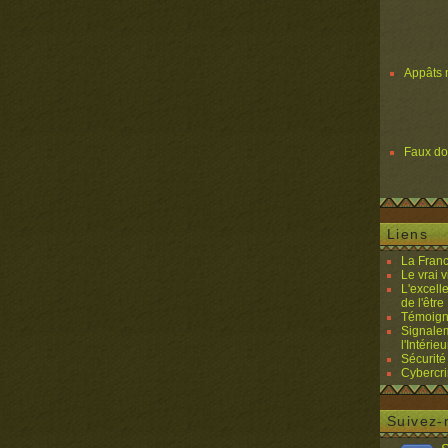
Appâts 
Faux d
Liens
La Franc
Le vrai 
L'excell
de l'être 
Témoigna
Signalem
l'Intérieu
Sécurité
Cybercri
Suivez-