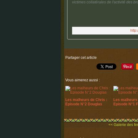
victimes collatérales de l'activité des b
http
Partager cet article
Vous aimerez aussi :
Les malheurs de Chris :
Les malheurs 
Episode N°2 Douglas
Episode N°1 
<< Galerie des f