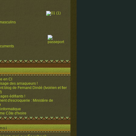
masculins
ocuments
e en CI
visage des arnaqueurs !
ent blog de Fernand Dindé (Ivoirien et fier
!)
ges édifiants !
ent d'escroquerie : Ministère de
r
 informatique
me Côte d'Ivoire
moi