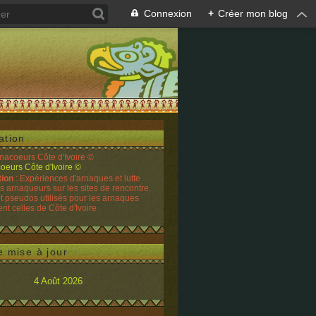
Connexion
+
Créer mon blog
ation
rnacoeurs Côte d'Ivoire ©
tion
: Expériences d'arnaques et lutte
es arnaqueurs sur les sites de rencontre.
t pseudos utilisés pour les arnaques
t celles de Côte d'Ivoire
e mise à jour
4 Août 2026