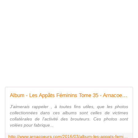
Album - Les Appâts Féminins Tome 35 - Arnacoeurs Côte d'Ivoire ©
J'aimerais rappeler , à toutes fins utiles, que les photos
collectionnées dans ces albums sont celles de victimes
collatérales de l'activité des brouteurs. Ces photos sont
volées pour fabrique...
http://www.arnacoeurs.com/2016/03/album-les-appats-feminins-tome-35.html