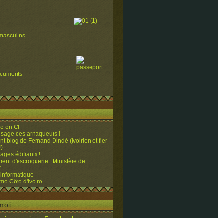
masculins
ocuments
e en CI
visage des arnaqueurs !
ent blog de Fernand Dindé (Ivoirien et fier
!)
ges édifiants !
ent d'escroquerie : Ministère de
r
 informatique
me Côte d'Ivoire
moi