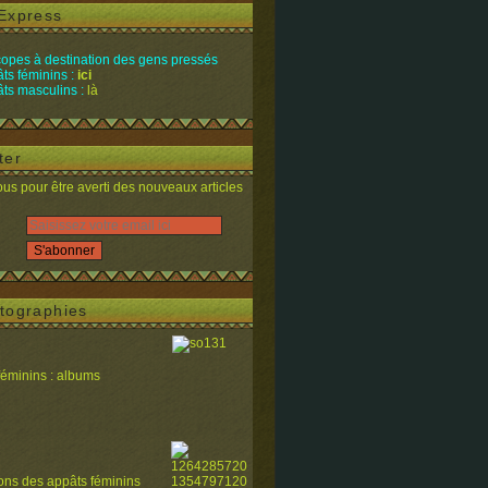
Express
opes à destination des gens pressés
ts féminins :
ici
ts masculins :
là
ter
s pour être averti des nouveaux articles
tographies
féminins : albums
ions des appâts féminins