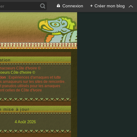
Connexion
+
Créer mon blog
ation
rnacoeurs Côte d'Ivoire ©
tion
: Expériences d'arnaques et lutte
es arnaqueurs sur les sites de rencontre.
t pseudos utilisés pour les arnaques
t celles de Côte d'Ivoire
e mise à jour
4 Août 2026