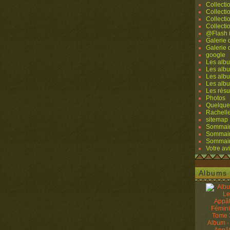
Collecti
Collecti
Collecti
Collecti
@Flash 
Galerie
Galerie
google
Les albu
Les albu
Les albu
Les alb
Les résu
Photos
Quelque
Rachell
sitemap
Sommaire
Sommaire
Sommaire
Votre avi
Albums 
Album -