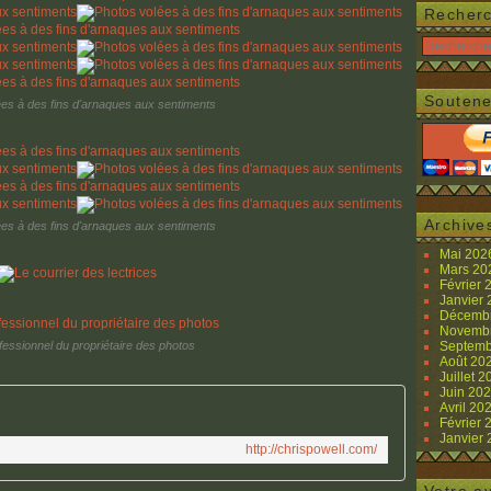
Recher
Soutene
es à des fins d'arnaques aux sentiments
Archive
es à des fins d'arnaques aux sentiments
Mai 20
Mars 2
Février
Janvier
Décemb
Novemb
ofessionnel du propriétaire des photos
Septemb
Août 20
Juillet 
Juin 20
Avril 20
Février
Janvier
http://chrispowell.com/