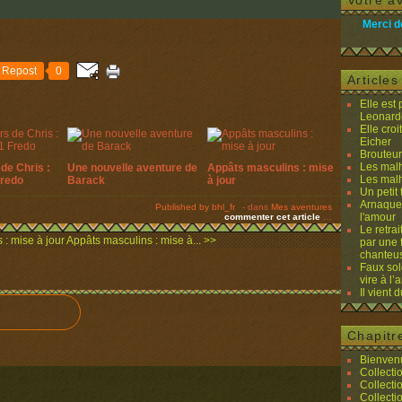
Votre av
Merci d
Repost
0
Article
Elle est
Leonard
Elle cro
Eicher
Brouteurs
Les malh
de Chris :
Une nouvelle aventure de
Appâts masculins : mise
Les malh
Fredo
Barack
à jour
Un petit 
Arnaques
Published by bhl_fr
-
dans
Mes aventures
l'amour
commenter cet article
…
Le retra
 : mise à jour
Appâts masculins : mise à... >>
par une 
chanteu
Faux sol
vire à l
Il vient 
Chapitr
Bienvenu
Collecti
Collecti
Collecti