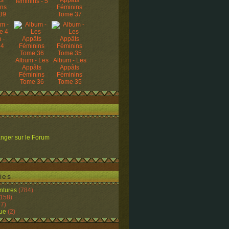
ts
Appâts
féminins - 5
ins
Féminins
39
Tome 37
 -
 4
Album - Les
Album - Les
Appâts
Appâts
Féminins
Féminins
Tome 36
Tome 35
nger sur le Forum
ies
ntures
(784)
158)
7)
ue
(2)