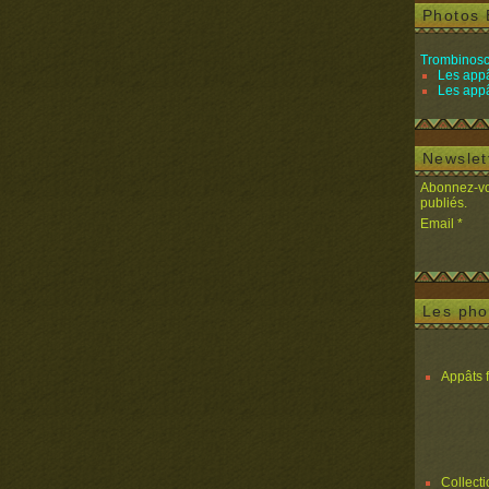
Photos 
Trombinosc
Les appâ
Les appâ
Newslet
Abonnez-vou
publiés.
Email
Les pho
Appâts 
Collect