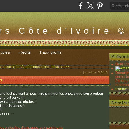
rs Côte d'Ivoire ©
ticles
Récits
Faux profils
Présent
Blog
: A
 : mise à jour
Appâts masculins : mise à... >>
4 janvier 2016
Descrip
contre l
es
Photos e
notammen
Contact
Une lectrice tient à nous faire partager les photos que son brouteur
lui a fait parvenir.
 avec autant de photos !
Dernièr
ttendrissantes !
t.
connu....