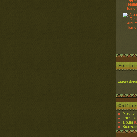
Appâ
Fémin
Tome 
Album
Tome
Forum
Venez écha
Catégor
Mes ave
articles
(
album
(6
Bienven