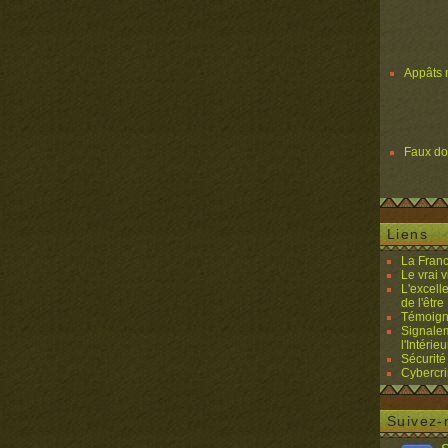
Appâts 
Faux d
Liens
La Franc
Le vrai 
L'excell
de l'être 
Témoigna
Signalem
l'Intérieu
Sécurité
Cybercri
Suivez-