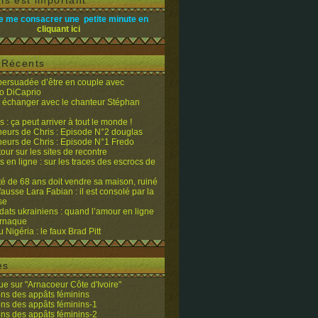
is est important
e me consacrer une petite minute en
cliquant ici
s Récents
 persuadée d’être en couple avec
o DiCaprio
it échanger avec le chanteur Stéphan
 : ça peut arriver à tout le monde !
eurs de Chris : Episode N°2 douglas
eurs de Chris : Episode N°1 Fredo
tour sur les sites de recontre
 en ligne : sur les traces des escrocs de
ité de 68 ans doit vendre sa maison, ruiné
fausse Lara Fabian : il est consolé par la
se
dats ukrainiens : quand l’amour en ligne
’arnaque
du Nigéria : le faux Brad Pitt
es
e sur "Arnacoeur Côte d'Ivoire"
ons des appâts féminins
ons des appâts féminins-1
ons des appâts féminins-2