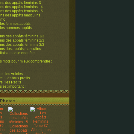
ons des appâts féminins-3
ons des appâts féminins - 4
ons des appâts féminins - 5
ons des appâts masculins
info
 des femmes appâts
 des hommes appâts
ms des appâts féminins 1/3
ms des appâts féminins 2/3
ms des appâts féminins 3/3
ums des appâts masculins
ltats de cette enquête
s mots pour mieux comprendre :
e
 : les Articles
 : Les faux profils
 : les Récits
s est important !
Photos
Collections
 Les
Album - Les
des appâts