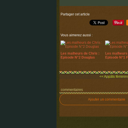
Partager cet article
Vous aimerez aussi :
Les malheurs de Chris :
Les malheurs 
Episode N°2 Douglas
Episode N°1 
<< Appâts féminins
commentaires
Ajouter un commentaire