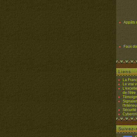
Appâts 
Faux d
Liens
La Franc
Le vrai 
L'excell
de l'être 
Témoigna
Signalem
l'Intérieu
Sécurité
Cybercri
Suivez-