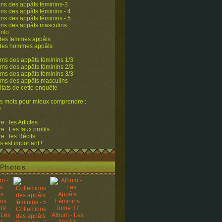
ons des appâts féminins-3
ons des appâts féminins - 4
ons des appâts féminins - 5
ons des appâts masculins
info
 des femmes appâts
 des hommes appâts
ms des appâts féminins 1/3
ms des appâts féminins 2/3
ms des appâts féminins 3/3
ums des appâts masculins
ltats de cette enquête
s mots pour mieux comprendre :
e
 : les Articles
 : Les faux profils
 : les Récits
s est important !
Photos
Collections
 Les
Album - Les
des appâts