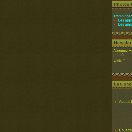
Photos 
Trombinosc
Les appâ
Les appâ
Newslet
Abonnez-vou
publiés.
Email
Les pho
Appâts 
Collect