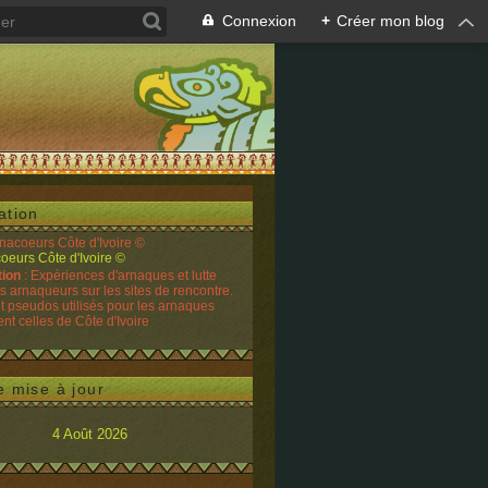
Connexion
+
Créer mon blog
ation
rnacoeurs Côte d'Ivoire ©
tion
: Expériences d'arnaques et lutte
es arnaqueurs sur les sites de rencontre.
t pseudos utilisés pour les arnaques
t celles de Côte d'Ivoire
e mise à jour
4 Août 2026