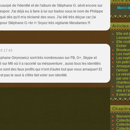
Votre av
 usurpé de l'identité et de l'album de Stéphane G. sévit encore sur
Merci d
spoir. J'ai déjà eu à faire à lui sur badoo sous le nom de Philippe
qué dès qu'il m'a réclamé des sous. J'ai été très déçue car j'ai
pour Stéphane G.<br /> Soyez très vigilante Mesdames !!!
Article
Elle est
Leonard
Elle cro
Eicher
Brouteurs
16 17:43
Les malh
ephane Girynowicz sont trés nombreuses sur FB, G+, Skype et
Les malh
Un petit 
ssé sur M6 où il a raconté sa mésaventure , aussi tous les identités
Arnaques
s sont des faux profils qui n'ont d'autre but que vous arnaquer! Et
l'amour
Le retra
 pas le seul à s'être fait voler son identité.
par une 
chanteu
Faux sol
vire à l
Il vient 
Chapitr
Bienvenu
Collecti
Collecti
Collecti