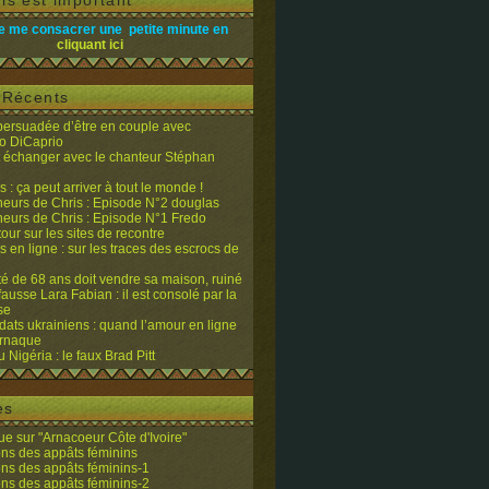
is est important
e me consacrer une petite minute en
cliquant ici
s Récents
 persuadée d’être en couple avec
o DiCaprio
it échanger avec le chanteur Stéphan
 : ça peut arriver à tout le monde !
eurs de Chris : Episode N°2 douglas
eurs de Chris : Episode N°1 Fredo
tour sur les sites de recontre
 en ligne : sur les traces des escrocs de
ité de 68 ans doit vendre sa maison, ruiné
fausse Lara Fabian : il est consolé par la
se
dats ukrainiens : quand l’amour en ligne
’arnaque
du Nigéria : le faux Brad Pitt
es
e sur "Arnacoeur Côte d'Ivoire"
ons des appâts féminins
ons des appâts féminins-1
ons des appâts féminins-2