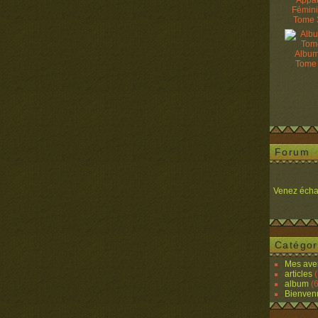
Appâ
Fémin
Tome 
Album
Tome
Forum
Venez écha
Catégor
Mes ave
articles
(
album
(6
Bienven