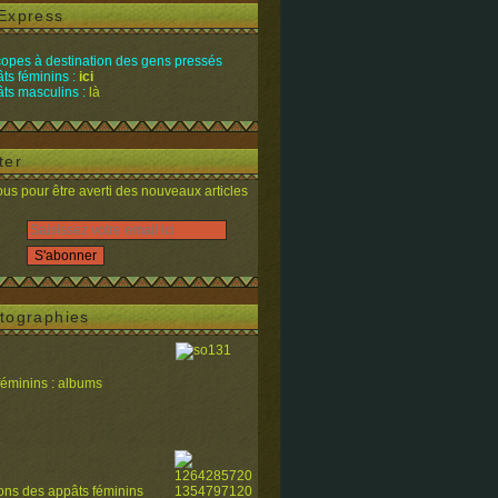
Express
opes à destination des gens pressés
ts féminins :
ici
ts masculins :
là
ter
s pour être averti des nouveaux articles
tographies
féminins : albums
ions des appâts féminins