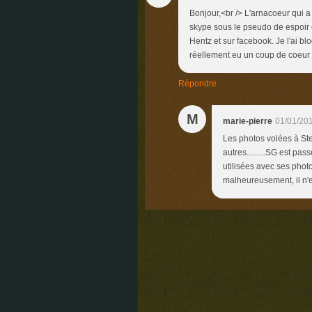
Bonjour,<br /> L'arnacoeur qui a
skype sous le pseudo de espoir e
Hentz et sur facebook. Je l'ai blo
réellement eu un coup de coeur 
Répondre
M
marie-pierre
01/01/20
Les photos volées à St
autres.........SG est pa
utilisées avec ses photo
malheureusement, il n'est