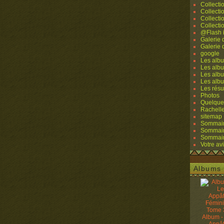
Collecti
Collecti
Collecti
Collecti
@Flash 
Galerie
Galerie
google
Les albu
Les albu
Les albu
Les alb
Les résu
Photos
Quelque
Rachell
sitemap
Sommaire
Sommaire
Sommaire
Votre avi
Albums 
Album -