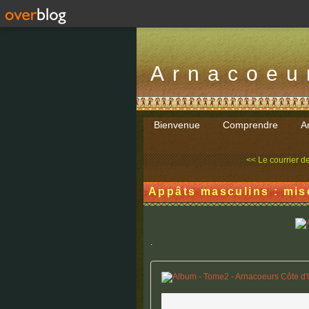
Arnacoeu
Bienvenue
Comprendre
Ar
<< Le courrier de
Appâts masculins : mis
.