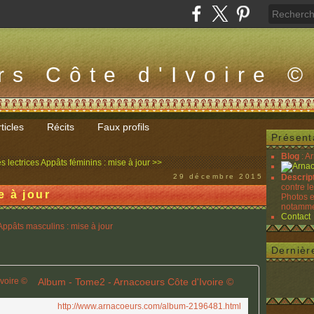
rs Côte d'Ivoire ©
ticles
Récits
Faux profils
Présent
Blog
: A
s lectrices
Appâts féminins : mise à jour >>
29 décembre 2015
Descrip
contre l
e à jour
Photos e
notammen
Contact
Dernièr
Album - Tome2 - Arnacoeurs Côte d'Ivoire ©
http://www.arnacoeurs.com/album-2196481.html