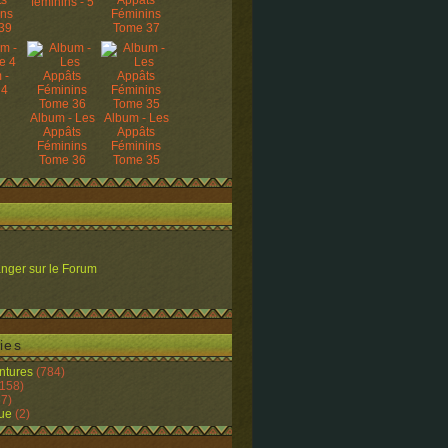
ts
Appâts
féminins - 5
ins
Féminins
39
Tome 37
 -
 4
Album - Les
Album - Les
Appâts
Appâts
Féminins
Féminins
Tome 36
Tome 35
nger sur le Forum
ies
ntures
(784)
158)
7)
ue
(2)