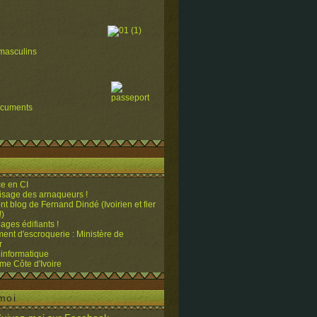
masculins
ocuments
e en CI
visage des arnaqueurs !
ent blog de Fernand Dindé (Ivoirien et fier
!)
ges édifiants !
ent d'escroquerie : Ministère de
r
 informatique
me Côte d'Ivoire
moi