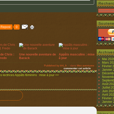
Recher
Soutene
Repost
0
Archive
de Chris :
Une nouvelle aventure de
Appâts masculins : mise
Fredo
Barack
à jour
Mai 20
Mars 2
Published by bhl_fr
-
dans
Mes aventures
Février
commenter cet article
…
Janvier
Décemb
s lectrices
Appâts féminins : mise à jour >>
Novemb
Septemb
Août 20
Juillet 
Juin 20
Avril 20
Février
Janvier