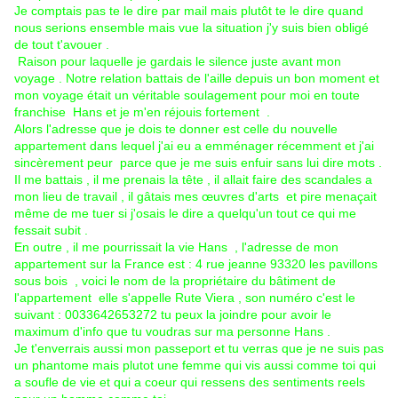
Je comptais pas te le dire par mail mais plutôt te le dire quand
nous serions ensemble mais vue la situation j'y suis bien obligé
de tout t'avouer .
Raison pour laquelle je gardais le silence juste avant mon
voyage . Notre relation battais de l'aille depuis un bon moment et
mon voyage était un véritable soulagement pour moi en toute
franchise Hans et je m'en réjouis fortement .
Alors l'adresse que je dois te donner est celle du nouvelle
appartement dans lequel j'ai eu a emménager récemment et j'ai
sincèrement peur parce que je me suis enfuir sans lui dire mots .
Il me battais , il me prenais la tête , il allait faire des scandales a
mon lieu de travail , il gâtais mes œuvres d'arts et pire menaçait
même de me tuer si j'osais le dire a quelqu'un tout ce qui me
fessait subit .
En outre , il me pourrissait la vie Hans , l'adresse de mon
appartement sur la France est : 4 rue jeanne 93320 les pavillons
sous bois , voici le nom de la propriétaire du bâtiment de
l'appartement elle s'appelle Rute Viera , son numéro c'est le
suivant : 0033642653272 tu peux la joindre pour avoir le
maximum d'info que tu voudras sur ma personne Hans .
Je t'enverrais aussi mon passeport et tu verras que je ne suis pas
un phantome mais plutot une femme qui vis aussi comme toi qui
a soufle de vie et qui a coeur qui ressens des sentiments reels