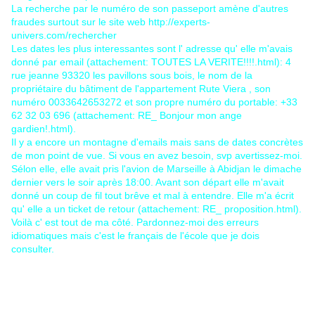
La recherche par le numéro de son passeport amène d'autres
fraudes surtout sur le site web http://experts-
univers.com/rechercher
Les dates les plus interessantes sont l' adresse qu' elle m'avais
donné par email (attachement: TOUTES LA VERITE!!!!.html): 4
rue jeanne 93320 les pavillons sous bois, le nom de la
propriétaire du bâtiment de l'appartement Rute Viera , son
numéro 0033642653272 et son propre numéro du portable: +33
62 32 03 696 (attachement: RE_ Bonjour mon ange
gardien!.html).
Il y a encore un montagne d'emails mais sans de dates concrètes
de mon point de vue. Si vous en avez besoin, svp avertissez-moi.
Sélon elle, elle avait pris l'avion de Marseille à Abidjan le dimache
dernier vers le soir après 18:00. Avant son départ elle m'avait
donné un coup de fil tout brêve et mal à entendre. Elle m'a écrit
qu' elle a un ticket de retour (attachement: RE_ proposition.html).
Voilà c' est tout de ma côté. Pardonnez-moi des erreurs
idiomatiques mais c'est le français de l'école que je dois
consulter.