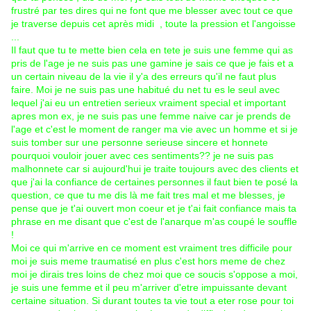
frustré par tes dires qui ne font que me blesser avec tout ce que
je traverse depuis cet après midi , toute la pression et l'angoisse
...
Il faut que tu te mette bien cela en tete je suis une femme qui as
pris de l'age je ne suis pas une gamine je sais ce que je fais et a
un certain niveau de la vie il y'a des erreurs qu'il ne faut plus
faire. Moi je ne suis pas une habitué du net tu es le seul avec
lequel j'ai eu un entretien serieux vraiment special et important
apres mon ex, je ne suis pas une femme naive car je prends de
l'age et c'est le moment de ranger ma vie avec un homme et si je
suis tomber sur une personne serieuse sincere et honnete
pourquoi vouloir jouer avec ces sentiments?? je ne suis pas
malhonnete car si aujourd'hui je traite toujours avec des clients et
que j'ai la confiance de certaines personnes il faut bien te posé la
question, ce que tu me dis là me fait tres mal et me blesses, je
pense que je t'ai ouvert mon coeur et je t'ai fait confiance mais ta
phrase en me disant que c'est de l'anarque m'as coupé le souffle
!
Moi ce qui m'arrive en ce moment est vraiment tres difficile pour
moi je suis meme traumatisé en plus c'est hors meme de chez
moi je dirais tres loins de chez moi que ce soucis s'oppose a moi,
je suis une femme et il peu m'arriver d'etre impuissante devant
certaine situation. Si durant toutes ta vie tout a eter rose pour toi