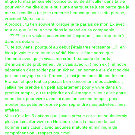
et que tu n'as jamais eter coincé ou eu de difficulter dans ta vie
pour venir me dire que je suis une anarqueuse juste parce que je
me suis confié a toi je te remercie beaucoup pour cette phrase,
vraiment Merci hans:
A propos , tu t'en souvient lorsque je te parlais de mon Ex avec
tout ce que j'ai eu a vivre dans le passé en sa compagnie
....???? je ne voulais pas vraiment l'expliquer , pas trop rentré
dans les détails ...
Tu te souviens pourquoi au début j’étais très retissante ...? eh
bien je vais te dire toute la vérité Hans c’était parce que
l'homme avec qui je vivais ma créer beaucoup de tords ,
d'ennuis et de problèmes . Je vivais avec lui ( mon ex ) et notre
séparation c'est solder par un échec , en somme elle c'est soldée
par mon voyage sur la France , ainsi je me suis dit une fois en
France et que tout ce passait bien concernant mes activités ,
j'allais me prendre un petit appartement pour y vivre dans un
premier temps , ou te rejoindre en Allemagne si tout allait entre
nous deux pour vivre avec toi dans un second temps , puis
monter ma petite entreprise pour reprendre mes activités , mes
affaires ...
Voila c'est les 3 options que j'avais prévue car je ne souhaiterais
plus jamais aller vivre en Hollande dans la maison de cet
homme sans cœur , avec aucunes maturité et minimum de
compréhension , respect pour moi .