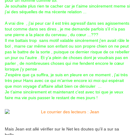
pour un homme comme toi.
Je souhaite plus rien te cacher car je t'aime sincèrement meme si
j'ai des séquelles de ma récente relation ...
A vrai dire , j'ai peur car il est très agressif dans ses agissements
tout comme dans ses dires , je me demande parfois s'il n'a pas
une pierre a la place du cerveau , du cœur ...???
Il me battais trop sans motif valable sincèrement j'en avait râle le
bol , marre car même son enfant ou son propre chien on ne peut
pas le battre de la sorte , puisque ce dernier risque de ce rebeller
un jour ou l'autre . Et y'a plein de choses dont je voudrais pas en
parler , de nombreuses choses qui me fendent encore le cœur
lorsque j'y pense .
J'espère que ça suffira, je suis en pleure en ce moment , j'ai très
très peur Hans avec ce qui m'arrive encore ici moi qui espérait
que mon voyage d'affaire allait bien ce dérouler ...
Je t'aime sincèrement et maintenant c'est avec toi que je veux
faire ma vie puis passer le restant de mes jours !
Mais Jean est allé vérifier sur le Net les doutes qu'il a sur sa
belle...