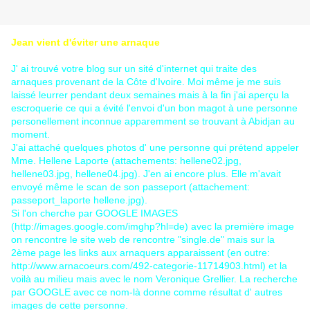
Jean vient d'éviter une arnaque
J' ai trouvé votre blog sur un sité d'internet qui traite des
arnaques provenant de la Côte d'Ivoire. Moi même je me suis
laissé leurrer pendant deux semaines mais à la fin j'ai aperçu la
escroquerie ce qui a évité l'envoi d'un bon magot à une personne
personellement inconnue apparemment se trouvant à Abidjan au
moment.
J'ai attaché quelques photos d' une personne qui prétend appeler
Mme. Hellene Laporte (attachements: hellene02.jpg,
hellene03.jpg, hellene04.jpg). J'en ai encore plus. Elle m'avait
envoyé même le scan de son passeport (attachement:
passeport_laporte hellene.jpg).
Si l'on cherche par GOOGLE IMAGES
(http://images.google.com/imghp?hl=de) avec la première image
on rencontre le site web de rencontre "single.de" mais sur la
2ème page les links aux arnaquers apparaissent (en outre:
http://www.arnacoeurs.com/492-categorie-11714903.html) et la
voilà au milieu mais avec le nom Veronique Grellier. La recherche
par GOOGLE avec ce nom-là donne comme résultat d' autres
images de cette personne.