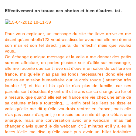
Effectivement on trouve ces photos et bien d'autres ici :
Pour vous expliquer, un message du site the llove arrive en me
disant qu'annabella123 voudrais discuter avec moi elle me donne
son msn et son tel direct, j'aurai du réfléchir mais que voulez
vous...
On échange quelque message et la voila a me donner des petits
surnom affectuer, on parles plusieur soir d'affilé sur messenger,
elle me raconte que sont rève est d'ouvrir un salon de coiffure en
france, ms qu'elle n'as pas les fonds necessaires donc elle est
parties en mission humanitaire our la croix rouge ( attention très
louable !!!) et bla et bla qu'elle n'as plus de famille, car ses
parents sont décédés il y entre 8 et 5 ans car ca change au fur et
a mesure, que quand elle est en france elle vie chez une amie de
sa defunte mère a tourcoing...... enfin bref les liens se tisse et
voila qu'elle me dit qu'elle voudrais rentrer en france, mais elle
n'as pas assez d'argent, je me suis toute suite dit que c'étais une
anarque, mais une conversation avec une webcam m'as fait
changer d'avis quand je dis webcam c't 2 minutes et il y a eu le
faites k'elle me dise qu'elle avait pus avoir un billet forfaitaire