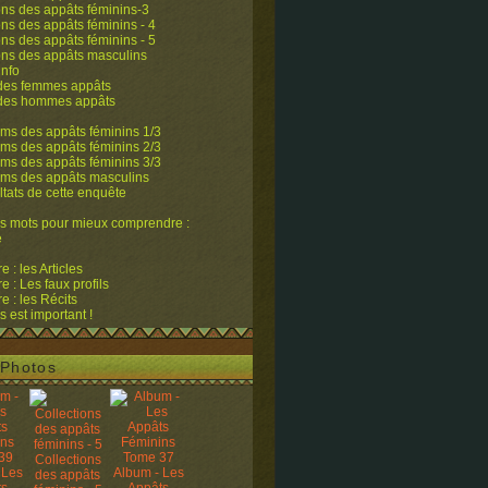
ons des appâts féminins-3
ons des appâts féminins - 4
ons des appâts féminins - 5
ons des appâts masculins
info
 des femmes appâts
 des hommes appâts
ms des appâts féminins 1/3
ms des appâts féminins 2/3
ms des appâts féminins 3/3
ums des appâts masculins
ltats de cette enquête
s mots pour mieux comprendre :
e
 : les Articles
 : Les faux profils
 : les Récits
s est important !
Photos
Collections
 Les
Album - Les
des appâts