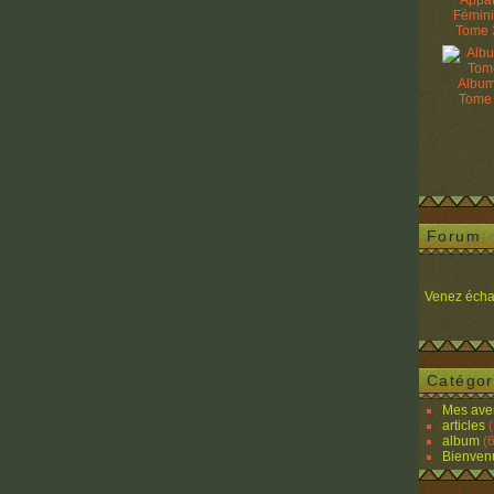
Appâ
Fémin
Tome 
Album
Tome
Forum
Venez écha
Catégor
Mes ave
articles
(
album
(6
Bienven