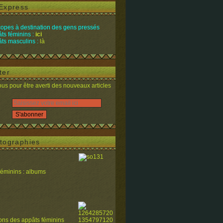
Express
opes à destination des gens pressés
ts féminins :
ici
ts masculins :
là
ter
s pour être averti des nouveaux articles
tographies
féminins : albums
ions des appâts féminins