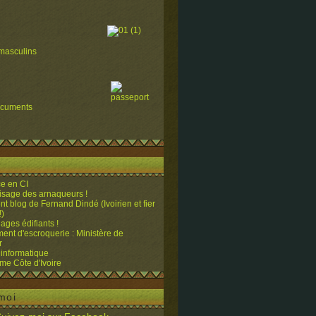
masculins
ocuments
e en CI
visage des arnaqueurs !
ent blog de Fernand Dindé (Ivoirien et fier
!)
ges édifiants !
ent d'escroquerie : Ministère de
r
 informatique
me Côte d'Ivoire
moi