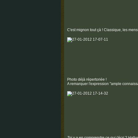
C'est mignon tout çà ! Classique, les mensu
Photo déjà répertoriée !
A remarquer l'expression ''ample connaissa
Toi y a en comprendre ce qui j'écri
? Halluc