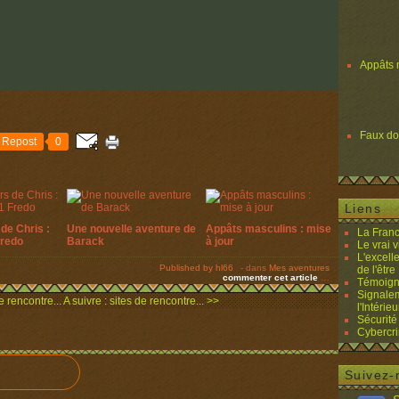
Appâts 
Faux d
Repost
0
Liens
de Chris :
Une nouvelle aventure de
Appâts masculins : mise
La Franc
Fredo
Barack
à jour
Le vrai 
L'excell
Published by hl66
-
dans
Mes aventures
de l'être 
commenter cet article
…
Témoigna
Signalem
e rencontre...
A suivre : sites de rencontre... >>
l'Intérieu
Sécurité
Cybercri
Suivez-