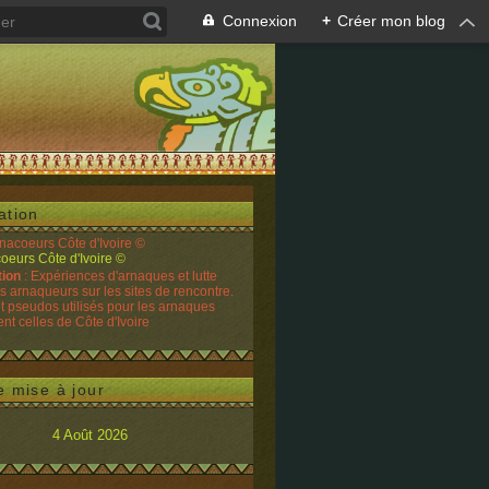
Connexion
+
Créer mon blog
ation
rnacoeurs Côte d'Ivoire ©
tion
: Expériences d'arnaques et lutte
es arnaqueurs sur les sites de rencontre.
t pseudos utilisés pour les arnaques
t celles de Côte d'Ivoire
e mise à jour
4 Août 2026