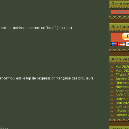
Recher
Soutene
rations trahissent encore un ''brou'' (brouteur)
Archive
Mai 20
Mars 2
Février
nce"" qui est le top de l'expression française des brouteurs.
Janvier
Décemb
Novemb
Septemb
Août 20
Juillet 
Juin 20
Avril 20
Février
Janvier
inant !