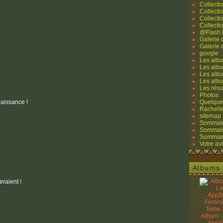
Collecti
Collecti
Collecti
Collecti
@Flash 
Galerie
Galerie
google
Les albu
Les albu
Les albu
Les alb
Les résu
Photos
naissance !
Quelque
Rachell
sitemap
Sommaire
Sommaire
Sommaire
Votre avi
Albums 
eraient !
Album -