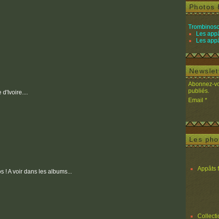
Photos 
Trombinosc
Les appâ
Les appâ
Newslet
Abonnez-vou
publiés.
d'Ivoire....
Email
Les pho
Appâts 
s ! A voir dans les albums...
Collect