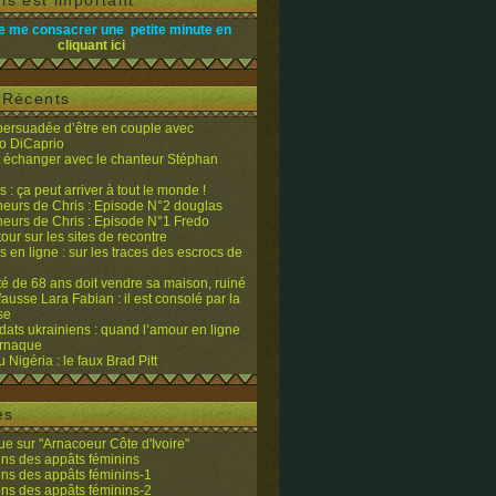
is est important
e me consacrer une petite minute en
cliquant ici
s Récents
 persuadée d’être en couple avec
o DiCaprio
it échanger avec le chanteur Stéphan
 : ça peut arriver à tout le monde !
eurs de Chris : Episode N°2 douglas
eurs de Chris : Episode N°1 Fredo
tour sur les sites de recontre
 en ligne : sur les traces des escrocs de
ité de 68 ans doit vendre sa maison, ruiné
fausse Lara Fabian : il est consolé par la
se
dats ukrainiens : quand l’amour en ligne
’arnaque
du Nigéria : le faux Brad Pitt
es
e sur "Arnacoeur Côte d'Ivoire"
ons des appâts féminins
ons des appâts féminins-1
ons des appâts féminins-2