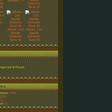
ts
Appâts
féminins - 5
ins
Féminins
39
Tome 37
 -
 4
Album - Les
Album - Les
Appâts
Appâts
Féminins
Féminins
Tome 36
Tome 35
nger sur le Forum
ies
ntures
(784)
158)
7)
ue
(2)