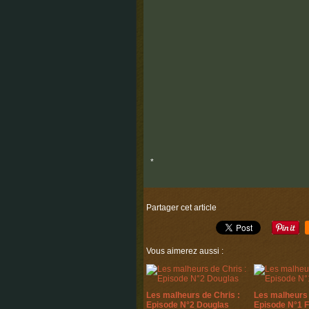
*
Partager cet article
Vous aimerez aussi :
Les malheurs de Chris :
Les malheurs 
Episode N°2 Douglas
Episode N°1 