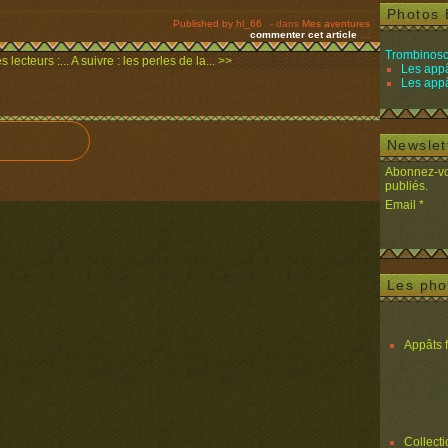
Photos 
Published by hl_66
-
dans
Mes aventures
commenter cet article
…
Trombinosc
 lecteurs :...
A suivre : les perles de la... >>
Les appâ
Les appâ
Newslet
Abonnez-vou
publiés.
Email
Les pho
Appâts 
Collect