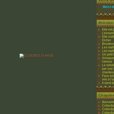
Votre av
Merci d
Article
Elle est
Leonard
Elle cro
Eicher
Brouteurs
Les malh
Les malh
Un petit 
Arnaques
l'amour
Le retra
par une 
chanteu
Faux sol
vire à l
Il vient 
Chapitr
Bienvenu
Collecti
Collecti
Collecti