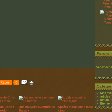
Appâ
Fémin
Tome 
Album
Tome
Forum
Venez écha
Repost
0
Catégor
Mes ave
articles
(
album
(6
Bienven
de Chris :
Une nouvelle aventure de
Appâts masculins : mise
Fredo
Barack
à jour