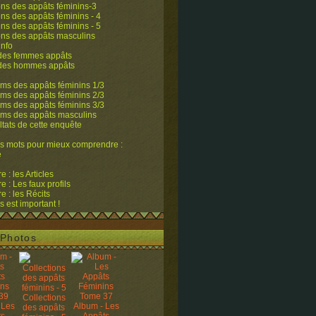
ons des appâts féminins-3
ons des appâts féminins - 4
ons des appâts féminins - 5
ons des appâts masculins
info
 des femmes appâts
 des hommes appâts
ms des appâts féminins 1/3
ms des appâts féminins 2/3
ms des appâts féminins 3/3
ums des appâts masculins
ltats de cette enquête
s mots pour mieux comprendre :
e
 : les Articles
 : Les faux profils
 : les Récits
s est important !
Photos
Collections
 Les
Album - Les
des appâts