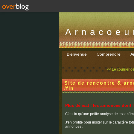
Arnacoeu
Bienvenue
Comprendre
Ar
<< Le courrier des
Site de rencontre & arn
/fin
Plus délicat : les annonces dont 
C'est là qu'une petite analyse de texte s'i
J'en profite pour insiter sur le caractère
annonces :