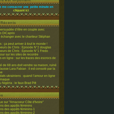
is est important
e me consacrer une petite minute en
cliquant ici
s Récents
 persuadée d’être en couple avec
o DiCaprio
it échanger avec le chanteur Stéphan
 : ça peut arriver à tout le monde !
eurs de Chris : Episode N°2 douglas
eurs de Chris : Episode N°1 Fredo
tour sur les sites de recontre
 en ligne : sur les traces des escrocs de
ité de 68 ans doit vendre sa maison, ruiné
fausse Lara Fabian : il est consolé par la
se
dats ukrainiens : quand l’amour en ligne
’arnaque
du Nigéria : le faux Brad Pitt
es
e sur "Arnacoeur Côte d'Ivoire"
ons des appâts féminins
ons des appâts féminins-1
ons des appâts féminins-2