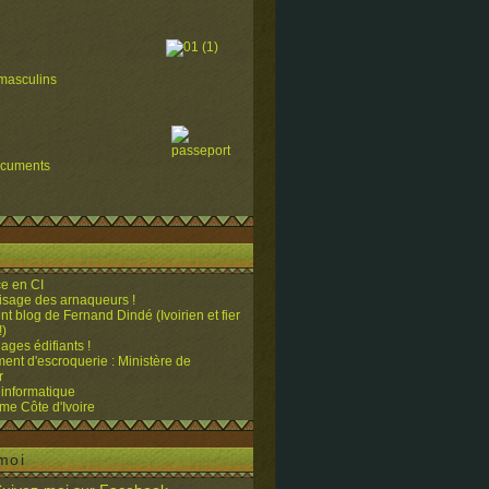
masculins
ocuments
e en CI
visage des arnaqueurs !
ent blog de Fernand Dindé (Ivoirien et fier
!)
ges édifiants !
ent d'escroquerie : Ministère de
r
 informatique
me Côte d'Ivoire
moi