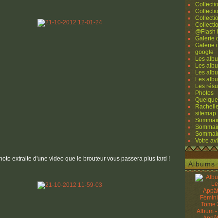
Collecti
Collecti
Collecti
Collecti
@Flash 
Galerie
Galerie
google
Les albu
Les albu
Les albu
Les alb
Les résu
Photos
Quelque
Rachell
sitemap
Sommaire
Sommaire
Sommaire
Votre avi
photo extraite d'une video que le brouteur vous passera plus tard !
Albums 
Album -