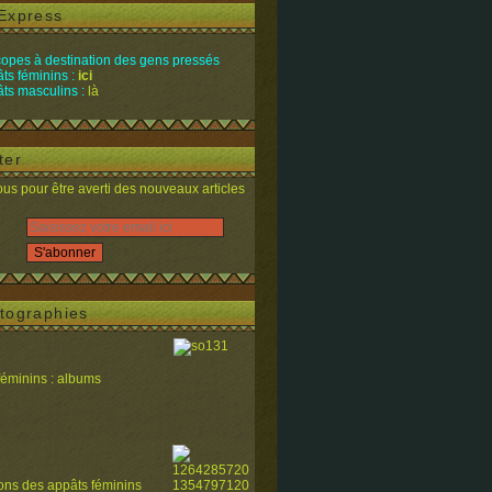
Express
opes à destination des gens pressés
ts féminins :
ici
ts masculins :
là
ter
s pour être averti des nouveaux articles
tographies
féminins : albums
ions des appâts féminins