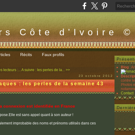
rs Côte d'Ivoire ©
ticles
Récits
Faux profils
Présent
Blog
: A
 lecteurs :...
A suivre : les perles de la... >>
23 octobre 2012
Descrip
contre l
aques : les perles de la semaine 43
Photos e
notammen
Contact
la connexion est identifiée en France
Dernièr
mpose.Elle est sans appel quant à son auteur !
 totalement improbable des noms et prénoms utilisés dans ces