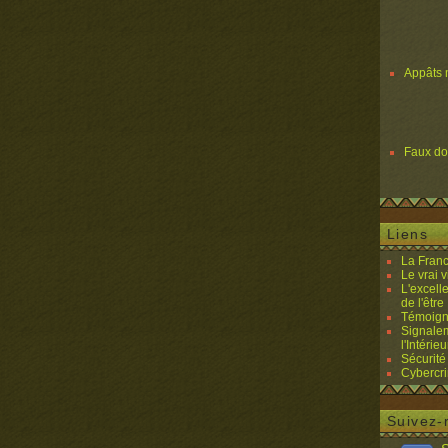
Appâts 
Faux d
Liens
La Franc
Le vrai 
L'excell
de l'être 
Témoigna
Signalem
l'Intérieu
Sécurité
Cybercri
Suivez-