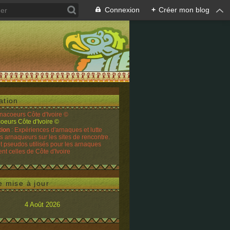
Connexion
+
Créer mon blog
ation
rnacoeurs Côte d'Ivoire ©
tion
: Expériences d'arnaques et lutte
es arnaqueurs sur les sites de rencontre.
t pseudos utilisés pour les arnaques
t celles de Côte d'Ivoire
e mise à jour
4 Août 2026