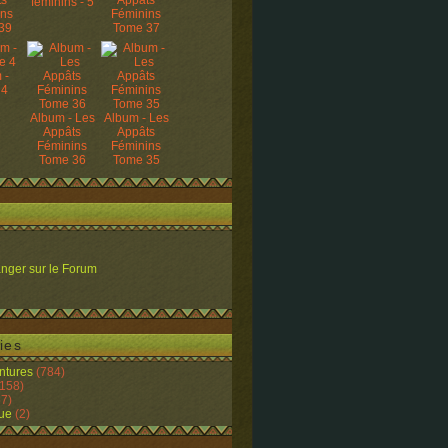
ts
Appâts
féminins - 5
ins
Féminins
39
Tome 37
 -
 4
Album - Les
Album - Les
Appâts
Appâts
Féminins
Féminins
Tome 36
Tome 35
nger sur le Forum
ies
ntures
(784)
158)
7)
ue
(2)